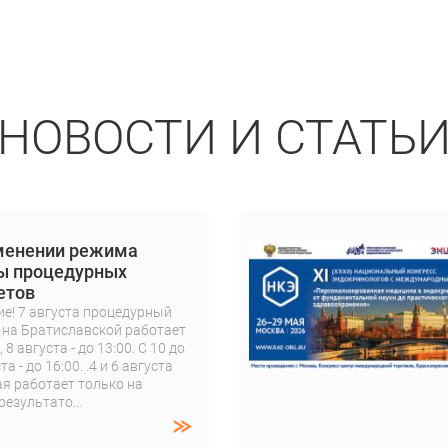
НОВОСТИ И СТАТЬ
менении режима
ы процедурных
етов
е! 7 августа процедурный
 на Братиславской работает
, 8 августа - до 13:00. С 10 до
та - до 16:00. .4 и 6 августа
я работает только на
результато…