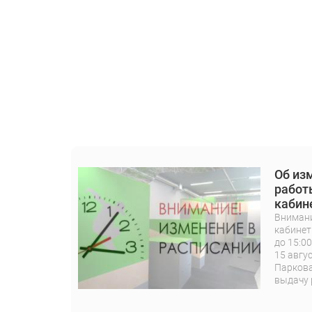
Об из
работ
кабин
Внимани
кабинет
до 15:00
15 авгус
Паркова
выдачу 