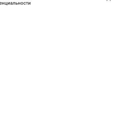
енциальности
password
 обработки персональных даных
+7 (495) 775-01-41
info@efis.ru