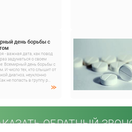
рный день борьбы с
том
ря - важная дата, как повод
раз задуматься о своем
е: Всемирный день борьбы с
м. И число тех, кто слышит от
акой диагноз, неуклонно
Как не попасть в группу р…
АКАЗАТЬ ОБРАТНЫЙ ЗВОН