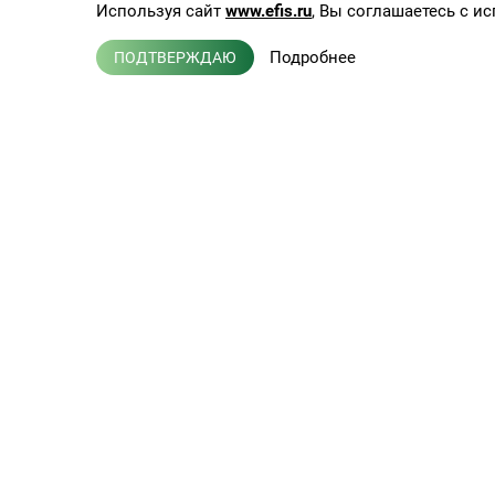
Используя сайт
www.efis.ru
, Вы соглашаетесь с 
Подробнее
ПОДТВЕРЖДАЮ
Нажимая кнопку Заказать звоно
Каб
Каб
Па
Клиническая лабораторная
Усл
диагностика, терапия,
эндокринология
Пр
Л041-01137-77/00368992
Дос