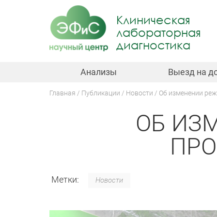
Jump
to
Клиническая
navigation
лабораторная
диагностика
Анализы
Выезд на д
Главная
Публикации
Новости
Об изменении ре
Вы
ОБ ИЗ
здесь
Back
to
top
ПРО
Метки:
Новости