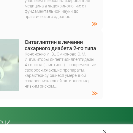
участием «Персонализированная
медицина в эндокринологии: от
фундаментальной науки до
практического здравоо…
Ситаглиптин в лечении
сахарного диабета 2-го типа
Кононенко И. В., Смирнова О. М.
Ингибиторы дипептидилпептидазы
4-го типа (глиптины) – современные
сахароснижающие препараты,
характеризующиеся умеренной
сахароснижающей активностью,
низким риском…
ОК