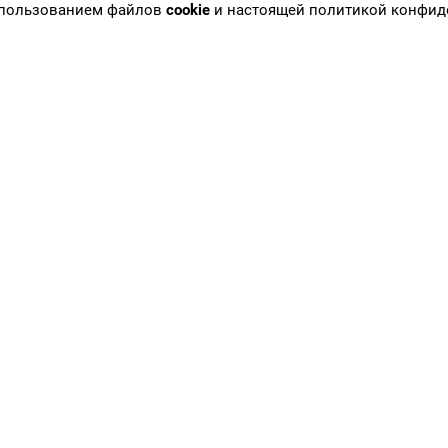
использованием файлов
cookie
и настоящей политикой конфид
к, я подтверждаю, что я ознакомлен и согласен с
Политикой
в отношении
инет врача
Новости
инет партнера
Публикации
циентам
Вакансии
уги лаборатории
Контакты
ием врачей
Наше оборудование
тавка результатов
Карта сайта