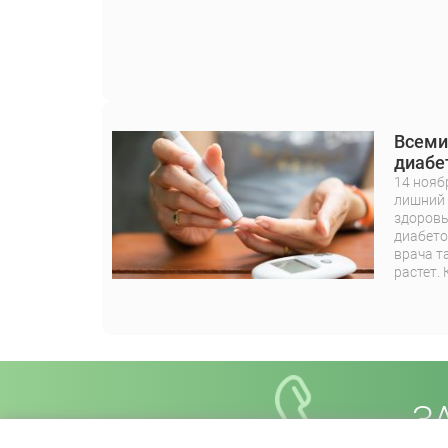
Всеми
диабе
14 нояб
лишний 
здоровь
диабето
врача т
растет. 
З