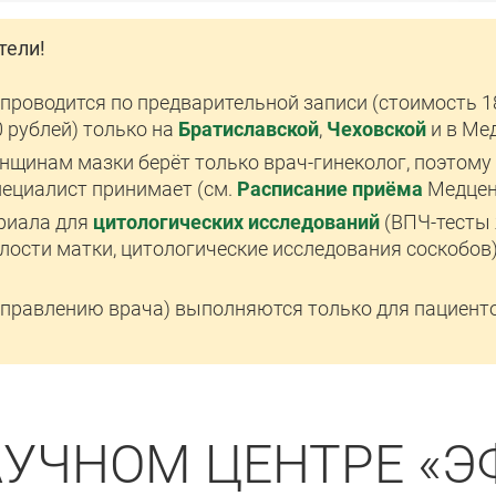
тели!
проводится по предварительной записи (стоимость 18
 рублей) только на
Братиславской
,
Чеховской
и в Ме
щинам мазки берёт только врач-гинеколог, поэтому з
пециалист принимает (см.
Расписание приёма
Медцен
риала для
цитологических исследований
(ВПЧ-тесты 
лости матки, цитологические исследования соскобов)
аправлению врача) выполняются только для пациенто
АУЧНОМ ЦЕНТРЕ «Э