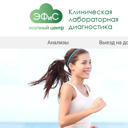
Jump
to
Клиническая
navigation
лабораторная
диагностика
Анализы
Выезд на д
Back
to
top