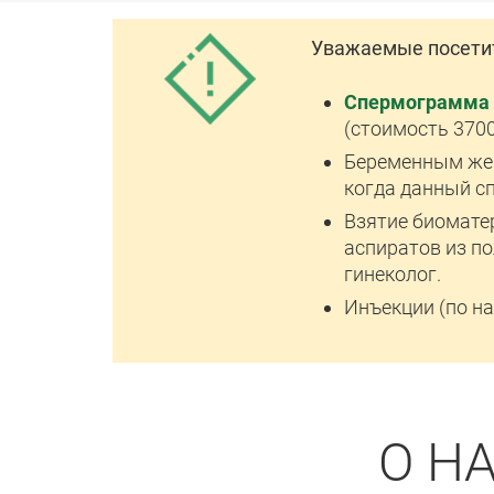
Уважаемые посети
Спермограмма
(стоимость 3700
Беременным жен
когда данный с
Взятие биомате
аспиратов из по
гинеколог.
Инъекции (по н
О Н