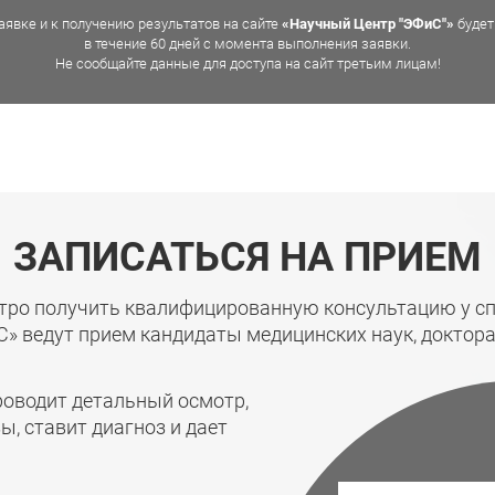
аявке и к получению результатов на сайте
«Научный Центр "ЭФиС"»
будет
в течение 60 дней с момента выполнения заявки.
Не сообщайте данные для доступа на сайт третьим лицам!
ЗАПИСАТЬСЯ НА ПРИЕМ
тро получить квалифицированную консультацию у с
С» ведут прием кандидаты медицинских наук, доктора
оводит детальный осмотр,
, ставит диагноз и дает