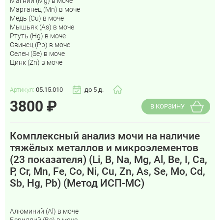
Магний (Mg) в моче
Марганец (Mn) в моче
Медь (Cu) в моче
Мышьяк (As) в моче
Ртуть (Hg) в моче
Свинец (Pb) в моче
Селен (Se) в моче
Цинк (Zn) в моче
Артикул:
05.15.010
до 5 д.
3800
₽
В КОРЗИНУ
Комплексный анализ мочи на наличие
тяжёлых металлов и микроэлементов
(23 показателя) (Li, B, Na, Mg, Al, Be, I, Ca,
P, Cr, Mn, Fe, Co, Ni, Cu, Zn, As, Se, Mo, Cd,
Sb, Hg, Pb) (Метод ИСП-МС)
Алюминий (Al) в моче
Бериллий (Be) в моче