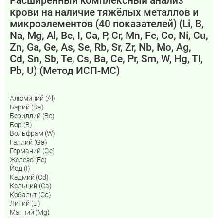
Расширенный комплексный анализ
крови на наличие тяжёлых металлов и
микроэлементов (40 показателей) (Li, B,
Na, Mg, Al, Be, I, Ca, P, Cr, Mn, Fe, Co, Ni, Cu,
Zn, Ga, Ge, As, Se, Rb, Sr, Zr, Nb, Mo, Ag,
Cd, Sn, Sb, Te, Cs, Ba, Ce, Pr, Sm, W, Hg, Tl,
Pb, U) (Метод ИСП-МС)
Алюминий (Al)
Барий (Ba)
Бериллий (Be)
Бор (B)
Вольфрам (W)
Галлий (Ga)
Германий (Ge)
Железо (Fe)
Йод (I)
Кадмий (Cd)
Кальций (Са)
Кобальт (Co)
Литий (Li)
Магний (Mg)