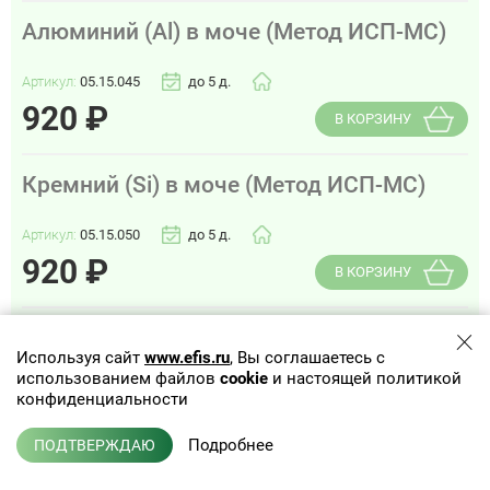
Алюминий (Al) в моче (Метод ИСП-МС)
Артикул:
05.15.045
до 5 д.
920
₽
В КОРЗИНУ
Кремний (Si) в моче (Метод ИСП-МС)
Артикул:
05.15.050
до 5 д.
920
₽
В КОРЗИНУ
Кальций (Са) в моче (Метод ИСП-МС)
Используя сайт
www.efis.ru
, Вы соглашаетесь с
использованием файлов
cookie
и настоящей политикой
Артикул:
05.15.060
до 5 д.
конфиденциальности
920
₽
В КОРЗИНУ
Подробнее
ПОДТВЕРЖДАЮ