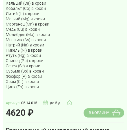
Кальций (Са) в крови
Кобальт (Co) в крови
Литий (Li) в крови
Магний (Mg) в крови
Марганец (Mn) в крови
Медь (Cu) в крови
Молибден (Мо) в крови
Мышьяк (As) в крови
Натрий (Na) в крови
Никель (Ni) в крови
Ртуть (Hg) в крови
Свинец (Pb) в крови
Селен (Se) в крови
Сурьма (Sb) в крови
Фосфор (P) в крови
Хром (Cr) в крови
Цинк (Zn) в крови
Артикул:
05.14.015
до 5 д.
4620
₽
В КОРЗИНУ