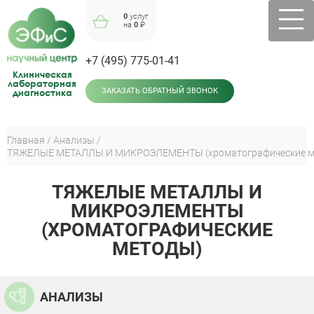
Jump
0
услуг
to
на
0
₽
navigation
+7 (495) 775-01-41
Клиническая
лабораторная
диагностика
ЗАКАЗАТЬ ОБРАТНЫЙ ЗВОНОК
Главная
Анализы
ТЯЖЕЛЫЕ МЕТАЛЛЫ И МИКРОЭЛЕМЕНТЫ (хроматографические м
Вы
здесь
Back
to
ТЯЖЕЛЫЕ МЕТАЛЛЫ И
top
МИКРОЭЛЕМЕНТЫ
(ХРОМАТОГРАФИЧЕСКИЕ
МЕТОДЫ)
АНАЛИЗЫ