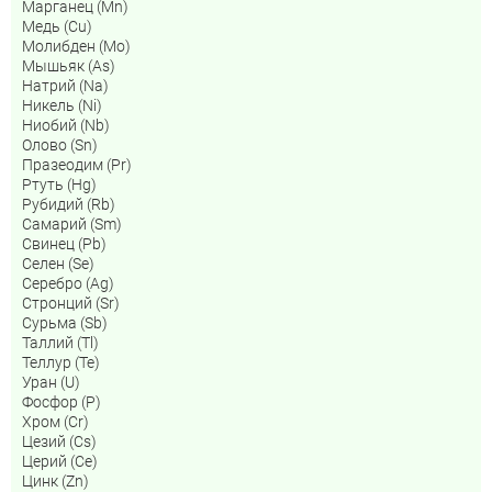
Марганец (Mn)
Медь (Cu)
Молибден (Мо)
Мышьяк (As)
Натрий (Na)
Никель (Ni)
Ниобий (Nb)
Олово (Sn)
Празеодим (Pr)
Ртуть (Hg)
Рубидий (Rb)
Самарий (Sm)
Свинец (Pb)
Селен (Se)
Серебро (Ag)
Стронций (Sr)
Сурьма (Sb)
Таллий (Tl)
Теллур (Te)
Уран (U)
Фосфор (P)
Хром (Cr)
Цезий (Cs)
Церий (Ce)
Цинк (Zn)