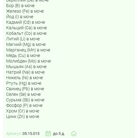
Бор (B) в моче
Железо (Fe) в моче
Йод (I) в моче
Кадмий (Cd) в моче
Кальций (Са) в моче
Кобальт (Co) в моче
Литий (Li) в моче
Магний (Mg) в моче
Марганец (Mn) в моче
Медь (Cu) в моче
Молибден (Mo) в моче
Мышьяк (As) в моче
Натрий (Na) в моче
Никель (Ni) в моче
Ртуть (Hg) в моче
Свинец (Pb) в моче
Селен (Se) в моче
Сурьма (Sb) в моче
Фосфор (P) в моче
Хром (Cr) в моче
Цинк (Zn) в моче
Артикул:
05.15.015
до 5 д.