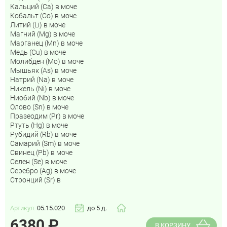
Кальций (Са) в моче
Кобальт (Co) в моче
Литий (Li) в моче
Магний (Mg) в моче
Марганец (Mn) в моче
Медь (Cu) в моче
Молибден (Mo) в моче
Мышьяк (As) в моче
Натрий (Na) в моче
Никель (Ni) в моче
Ниобий (Nb) в моче
Олово (Sn) в моче
Празеодим (Pr) в моче
Ртуть (Hg) в моче
Рубидий (Rb) в моче
Самарий (Sm) в моче
Свинец (Pb) в моче
Селен (Se) в моче
Серебро (Ag) в моче
Стронций (Sr) в
Артикул:
05.15.020
до 5 д.
6380
₽
В КОРЗИНУ