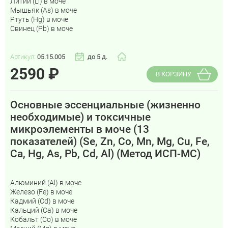
Литий (Li) в моче
Мышьяк (As) в моче
Ртуть (Hg) в моче
Свинец (Pb) в моче
Артикул:
05.15.005
до 5 д.
2590
₽
В КОРЗИНУ
Основные эссенциальные (жизненно
необходимые) и токсичные
микроэлементы в моче (13
показателей) (Se, Zn, Co, Mn, Mg, Cu, Fe,
Ca, Hg, As, Pb, Cd, Al) (Метод ИСП-МС)
Алюминий (Al) в моче
Железо (Fe) в моче
Кадмий (Cd) в моче
Кальций (Са) в моче
Кобальт (Co) в моче