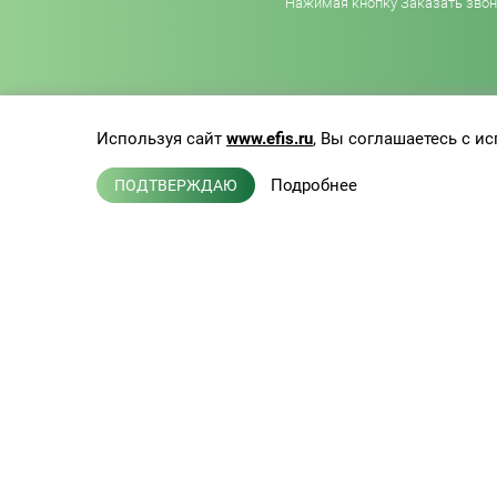
Нажимая кнопку Заказать звоно
Используя сайт
www.efis.ru
, Вы соглашаетесь с 
Подробнее
ПОДТВЕРЖДАЮ
Каб
Каб
Па
Клиническая лабораторная
Усл
диагностика, терапия,
эндокринология
Пр
Л041-01137-77/00368992
Дос
от 05 ноября 2015 г.