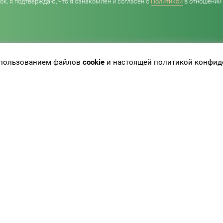
к, я подтверждаю, что я ознакомлен и согласен с
Политикой
в отношении
использованием файлов
cookie
и настоящей политикой конфид
инет врача
Новости
инет партнера
Публикации
циентам
Вакансии
уги лаборатории
Контакты
ием врачей
Наше оборудование
тавка результатов
Карта сайта