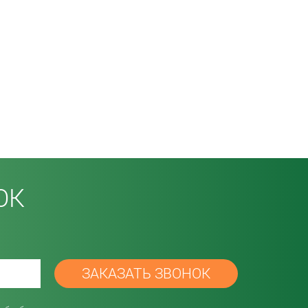
ОК
password