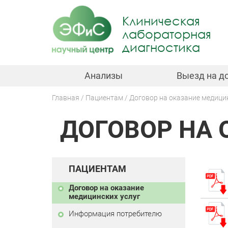
Jump
to
Клиническая
navigation
лабораторная
диагностика
Анализы
Выезд на д
Главная
Пациентам
Договор на оказание медици
Back
Вы
to
ДОГОВОР НА 
здесь
top
ПАЦИЕНТАМ
Договор на оказание
медицинских услуг
Информация потребителю