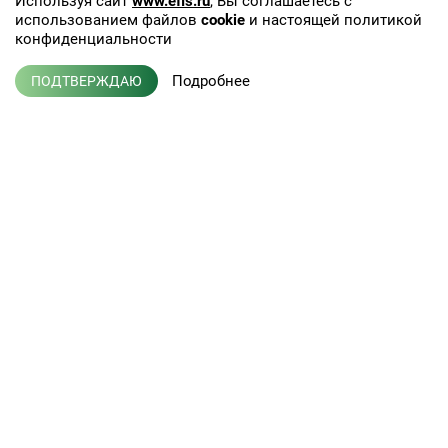
Используя сайт
www.efis.ru
, Вы соглашаетесь с
использованием файлов
cookie
и настоящей политикой
конфиденциальности
Подробнее
ПОДТВЕРЖДАЮ
+7 (495) 775-01-41
info@efis.ru
Клиническая лабораторная
диагностика, терапия,
Л041-01137-77/00368992
эндокринология
от 05 ноября 2015 г.
Кабинет врача
Новости
Кабинет партнера
Публикации
Пациентам
Вакансии