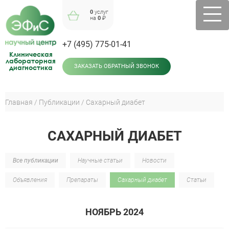
Jump
0
услуг
to
на
0
₽
navigation
+7 (495) 775-01-41
Клиническая
лабораторная
диагностика
ЗАКАЗАТЬ ОБРАТНЫЙ ЗВОНОК
Главная
Публикации
Сахарный диабет
Вы
Back
здесь
to
САХАРНЫЙ ДИАБЕТ
top
Все публикации
Научные статьи
Новости
Объявления
Препараты
Сахарный диабет
Статьи
НОЯБРЬ 2024