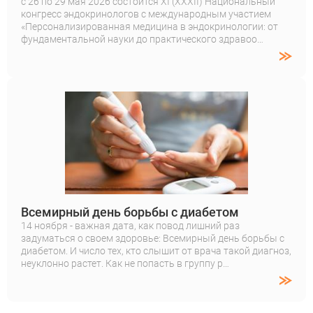
с 26 по 29 мая 2026 состоится XI (XXXII) Национальный
конгресс эндокринологов с международным участием
«Персонализированная медицина в эндокринологии: от
фундаментальной науки до практического здравоо…
Всемирный день борьбы с диабетом
14 ноября - важная дата, как повод лишний раз
задуматься о своем здоровье: Всемирный день борьбы с
диабетом. И число тех, кто слышит от врача такой диагноз,
неуклонно растет. Как не попасть в группу р…