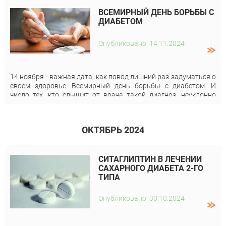
ВСЕМИРНЫЙ ДЕНЬ БОРЬБЫ С
ДИАБЕТОМ
Опубликовано: 14.11.2024
14 ноября - важная дата, как повод лишний раз задуматься о
своем здоровье: Всемирный день борьбы с диабетом. И
число тех, кто слышит от врача такой диагноз, неуклонно
растет. Как не попасть в группу риска? И о каком открытии
заявляют врачи? Смотрите в сюжете Юлии Онищенко, с
участием нашего специалиста -
Ирины Кононенко
.
ОКТЯБРЬ 2024
СИТАГЛИПТИН В ЛЕЧЕНИИ
САХАРНОГО ДИАБЕТА 2-ГО
ТИПА
Опубликовано: 30.10.2024