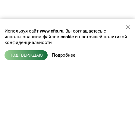
Используя сайт
www.efis.ru
, Вы соглашаетесь с
использованием файлов
cookie
и настоящей политикой
конфиденциальности
Подробнее
ПОДТВЕРЖДАЮ
+7 (495) 775-01-41
info@efis.ru
Клиническая лабораторная
диагностика, терапия,
Л041-01137-77/00368992
эндокринология
от 05 ноября 2015 г.