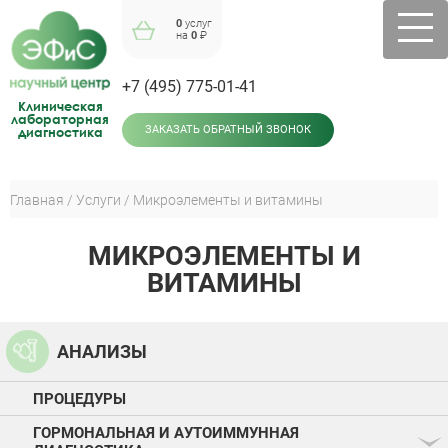
Jump
0
услуг
to
на
0
₽
navigation
+7 (495) 775-01-41
Клиническая
лабораторная
диагностика
ЗАКАЗАТЬ ОБРАТНЫЙ ЗВОНОК
Главная
Услуги
Микроэлементы и витамины
Вы
Back
здесь
to
МИКРОЭЛЕМЕНТЫ И
top
ВИТАМИНЫ
АНАЛИЗЫ
ПРОЦЕДУРЫ
ГОРМОНАЛЬНАЯ И АУТОИММУННАЯ