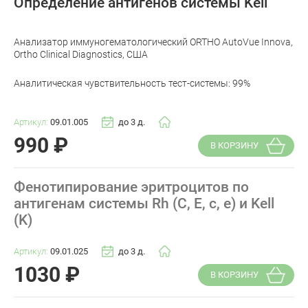
Определение антигенов системы Kell
Анализатор иммуногематологический ORTHO AutoVue Innova,
Ortho Clinical Diagnostics, США
Аналитическая чувствительность тест-системы: 99%
Артикул:
09.01.005
до 3 д.
990
₽
В КОРЗИНУ
Фенотипирование эритроцитов по
антигенам системы Rh (C, E, c, e) и Kell
(K)
Артикул:
09.01.025
до 3 д.
1030
₽
В КОРЗИНУ