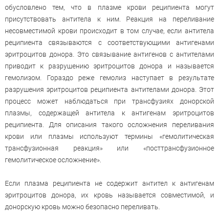
обусловлено тем, что в плазме крови реципиента могут
присутствовать антитела к ним. Реакция на переливание
несовместимой крови происходит в том случае, если антитела
реципиента связываются с соответствующими антигенами
эритроцитов донора. Это связывание антигенов с антителами
приводит к разрушению эритроцитов донора и называется
гемолизом. Гораздо реже гемолиз наступает в результате
разрушения эритроцитов реципиента антителами донора. Этот
процесс может наблюдаться при трансфузиях донорской
плазмы, содержащей антитела к антигенам эритроцитов
реципиента. Для описания такого осложнения переливания
крови или плазмы используют термины «гемолитическая
трансфузионная реакция» или «посттрансфузионное
гемолитическое осложнение».
Если плазма реципиента не содержит антител к антигенам
эритроцитов донора, их кровь называется совместимой, и
донорскую кровь можно безопасно переливать.