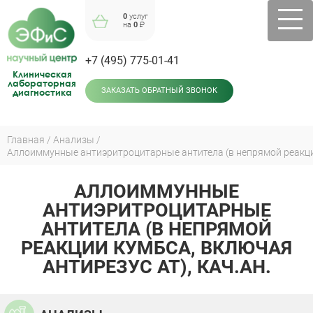
Jump
0
услуг
to
на
0
₽
navigation
+7 (495) 775-01-41
Клиническая
лабораторная
диагностика
ЗАКАЗАТЬ ОБРАТНЫЙ ЗВОНОК
Главная
Анализы
Вы
здесь
АЛЛОИММУННЫЕ
Back
to
АНТИЭРИТРОЦИТАРНЫЕ
top
АНТИТЕЛА (В НЕПРЯМОЙ
РЕАКЦИИ КУМБСА, ВКЛЮЧАЯ
АНТИРЕЗУС АТ), КАЧ.АН.