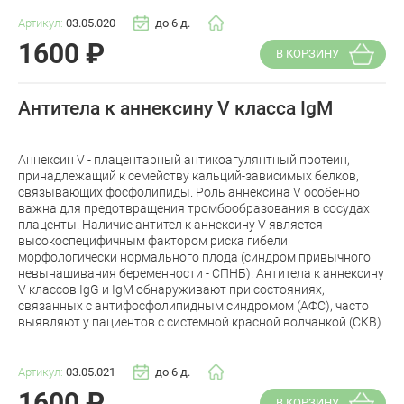
Артикул:
03.05.020
до 6 д.
1600
₽
В КОРЗИНУ
Антитела к аннексину V класса IgM
Аннексин V - плацентарный антикоагулянтный протеин,
принадлежащий к семейству кальций-зависимых белков,
связывающих фосфолипиды. Роль аннексина V особенно
важна для предотвращения тромбообразования в сосудах
плаценты. Наличие антител к аннексину V является
высокоспецифичным фактором риска гибели
морфологически нормального плода (синдром привычного
невынашивания беременности - СПНБ). Антитела к аннексину
V классов IgG и IgM обнаруживают при состояниях,
связанных с антифосфолипидным синдромом (АФС), часто
выявляют у пациентов с системной красной волчанкой (СКВ)
Артикул:
03.05.021
до 6 д.
1600
₽
В КОРЗИНУ