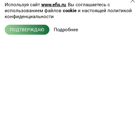
Используя сайт
www.efis.ru
, Вы соглашаетесь с
использованием файлов
cookie
и настоящей политикой
конфиденциальности
Подробнее
ПОДТВЕРЖДАЮ
+7 (495) 775-01-41
info@efis.ru
Клиническая лабораторная
диагностика, терапия,
Л041-01137-77/00368992
эндокринология
от 05 ноября 2015 г.
Кабинет врача
Новости
Кабинет партнера
Публикации