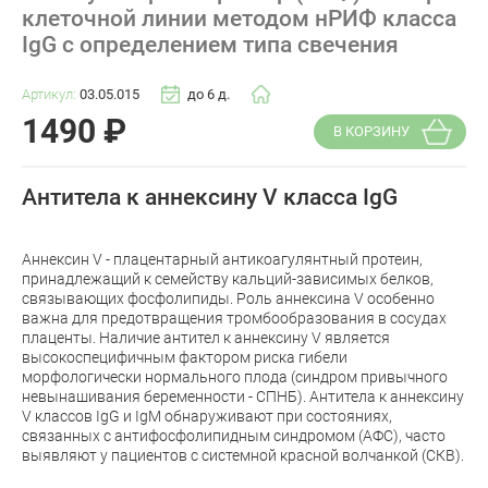
клеточной линии методом нРИФ класса
IgG с определением типа свечения
Артикул:
03.05.015
до 6 д.
1490
₽
В КОРЗИНУ
Антитела к аннексину V класса IgG
Аннексин V - плацентарный антикоагулянтный протеин,
принадлежащий к семейству кальций-зависимых белков,
связывающих фосфолипиды. Роль аннексина V особенно
важна для предотвращения тромбообразования в сосудах
плаценты. Наличие антител к аннексину V является
высокоспецифичным фактором риска гибели
морфологически нормального плода (синдром привычного
невынашивания беременности - СПНБ). Антитела к аннексину
V классов IgG и IgM обнаруживают при состояниях,
связанных с антифосфолипидным синдромом (АФС), часто
выявляют у пациентов с системной красной волчанкой (СКВ).