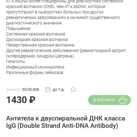
АТ к dsDNA более специфичны для диагностики системной
красной волчанки (СКВ), чем АТ к ssDNA, которые
присутствуют в сыворотках больных при других
ревматических заболеваниях и не имеют существенного
диагностического значения.
Повышение:
Системная красная волчанка
Дискоидная красная волчанка
Лекарственная красная волчанка
Другие ревматические заболевания (ревматоидный артрит,
склеродермия, синдром Шегрена)
Гепатиты
Инфекционный мононуклеоз
Различные формы лейкозов
Артикул:
03.05.006
до 7 д.
1430
₽
В КОРЗИНУ
Антитела к двуспиральной ДНК класса
IgG (Double Strand Anti-DNA Antibody)