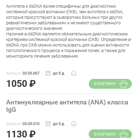
Антитела к dsDNA более специфичны для диагностики
системной красной волчанки (СКВ), чем антитела к ssDNA,
которые присутствуют в сыворотках больных при других
ревматических заболеваниях и не имеют существенного
диагностического значения.
Наличие a-dsDNA является обязательным диагностическим
критерием системной красной волчанки (СКВ). Определение a-
dsDNA при СКВ можно использовать для оценки активности
патологического процесса и поражения почек, а также для
мониторинга лечения заболевания.
Артикул:
03.05.007
до 5 д.
1050
₽
В КОРЗИНУ
Антинуклеарные антитела (ANA) класса
IgG
Артикул:
03.05.010
до 5 д.
1130
₽
В КОРЗИНУ