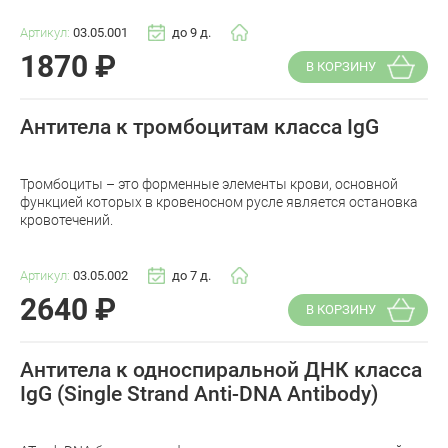
Артикул:
03.05.001
до 9 д.
1870
₽
В КОРЗИНУ
Антитела к тромбоцитам класса IgG
Тромбоциты – это форменные элементы крови, основной
функцией которых в кровеносном русле является остановка
кровотечений.
Артикул:
03.05.002
до 7 д.
2640
₽
В КОРЗИНУ
Антитела к односпиральной ДНК класса
IgG (Single Strand Anti-DNA Antibody)