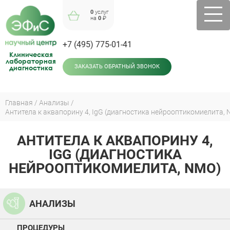
Jump
0
услуг
to
на
0
₽
navigation
+7 (495) 775-01-41
Клиническая
лабораторная
диагностика
ЗАКАЗАТЬ ОБРАТНЫЙ ЗВОНОК
Главная
Анализы
Антитела к аквапорину 4, IgG (диагностика нейрооптикомиелита,
Вы
здесь
АНТИТЕЛА К АКВАПОРИНУ 4,
Back
to
IGG (ДИАГНОСТИКА
top
НЕЙРООПТИКОМИЕЛИТА, NMO)
АНАЛИЗЫ
ПРОЦЕДУРЫ