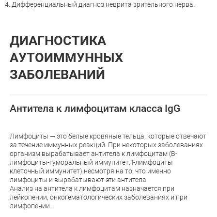
4. Дифференциальный диагноз неврита зрительного нерва.
ДИАГНОСТИКА
АУТОИММУННЫХ
ЗАБОЛЕВАНИЙ
Антитела к лимфоцитам класса IgG
Лимфоциты — это белые кровяные тельца, которые отвечают
за течение иммунных реакций. При некоторых заболеваниях
организм вырабатывает антитела к лимфоцитам (В-
лимфоциты-гуморальный иммунитет,Т-лимфоциты
клеточный иммунитет),несмотря на то, что именно
лимфоциты и вырабатывают эти антитела.
Анализ на антитела к лимфоцитам назначается при
лейкопении, онкогематологических заболеваниях и при
лимфопении.