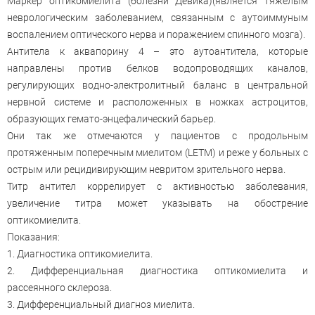
Маркер оптикомиелита (болезни Девика)(является тяжелым
неврологическим заболеванием, связанным с аутоиммуным
воспалением оптического нерва и поражением спинного мозга).
Антитела к аквапорину 4 – это аутоантитела, которые
направлены против белков водопроводящих каналов,
регулирующих водно-электролитный баланс в центральной
нервной системе и расположенных в ножках астроцитов,
образующих гемато-энцефалический барьер.
Они так же отмечаются у пациентов с продольным
протяженным поперечным миелитом (LETM) и реже у больных с
острым или рецидивирующим невритом зрительного нерва.
Титр антител коррелирует с активностью заболевания,
увеличение титра может указывать на обострение
оптикомиелита.
Показания:
1. Диагностика оптикомиелита.
2. Дифференциальная диагностика оптикомиелита и
рассеянного склероза.
3. Дифференциальный диагноз миелита.