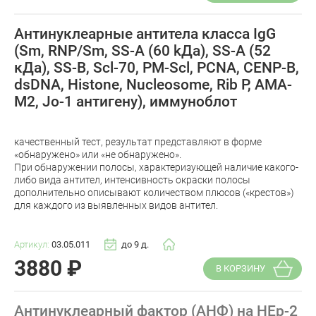
Антинуклеарные антитела класса IgG
(Sm, RNP/Sm, SS-A (60 kДа), SS-A (52
кДа), SS-B, Scl-70, PM-Scl, PCNA, CENР-B,
dsDNA, Histone, Nucleosome, Rib P, AMA-
M2, Jo-1 антигену), иммуноблот
качественный тест, результат представляют в форме
«обнаружено» или «не обнаружено».
При обнаружении полосы, характеризующей наличие какого-
либо вида антител, интенсивность окраски полосы
дополнительно описывают количеством плюсов («крестов»)
для каждого из выявленных видов антител.
Артикул:
03.05.011
до 9 д.
3880
₽
В КОРЗИНУ
Антинуклеарный фактор (АНФ) на HEp-2