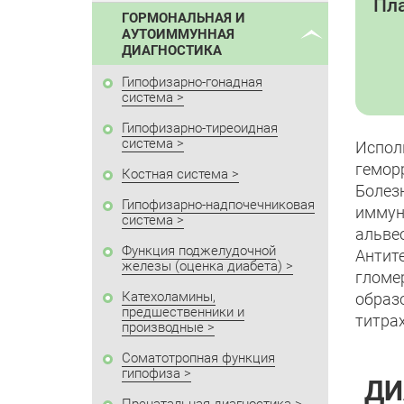
Пла
ГОРМОНАЛЬНАЯ И
АУТОИММУННАЯ
ДИАГНОСТИКА
Гипофизарно-гонадная
система
Гипофизарно-тиреоидная
система
Испо
гемор
Костная система
Болез
Гипофизарно-надпочечниковая
иммун
система
альве
Функция поджелудочной
Антит
железы (оценка диабета)
гломе
Катехоламины,
образ
предшественники и
титрах
производные
Соматотропная функция
гипофиза
ДИ