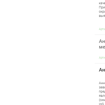
кач
При
окр
выя
Арт
Ан
ме
Арт
Ан
Анн
зав
пре
явл
(си
IgG