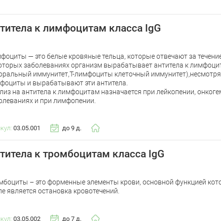
титела к лимфоцитам класса IgG
фоциты — это белые кровяные тельца, которые отвечают за течени
оторых заболеваниях организм вырабатывает антитела к лимфоци
оральный иммунитет,Т-лимфоциты клеточный иммунитет),несмотря 
фоциты и вырабатывают эти антитела.
лиз на антитела к лимфоцитам назначается при лейкопении, онког
олеваниях и при лимфопении.
икул:
03.05.001
до 9 д.
титела к тромбоцитам класса IgG
мбоциты – это форменные элементы крови, основной функцией кот
ле является остановка кровотечений.
икул:
03.05.002
до 7 д.