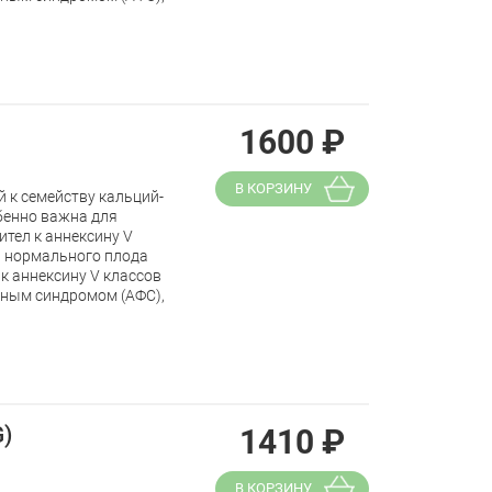
1600
₽
В КОРЗИНУ
 к семейству кальций-
бенно важна для
тел к аннексину V
 нормального плода
к аннексину V классов
дным синдромом (АФС),
G)
1410
₽
В КОРЗИНУ