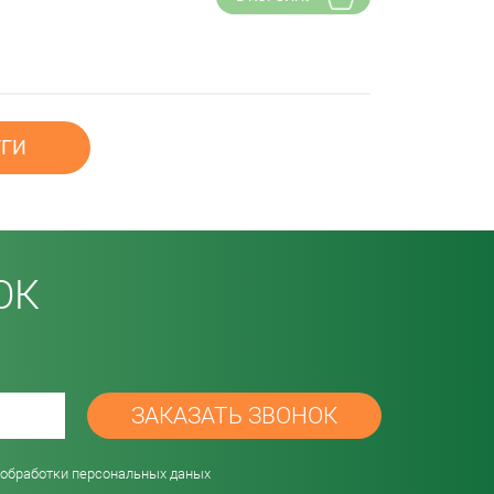
УГИ
ОК
password
 обработки персональных даных