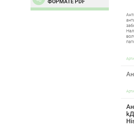
ФОРМАТЕ PDF
Ант
ант
заб
Нал
вол
пат
Арт
Ан
Арт
Ан
kД
Hi