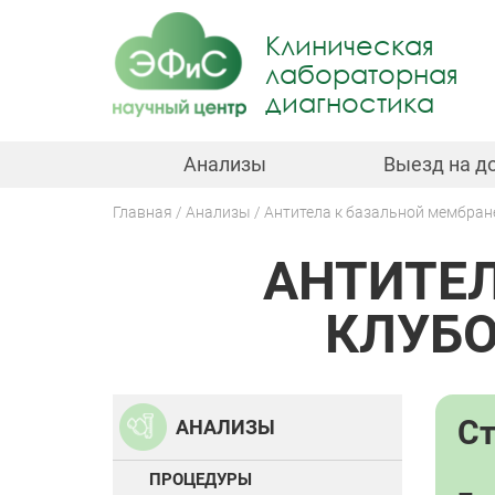
Jump
to
Клиническая
navigation
лабораторная
диагностика
Анализы
Выезд на д
Главная
Анализы
Антитела к базальной мембране
Вы
АНТИТЕЛ
здесь
Back
to
top
КЛУБО
С
АНАЛИЗЫ
ПРОЦЕДУРЫ