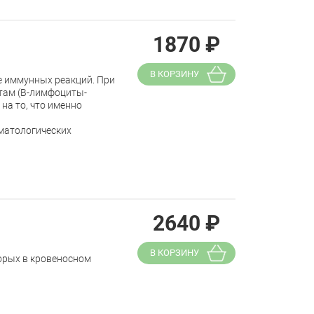
1870
₽
В КОРЗИНУ
е иммунных реакций. При
там (В-лимфоциты-
на то, что именно
ематологических
2640
₽
В КОРЗИНУ
орых в кровеносном