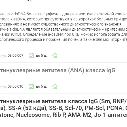
итела к dsDNA более специфичны для диагностики системной красно
итела к ssDNA, которые присутствуют в сыворотках больных при др
олеваниях и не имеют существенного диагностического значения.
ичие a-dsDNA является обязательным диагностическим критерием 
чанки (СКВ). Определение a-dsDNA при СКВ можно использовать дл
ологического процесса и поражения почек, а также для мониторинг
икул:
03.05.007
до 5 д.
тинуклеарные антитела (ANA) класса IgG
икул:
03.05.010
до 5 д.
тинуклеарные антитела класса IgG (Sm, RNP/
а), SS-A (52 кДа), SS-B, Scl-70, PM-Scl, PCNA
stone, Nucleosome, Rib P, AMA-M2, Jo-1 антиг