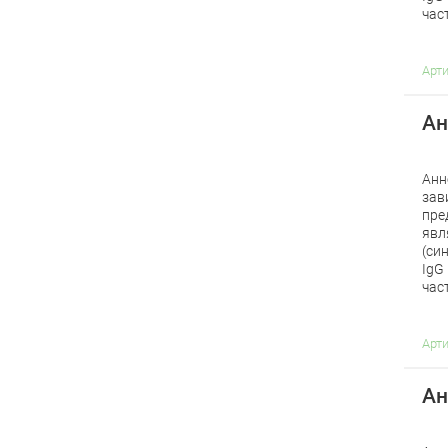
час
Арт
Ан
Анн
зав
пре
явл
(си
IgG
час
Арт
Ан