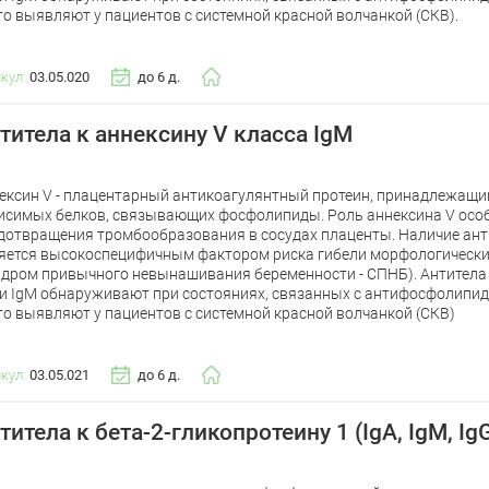
то выявляют у пациентов с системной красной волчанкой (СКВ).
икул:
03.05.020
до 6 д.
титела к аннексину V класса IgM
ексин V - плацентарный антикоагулянтный протеин, принадлежащий
исимых белков, связывающих фосфолипиды. Роль аннексина V осо
дотвращения тромбообразования в сосудах плаценты. Наличие анти
яется высокоспецифичным фактором риска гибели морфологически
ндром привычного невынашивания беременности - СПНБ). Антитела 
 и IgM обнаруживают при состояниях, связанных с антифосфолипи
то выявляют у пациентов с системной красной волчанкой (СКВ)
икул:
03.05.021
до 6 д.
титела к бета-2-гликопротеину 1 (IgA, IgM, Ig