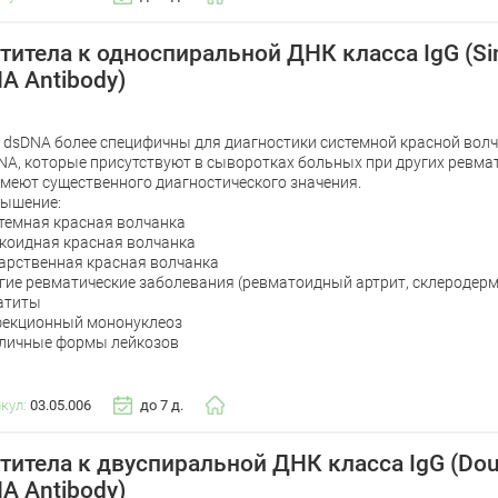
титела к односпиральной ДНК класса IgG (Sing
A Antibody)
к dsDNA более специфичны для диагностики системной красной волча
NA, которые присутствуют в сыворотках больных при других ревма
имеют существенного диагностического значения.
ышение:
темная красная волчанка
коидная красная волчанка
арственная красная волчанка
гие ревматические заболевания (ревматоидный артрит, склеродерм
атиты
екционный мононуклеоз
личные формы лейкозов
икул:
03.05.006
до 7 д.
титела к двуспиральной ДНК класса IgG (Doub
A Antibody)