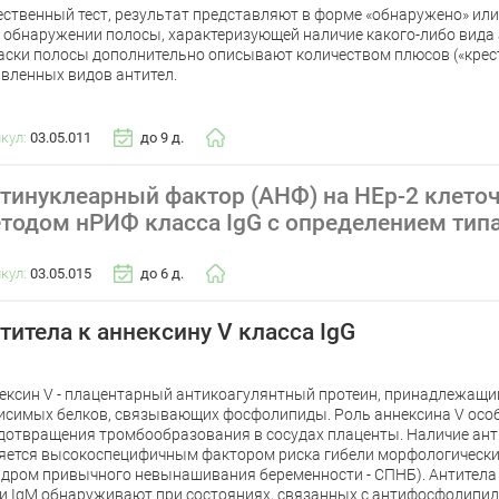
ественный тест, результат представляют в форме «обнаружено» или
 обнаружении полосы, характеризующей наличие какого-либо вида 
аски полосы дополнительно описывают количеством плюсов («крест
вленных видов антител.
икул:
03.05.011
до 9 д.
тинуклеарный фактор (АНФ) на HEp-2 клето
тодом нРИФ класса IgG с определением тип
икул:
03.05.015
до 6 д.
титела к аннексину V класса IgG
ексин V - плацентарный антикоагулянтный протеин, принадлежащий
исимых белков, связывающих фосфолипиды. Роль аннексина V осо
дотвращения тромбообразования в сосудах плаценты. Наличие анти
яется высокоспецифичным фактором риска гибели морфологически
ндром привычного невынашивания беременности - СПНБ). Антитела 
 и IgM обнаруживают при состояниях, связанных с антифосфолипи