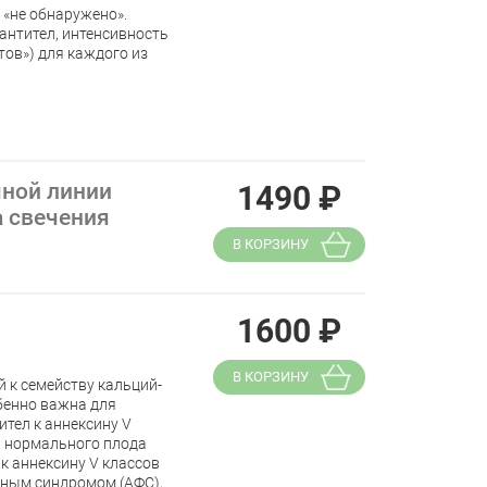
 «не обнаружено».
антител, интенсивность
ов») для каждого из
чной линии
1490
₽
а свечения
В КОРЗИНУ
1600
₽
В КОРЗИНУ
 к семейству кальций-
бенно важна для
тел к аннексину V
 нормального плода
к аннексину V классов
дным синдромом (АФС),