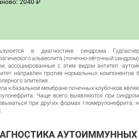
ново: 2040 ₽
льзуюется в диагностике синдрома Гудпасче
рагического альвеолита (почечно-лёгочный синдром)
ни, ассоциированные с этим видом антител -ауто
итет направлен против нормальных компонентов 
олярного эпителия.
ела к базальной мембране почечных клубочков явл
рулонефрита. Чаще всего выявляются при синдроме
овываться при других формах гломерулонефрита, н
.
АГНОСТИКА АУТОИММУННЫХ