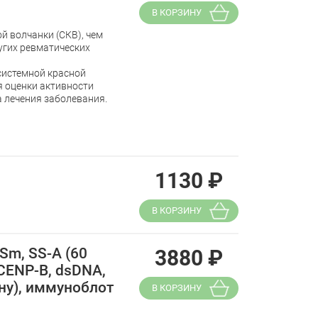
В КОРЗИНУ
й волчанки (СКВ), чем
угих ревматических
системной красной
я оценки активности
а лечения заболевания.
1130
₽
В КОРЗИНУ
Sm, SS-A (60
3880
₽
, CENР-B, dsDNA,
ену), иммуноблот
В КОРЗИНУ