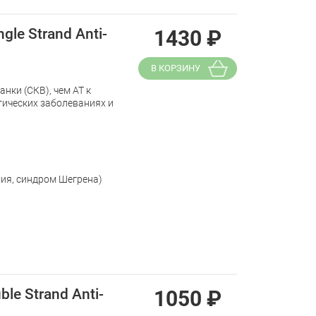
le Strand Anti-
1430
₽
В КОРЗИНУ
нки (СКВ), чем АТ к
тических заболеваниях и
ия, синдром Шегрена)
le Strand Anti-
1050
₽