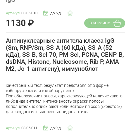
Артикул:
03.05.010
до 5 д.
1130
₽
В КОРЗИНУ
Антинуклеарные антитела класса IgG
(Sm, RNP/Sm, SS-A (60 kДа), SS-A (52
кДа), SS-B, Scl-70, PM-Scl, PCNA, CENР-B,
dsDNA, Histone, Nucleosome, Rib P, AMA-
M2, Jo-1 антигену), иммуноблот
качественный тест, результат представляют в форме
«обнаружено» или «не обнаружено».
При обнаружении полосы, характеризующей наличие какого-
либо вида антител, интенсивность окраски полосы
дополнительно описывают количеством плюсов («крестов»)
для каждого из выявленных видов антител.
Артикул:
03.05.011
до 9 д.