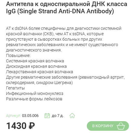
Антитела к односпиральной ДНК класса
IgG (Single Strand Anti-DNA Antibody)
АТ к dsDNA более специфичны для диагностики системной
красной волчанки (СКВ), чем АТ к ssDNA, которые
присутствуют в сыворотках больных при других
ревматических заболеваниях и не имеют существенного
диагностического значения.
Повышение:
Системная красная волчанка
Дискоидная красная волчанка
Лекарственная красная волчанка
Другие ревматические заболевания (ревматоидный артрит,
склеродермия, синдром Шегрена)
Гепатиты
Инфекционный мононуклеоз
Различные формы лейкозов
Артикул:
03.05.006
до 7 д.
1430
₽
В КОРЗИНУ