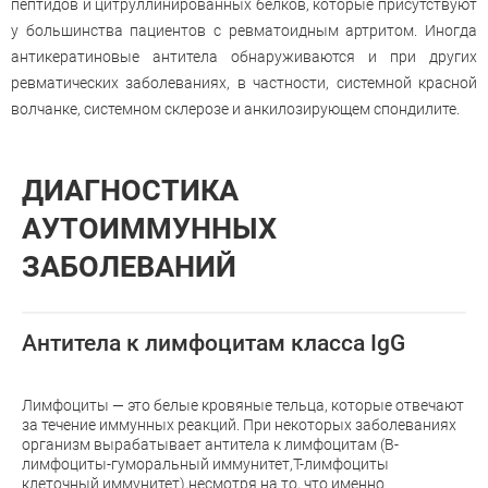
пептидов и цитруллинированных белков, которые присутствуют
у большинства пациентов с ревматоидным артритом. Иногда
антикератиновые антитела обнаруживаются и при других
ревматических заболеваниях, в частности, системной красной
волчанке, системном склерозе и анкилозирующем спондилите.
ДИАГНОСТИКА
АУТОИММУННЫХ
ЗАБОЛЕВАНИЙ
Антитела к лимфоцитам класса IgG
Лимфоциты — это белые кровяные тельца, которые отвечают
за течение иммунных реакций. При некоторых заболеваниях
организм вырабатывает антитела к лимфоцитам (В-
лимфоциты-гуморальный иммунитет,Т-лимфоциты
клеточный иммунитет),несмотря на то, что именно