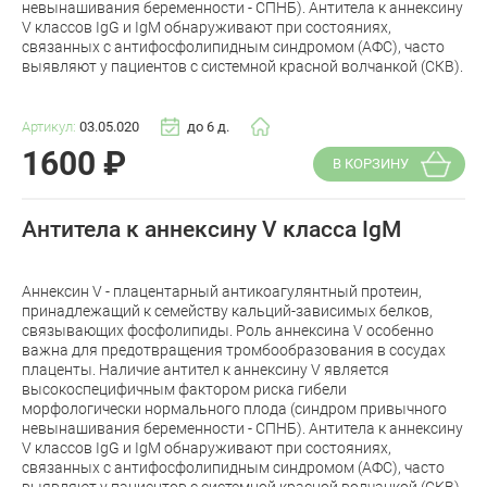
невынашивания беременности - СПНБ). Антитела к аннексину
V классов IgG и IgM обнаруживают при состояниях,
связанных с антифосфолипидным синдромом (АФС), часто
выявляют у пациентов с системной красной волчанкой (СКВ).
Артикул:
03.05.020
до 6 д.
1600
₽
В КОРЗИНУ
Антитела к аннексину V класса IgM
Аннексин V - плацентарный антикоагулянтный протеин,
принадлежащий к семейству кальций-зависимых белков,
связывающих фосфолипиды. Роль аннексина V особенно
важна для предотвращения тромбообразования в сосудах
плаценты. Наличие антител к аннексину V является
высокоспецифичным фактором риска гибели
морфологически нормального плода (синдром привычного
невынашивания беременности - СПНБ). Антитела к аннексину
V классов IgG и IgM обнаруживают при состояниях,
связанных с антифосфолипидным синдромом (АФС), часто
выявляют у пациентов с системной красной волчанкой (СКВ)