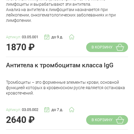
лимфоциты и вырабатывают эти антитела.
Анализ на антитела к лимфоцитам назначается при
лейкопении, онкогематологических заболеваниях и при
лимфопении.
Артикул:
03.05.001
до 9 д.
1870
₽
В КОРЗИНУ
Антитела к тромбоцитам класса IgG
Тромбоциты – это форменные элементы крови, основной
функцией которых в кровеносном русле является остановка
кровотечений.
Артикул:
03.05.002
до 7 д.
2640
₽
В КОРЗИНУ