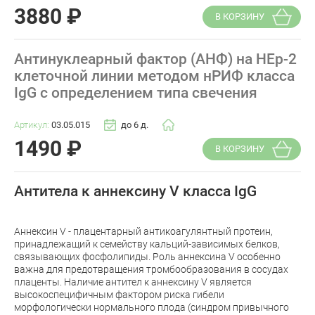
3880
₽
В КОРЗИНУ
Антинуклеарный фактор (АНФ) на HEp-2
клеточной линии методом нРИФ класса
IgG с определением типа свечения
Артикул:
03.05.015
до 6 д.
1490
₽
В КОРЗИНУ
Антитела к аннексину V класса IgG
Аннексин V - плацентарный антикоагулянтный протеин,
принадлежащий к семейству кальций-зависимых белков,
связывающих фосфолипиды. Роль аннексина V особенно
важна для предотвращения тромбообразования в сосудах
плаценты. Наличие антител к аннексину V является
высокоспецифичным фактором риска гибели
морфологически нормального плода (синдром привычного