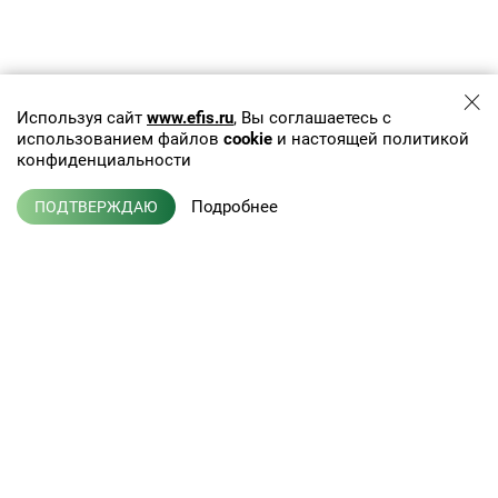
Используя сайт
www.efis.ru
, Вы соглашаетесь с
использованием файлов
cookie
и настоящей политикой
конфиденциальности
Подробнее
ПОДТВЕРЖДАЮ
+7 (495) 775-01-41
info@efis.ru
Клиническая лабораторная
диагностика, терапия,
Л041-01137-77/00368992
эндокринология
от 05 ноября 2015 г.