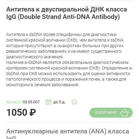
Антитела к двуспиральной ДНК класса
IgG (Double Strand Anti-DNA Antibody)
Антитела к dsDNA более специфичны для диагностики
системной красной волчанки (СКВ), чем антитела к ssDNA,
которые присутствуют в сыворотках больных при других
ревматических заболеваниях и не имеют существенного
диагностического значения.
Наличие a-dsDNA является обязательным диагностическим
критерием системной красной волчанки (СКВ). Определение a-
dsDNA при СКВ можно использовать для оценки активности
патологического процесса и поражения почек, а также для
мониторинга лечения заболевания.
Артикул:
03.05.007
до 5 д.
1050
₽
В КОРЗИНУ
Антинуклеарные антитела (ANA) класса
IgG