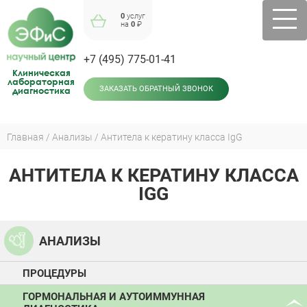
Jump
0
услуг
to
на
0
₽
navigation
+7 (495) 775-01-41
Клиническая
лабораторная
диагностика
ЗАКАЗАТЬ ОБРАТНЫЙ ЗВОНОК
Главная
Анализы
Антитела к кератину класса IgG
Вы
здесь
АНТИТЕЛА К КЕРАТИНУ КЛАССА
Back
to
IGG
top
АНАЛИЗЫ
ПРОЦЕДУРЫ
ГОРМОНАЛЬНАЯ И АУТОИММУННАЯ