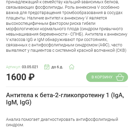
принадлежащий к семейству кальций-зависимых белков,
связывающих фосфолипиды. Роль аннексина V особенно
важна для предотвращения тромбообразования в сосудах
плаценты. Наличие антител к аннексину V является
высокоспецифичным фактором риска гибели
морфологически нормального плода (синдром привычного
невынашивания беременности - СПНБ). Антитела к аннексину
V классов IgG и IgM обнаруживают при состояниях,
связанных с антифосфолипидным синдромом (АФС), часто
выявляют у пациентов с системной красной волчанкой (СКВ)
Артикул:
03.05.021
до 6 д.
1600
₽
В КОРЗИНУ
Антитела к бета-2-гликопротеину 1 (IgA,
IgM, IgG)
Анализ помогает диагностировать антифосфолипидный
синдром.