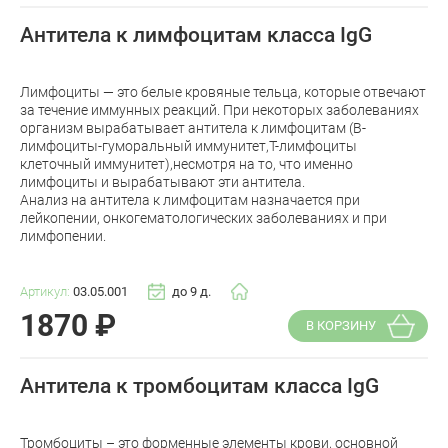
Антитела к лимфоцитам класса IgG
Лимфоциты — это белые кровяные тельца, которые отвечают
за течение иммунных реакций. При некоторых заболеваниях
организм вырабатывает антитела к лимфоцитам (В-
лимфоциты-гуморальный иммунитет,Т-лимфоциты
клеточный иммунитет),несмотря на то, что именно
лимфоциты и вырабатывают эти антитела.
Анализ на антитела к лимфоцитам назначается при
лейкопении, онкогематологических заболеваниях и при
лимфопении.
Артикул:
03.05.001
до 9 д.
1870
₽
В КОРЗИНУ
Антитела к тромбоцитам класса IgG
Тромбоциты – это форменные элементы крови, основной