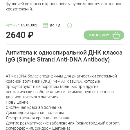
функцией которых в кровеносном русле является остановка
кровотечений.
Артикул:
03.05.002
до 7 д.
2640
₽
В КОРЗИНУ
Антитела к односпиральной ДНК класса
IgG (Single Strand Anti-DNA Antibody)
АТ к dsDNA более специфичны для диагностики системной
красной волчанки (СКВ), чем АТ к ssDNA, которые
присутствуют в сыворотках больных при других
ревматических заболеваниях и не имеют существенного
диагностического значения.
Повышение:
Системная красная волчанка
Дискоидная красная волчанка
Лекарственная красная волчанка
Другие ревматические заболевания (ревматоидный артрит,
склеродермия, синдром Шегрена)