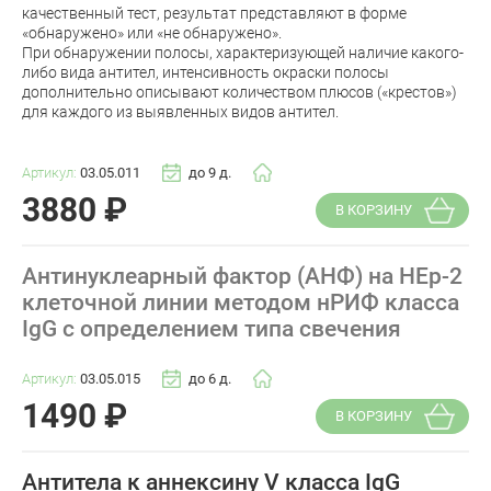
качественный тест, результат представляют в форме
«обнаружено» или «не обнаружено».
При обнаружении полосы, характеризующей наличие какого-
либо вида антител, интенсивность окраски полосы
дополнительно описывают количеством плюсов («крестов»)
для каждого из выявленных видов антител.
Артикул:
03.05.011
до 9 д.
3880
₽
В КОРЗИНУ
Антинуклеарный фактор (АНФ) на HEp-2
клеточной линии методом нРИФ класса
IgG с определением типа свечения
Артикул:
03.05.015
до 6 д.
1490
₽
В КОРЗИНУ
Антитела к аннексину V класса IgG