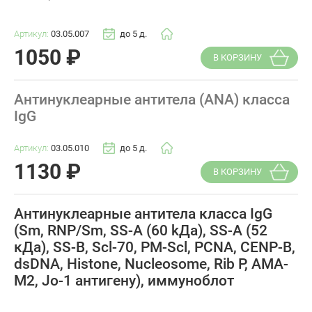
Артикул:
03.05.007
до 5 д.
1050
₽
В КОРЗИНУ
Антинуклеарные антитела (ANA) класса
IgG
Артикул:
03.05.010
до 5 д.
1130
₽
В КОРЗИНУ
Антинуклеарные антитела класса IgG
(Sm, RNP/Sm, SS-A (60 kДа), SS-A (52
кДа), SS-B, Scl-70, PM-Scl, PCNA, CENР-B,
dsDNA, Histone, Nucleosome, Rib P, AMA-
M2, Jo-1 антигену), иммуноблот