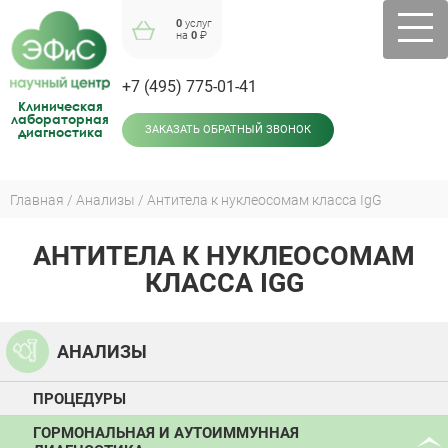
Jump
0
услуг
to
на
0
₽
navigation
+7 (495) 775-01-41
Клиническая
лабораторная
диагностика
ЗАКАЗАТЬ ОБРАТНЫЙ ЗВОНОК
Главная
Анализы
Антитела к нуклеосомам класса IgG
Вы
здесь
АНТИТЕЛА К НУКЛЕОСОМАМ
Back
to
КЛАССА IGG
top
АНАЛИЗЫ
ПРОЦЕДУРЫ
ГОРМОНАЛЬНАЯ И АУТОИММУННАЯ