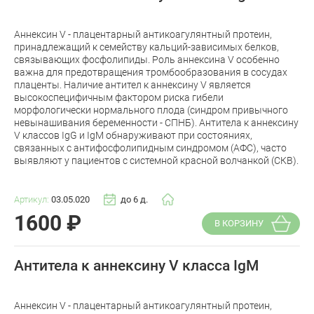
Аннексин V - плацентарный антикоагулянтный протеин,
принадлежащий к семейству кальций-зависимых белков,
связывающих фосфолипиды. Роль аннексина V особенно
важна для предотвращения тромбообразования в сосудах
плаценты. Наличие антител к аннексину V является
высокоспецифичным фактором риска гибели
морфологически нормального плода (синдром привычного
невынашивания беременности - СПНБ). Антитела к аннексину
V классов IgG и IgM обнаруживают при состояниях,
связанных с антифосфолипидным синдромом (АФС), часто
выявляют у пациентов с системной красной волчанкой (СКВ).
Артикул:
03.05.020
до 6 д.
1600
₽
В КОРЗИНУ
Антитела к аннексину V класса IgM
Аннексин V - плацентарный антикоагулянтный протеин,