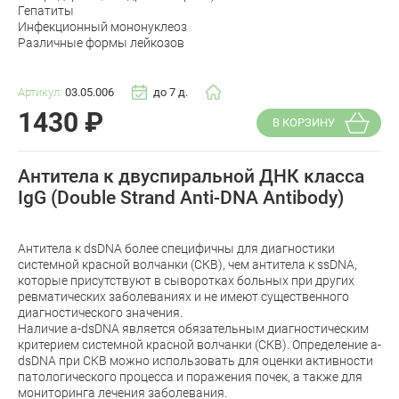
Гепатиты
Инфекционный мононуклеоз
Различные формы лейкозов
Артикул:
03.05.006
до 7 д.
1430
₽
В КОРЗИНУ
Антитела к двуспиральной ДНК класса
IgG (Double Strand Anti-DNA Antibody)
Антитела к dsDNA более специфичны для диагностики
системной красной волчанки (СКВ), чем антитела к ssDNA,
которые присутствуют в сыворотках больных при других
ревматических заболеваниях и не имеют существенного
диагностического значения.
Наличие a-dsDNA является обязательным диагностическим
критерием системной красной волчанки (СКВ). Определение a-
dsDNA при СКВ можно использовать для оценки активности
патологического процесса и поражения почек, а также для
мониторинга лечения заболевания.