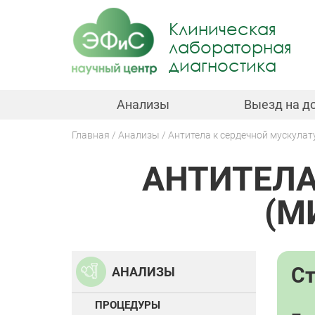
Jump
to
Клиническая
navigation
лабораторная
диагностика
Анализы
Выезд на д
Главная
Анализы
Антитела к сердечной мускулат
Вы
АНТИТЕЛА
здесь
Back
to
top
(М
С
АНАЛИЗЫ
ПРОЦЕДУРЫ