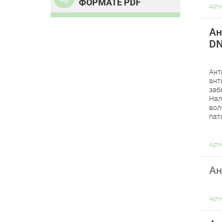
ФОРМАТЕ PDF
Арт
Ан
DN
Ант
ант
заб
Нал
вол
пат
Арт
Ан
Арт