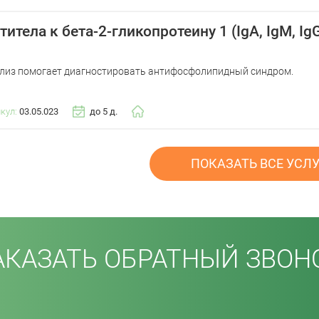
титела к бета-2-гликопротеину 1 (IgA, IgM, Ig
лиз помогает диагностировать антифосфолипидный синдром.
икул:
03.05.023
до 5 д.
ПОКАЗАТЬ ВСЕ УСЛ
АКАЗАТЬ ОБРАТНЫЙ ЗВОН