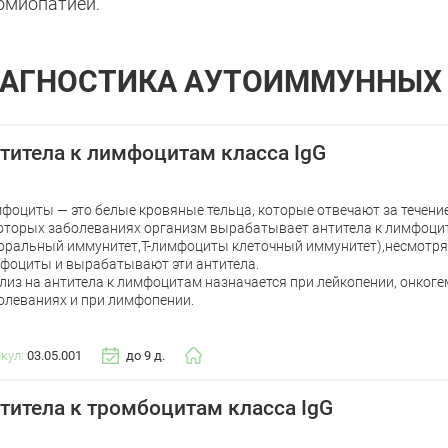
омиопатией.
АГНОСТИКА АУТОИММУННЫХ
титела к лимфоцитам класса IgG
фоциты — это белые кровяные тельца, которые отвечают за течени
оторых заболеваниях организм вырабатывает антитела к лимфоци
оральный иммунитет,Т-лимфоциты клеточный иммунитет),несмотря 
фоциты и вырабатывают эти антитела.
лиз на антитела к лимфоцитам назначается при лейкопении, онког
олеваниях и при лимфопении.
икул:
03.05.001
до 9 д.
титела к тромбоцитам класса IgG