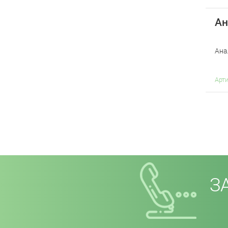
Ан
Ана
Арт
З