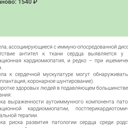
ново: 1540 ₽
ела, ассоциирующиеся с иммуно-опосредованной дис
тствие антител к ткани сердца выявляется у
ационная кардиомиопатия, и редко – при ишемичес
.
ела к сердечной мускулатуре могут обнаруживат
сплантация, коронарное шунтирование).
оротке здоровых людей в подавляющем большинстве с
ания:
нка выраженности аутоиммунного компонента патол
тационной кардиомиопатии, постперикардиото
альной терапии.
нка риска развития патологии сердца среди род