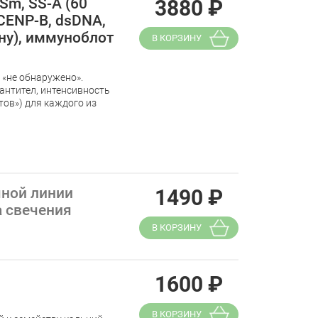
Sm, SS-A (60
3880
₽
, CENР-B, dsDNA,
ену), иммуноблот
В КОРЗИНУ
 «не обнаружено».
антител, интенсивность
ов») для каждого из
чной линии
1490
₽
а свечения
В КОРЗИНУ
1600
₽
В КОРЗИНУ