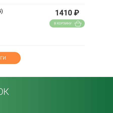
G)
1410
₽
В КОРЗИНУ
УГИ
ОК