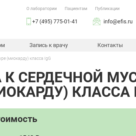
О лаборатории
Пациентам
Публикации
+7 (495) 775-01-41
info@efis.ru
ом
Запись к врачу
Контакты
уре (миокарду) класса IgG
 К СЕРДЕЧНОЙ МУ
ИОКАРДУ) КЛАССА 
тоимость