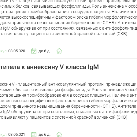
ексин V - плацентарный антикоагулянтный протеин, принадлежащий
исимых белков, связывающих фосфолипиды. Роль аннексина V осо
дотвращения тромбообразования в сосудах плаценты. Наличие анти
яется высокоспецифичным фактором риска гибели морфологически
ндром привычного невынашивания беременности - СПНБ). Антитела 
 и IgM обнаруживают при состояниях, связанных с антифосфолипи
то выявляют у пациентов с системной красной волчанкой (СКВ).
икул:
03.05.020
до 6 д.
титела к аннексину V класса IgM
ексин V - плацентарный антикоагулянтный протеин, принадлежащий
исимых белков, связывающих фосфолипиды. Роль аннексина V осо
дотвращения тромбообразования в сосудах плаценты. Наличие анти
яется высокоспецифичным фактором риска гибели морфологически
ндром привычного невынашивания беременности - СПНБ). Антитела 
 и IgM обнаруживают при состояниях, связанных с антифосфолипи
то выявляют у пациентов с системной красной волчанкой (СКВ)
икул:
03.05.021
до 6 д.