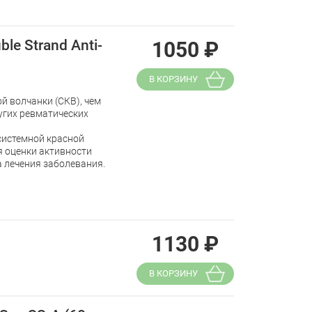
le Strand Anti-
1050
₽
В КОРЗИНУ
й волчанки (СКВ), чем
угих ревматических
системной красной
я оценки активности
а лечения заболевания.
1130
₽
В КОРЗИНУ