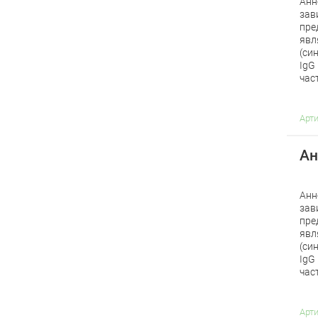
Анн
зав
пре
явл
(си
IgG
час
Арт
Ан
Анн
зав
пре
явл
(си
IgG
час
Арт