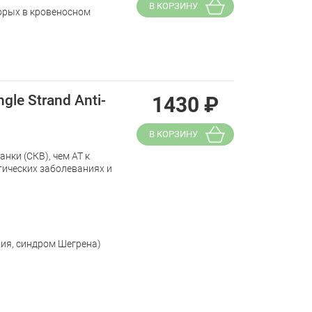
В КОРЗИНУ
орых в кровеносном
le Strand Anti-
1430
₽
В КОРЗИНУ
нки (СКВ), чем АТ к
тических заболеваниях и
ия, синдром Шегрена)