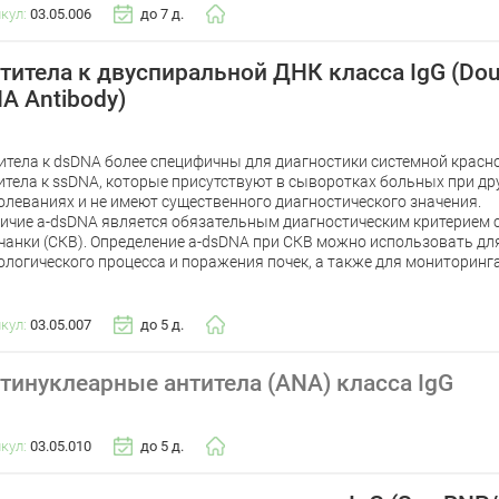
икул:
03.05.006
до 7 д.
титела к двуспиральной ДНК класса IgG (Doub
A Antibody)
итела к dsDNA более специфичны для диагностики системной красно
итела к ssDNA, которые присутствуют в сыворотках больных при др
олеваниях и не имеют существенного диагностического значения.
ичие a-dsDNA является обязательным диагностическим критерием 
чанки (СКВ). Определение a-dsDNA при СКВ можно использовать дл
ологического процесса и поражения почек, а также для мониторинг
икул:
03.05.007
до 5 д.
тинуклеарные антитела (ANA) класса IgG
икул:
03.05.010
до 5 д.