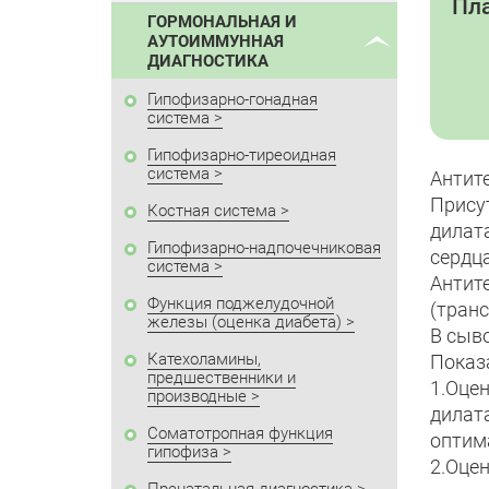
Пла
ГОРМОНАЛЬНАЯ И
АУТОИММУННАЯ
ДИАГНОСТИКА
Гипофизарно-гонадная
система
Гипофизарно-тиреоидная
система
Антит
Прису
Костная система
дилат
Гипофизарно-надпочечниковая
сердца
система
Антит
Функция поджелудочной
(тран
железы (оценка диабета)
В сыв
Катехоламины,
Показ
предшественники и
1.Оце
производные
дила
Соматотропная функция
оптим
гипофиза
2.Оце