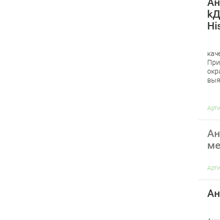
Ан
kД
Hi
кач
При
окр
выя
Арт
Ан
ме
Арт
Ан