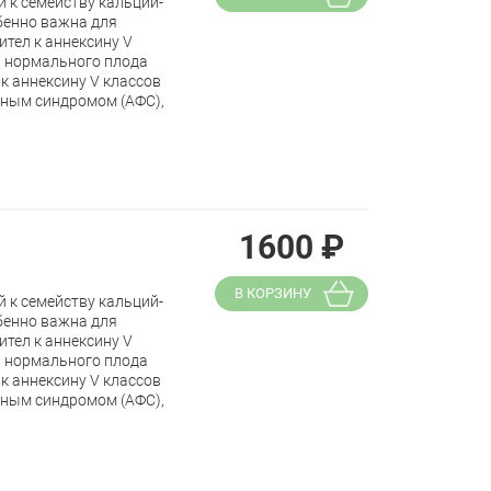
 к семейству кальций-
бенно важна для
тел к аннексину V
 нормального плода
к аннексину V классов
дным синдромом (АФС),
1600
₽
В КОРЗИНУ
 к семейству кальций-
бенно важна для
тел к аннексину V
 нормального плода
к аннексину V классов
дным синдромом (АФС),