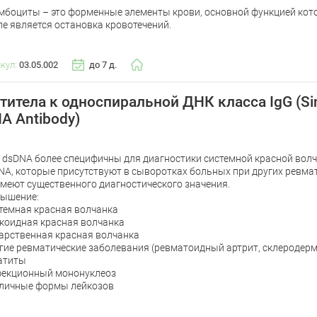
мбоциты – это форменные элементы крови, основной функцией кот
ле является остановка кровотечений.
икул:
03.05.002
до 7 д.
титела к односпиральной ДНК класса IgG (Sing
A Antibody)
к dsDNA более специфичны для диагностики системной красной волча
NA, которые присутствуют в сыворотках больных при других ревма
имеют существенного диагностического значения.
ышение:
темная красная волчанка
коидная красная волчанка
арственная красная волчанка
гие ревматические заболевания (ревматоидный артрит, склеродерм
атиты
екционный мононуклеоз
личные формы лейкозов