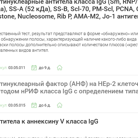
тинуклеарные антитела класса IgG (Sm, RNP/
а), SS-A (52 кДа), SS-B, Scl-70, PM-Scl, PCNA
stone, Nucleosome, Rib P, AMA-M2, Jo-1 антиг
ественный тест, результат представляют в форме «обнаружено» или
 обнаружении полосы, характеризующей наличие какого-либо вида 
аски полосы дополнительно описывают количеством плюсов («крест
вленных видов антител.
икул:
03.05.011
до 9 д.
тинуклеарный фактор (АНФ) на HEp-2 клето
тодом нРИФ класса IgG с определением тип
икул:
03.05.015
до 6 д.
титела к аннексину V класса IgG