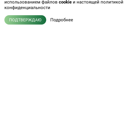
использованием файлов
cookie
и настоящей политикой
конфиденциальности
Подробнее
ПОДТВЕРЖДАЮ
+7 (495) 775-01-41
info@efis.ru
Клиническая лабораторная
диагностика, терапия,
Л041-01137-77/00368992
эндокринология
от 05 ноября 2015 г.
Кабинет врача
Новости
Кабинет партнера
Публикации
Пациентам
Вакансии