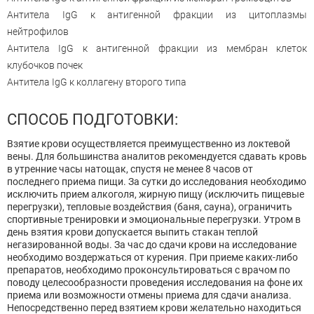
Антитела IgG к антигенной фракции из цитоплазмы
нейтрофилов
Антитела IgG к антигенной фракции из мембран клеток
клубочков почек
Антитела IgG к коллагену второго типа
СПОСОБ ПОДГОТОВКИ:
Взятие крови осуществляется преимущественно из локтевой
вены. Для большинства аналитов рекомендуется сдавать кровь
в утренние часы натощак, спустя не менее 8 часов от
последнего приема пищи. За сутки до исследования необходимо
исключить прием алкоголя, жирную пищу (исключить пищевые
перегрузки), тепловые воздействия (баня, сауна), ограничить
спортивные тренировки и эмоциональные перегрузки. Утром в
день взятия крови допускается выпить стакан теплой
негазированной воды. За час до сдачи крови на исследование
необходимо воздержаться от курения. При приеме каких-либо
препаратов, необходимо проконсультироваться с врачом по
поводу целесообразности проведения исследования на фоне их
приема или возможности отмены приема для сдачи анализа.
Непосредственно перед взятием крови желательно находиться