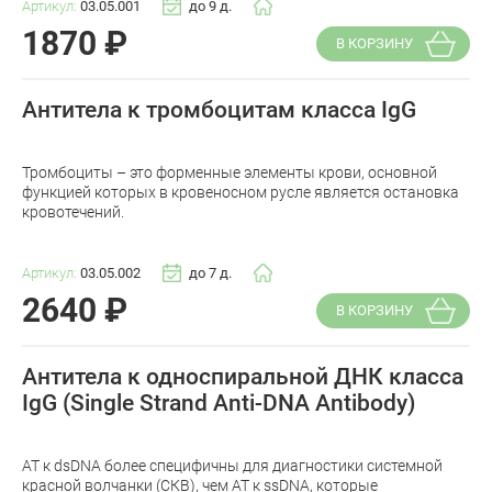
Артикул:
03.05.001
до 9 д.
1870
₽
В КОРЗИНУ
Антитела к тромбоцитам класса IgG
Тромбоциты – это форменные элементы крови, основной
функцией которых в кровеносном русле является остановка
кровотечений.
Артикул:
03.05.002
до 7 д.
2640
₽
В КОРЗИНУ
Антитела к односпиральной ДНК класса
IgG (Single Strand Anti-DNA Antibody)
АТ к dsDNA более специфичны для диагностики системной
красной волчанки (СКВ), чем АТ к ssDNA, которые