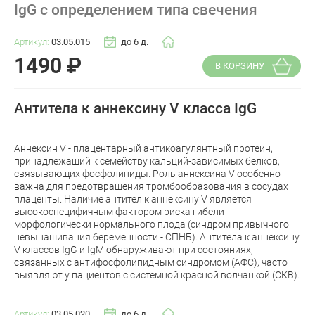
IgG с определением типа свечения
Артикул:
03.05.015
до 6 д.
1490
₽
В КОРЗИНУ
Антитела к аннексину V класса IgG
Аннексин V - плацентарный антикоагулянтный протеин,
принадлежащий к семейству кальций-зависимых белков,
связывающих фосфолипиды. Роль аннексина V особенно
важна для предотвращения тромбообразования в сосудах
плаценты. Наличие антител к аннексину V является
высокоспецифичным фактором риска гибели
морфологически нормального плода (синдром привычного
невынашивания беременности - СПНБ). Антитела к аннексину
V классов IgG и IgM обнаруживают при состояниях,
связанных с антифосфолипидным синдромом (АФС), часто
выявляют у пациентов с системной красной волчанкой (СКВ).
Артикул:
03.05.020
до 6 д.