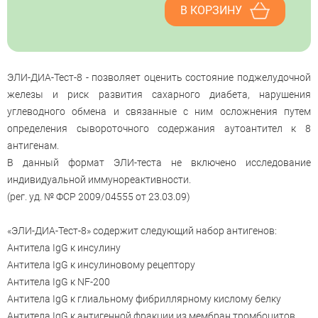
В КОРЗИНУ
ЭЛИ-ДИА-Тест-8 - позволяет оценить состояние поджелудочной
железы и риск развития сахарного диабета, нарушения
углеводного обмена и связанные с ним осложнения путем
определения сывороточного содержания аутоантител к 8
антигенам.
В данный формат ЭЛИ-теста не включено исследование
индивидуальной иммунореактивности.
(рег. уд. № ФСР 2009/04555 от 23.03.09)
«ЭЛИ-ДИА-Тест-8» содержит следующий набор антигенов:
Антитела IgG к инсулину
Антитела IgG к инсулиновому рецептору
Антитела IgG к NF-200
Антитела IgG к глиальному фибриллярному кислому белку
Антитела IgG к антигенной фракции из мембран тромбоцитов