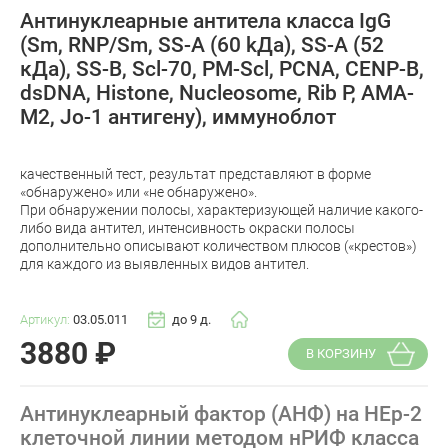
Антинуклеарные антитела класса IgG
(Sm, RNP/Sm, SS-A (60 kДа), SS-A (52
кДа), SS-B, Scl-70, PM-Scl, PCNA, CENР-B,
dsDNA, Histone, Nucleosome, Rib P, AMA-
M2, Jo-1 антигену), иммуноблот
качественный тест, результат представляют в форме
«обнаружено» или «не обнаружено».
При обнаружении полосы, характеризующей наличие какого-
либо вида антител, интенсивность окраски полосы
дополнительно описывают количеством плюсов («крестов»)
для каждого из выявленных видов антител.
Артикул:
03.05.011
до 9 д.
3880
₽
В КОРЗИНУ
Антинуклеарный фактор (АНФ) на HEp-2
клеточной линии методом нРИФ класса