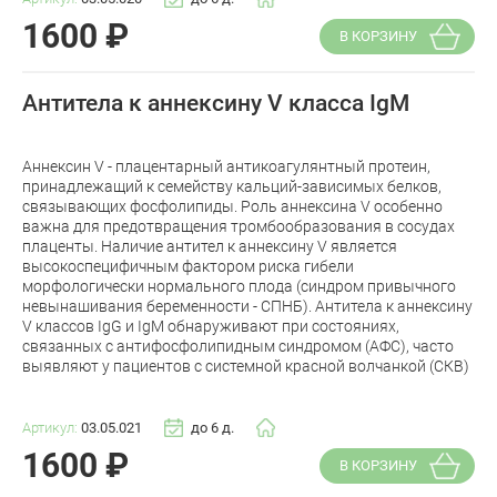
1600
₽
В КОРЗИНУ
Антитела к аннексину V класса IgM
Аннексин V - плацентарный антикоагулянтный протеин,
принадлежащий к семейству кальций-зависимых белков,
связывающих фосфолипиды. Роль аннексина V особенно
важна для предотвращения тромбообразования в сосудах
плаценты. Наличие антител к аннексину V является
высокоспецифичным фактором риска гибели
морфологически нормального плода (синдром привычного
невынашивания беременности - СПНБ). Антитела к аннексину
V классов IgG и IgM обнаруживают при состояниях,
связанных с антифосфолипидным синдромом (АФС), часто
выявляют у пациентов с системной красной волчанкой (СКВ)
Артикул:
03.05.021
до 6 д.
1600
₽
В КОРЗИНУ