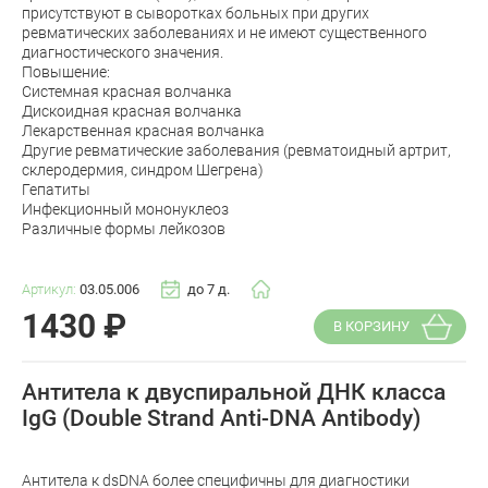
присутствуют в сыворотках больных при других
ревматических заболеваниях и не имеют существенного
диагностического значения.
Повышение:
Системная красная волчанка
Дискоидная красная волчанка
Лекарственная красная волчанка
Другие ревматические заболевания (ревматоидный артрит,
склеродермия, синдром Шегрена)
Гепатиты
Инфекционный мононуклеоз
Различные формы лейкозов
Артикул:
03.05.006
до 7 д.
1430
₽
В КОРЗИНУ
Антитела к двуспиральной ДНК класса
IgG (Double Strand Anti-DNA Antibody)
Антитела к dsDNA более специфичны для диагностики