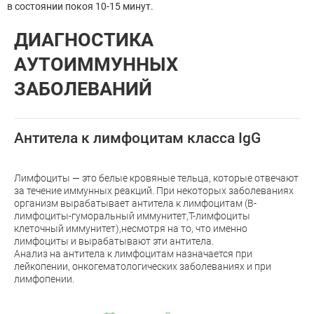
в состоянии покоя 10-15 минут.
ДИАГНОСТИКА
АУТОИММУННЫХ
ЗАБОЛЕВАНИЙ
Антитела к лимфоцитам класса IgG
Лимфоциты — это белые кровяные тельца, которые отвечают
за течение иммунных реакций. При некоторых заболеваниях
организм вырабатывает антитела к лимфоцитам (В-
лимфоциты-гуморальный иммунитет,Т-лимфоциты
клеточный иммунитет),несмотря на то, что именно
лимфоциты и вырабатывают эти антитела.
Анализ на антитела к лимфоцитам назначается при
лейкопении, онкогематологических заболеваниях и при
лимфопении.