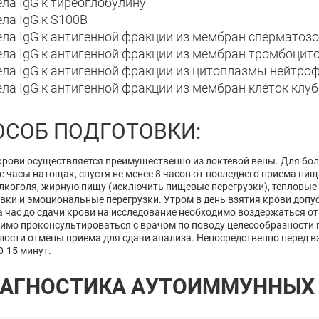
ла IgG к тиреоглобулину
ла IgG к S100B
ела IgG к антигенной фракции из мембран сперматоз
ела IgG к антигенной фракции из мембран тромбоцит
ела IgG к антигенной фракции из цитоплазмы нейтро
ла IgG к антигенной фракции из мембран клеток клу
ОСОБ ПОДГОТОВКИ:
крови осуществляется преимущественно из локтевой вены. Для бо
е часы натощак, спустя не менее 8 часов от последнего приема пи
лкоголя, жирную пищу (исключить пищевые перегрузки), тепловые 
вки и эмоциональные перегрузки. Утром в день взятия крови допу
а час до сдачи крови на исследование необходимо воздержаться от
имо проконсультироваться с врачом по поводу целесообразности 
ости отмены приема для сдачи анализа. Непосредственно перед в
0-15 минут.
АГНОСТИКА АУТОИММУННЫХ