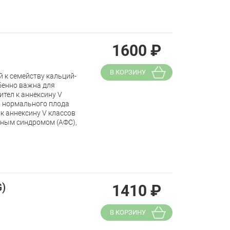
1600
₽
В КОРЗИНУ
 к семейству кальций-
бенно важна для
тел к аннексину V
 нормального плода
к аннексину V классов
дным синдромом (АФС),
G)
1410
₽
В КОРЗИНУ