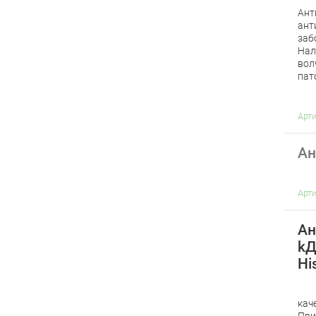
Ант
ант
заб
Нал
вол
пат
Арт
Ан
Арт
Ан
kД
Hi
кач