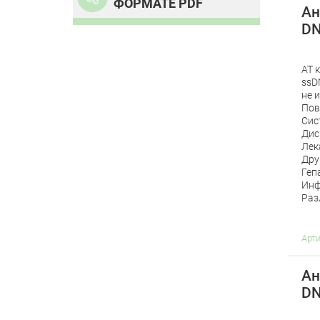
ФОРМАТЕ PDF
Ан
DN
АТ 
ssD
не 
Пов
Сис
Дис
Лек
Дру
Геп
Инф
Раз
Арт
Ан
DN