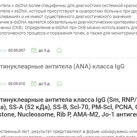
итела к dsDNA более специфичны для диагностики системной красно
итела к ssDNA, которые присутствуют в сыворотках больных при др
олеваниях и не имеют существенного диагностического значения.
ичие a-dsDNA является обязательным диагностическим критерием 
чанки (СКВ). Определение a-dsDNA при СКВ можно использовать дл
ологического процесса и поражения почек, а также для мониторинг
икул:
03.05.007
до 5 д.
тинуклеарные антитела (ANA) класса IgG
икул:
03.05.010
до 5 д.
тинуклеарные антитела класса IgG (Sm, RNP/
а), SS-A (52 кДа), SS-B, Scl-70, PM-Scl, PCNA
stone, Nucleosome, Rib P, AMA-M2, Jo-1 антиг
ественный тест, результат представляют в форме «обнаружено» или