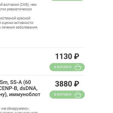
й волчанки (СКВ), чем
угих ревматических
системной красной
я оценки активности
а лечения заболевания.
1130
₽
В КОРЗИНУ
Sm, SS-A (60
3880
₽
, CENР-B, dsDNA,
ену), иммуноблот
В КОРЗИНУ
 «не обнаружено».