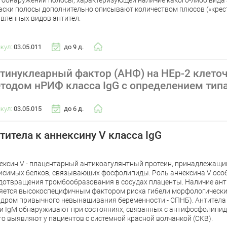
 обнаружении полосы, характеризующей наличие какого-либо вида 
аски полосы дополнительно описывают количеством плюсов («крест
вленных видов антител.
икул:
03.05.011
до 9 д.
тинуклеарный фактор (АНФ) на HEp-2 клето
тодом нРИФ класса IgG с определением тип
икул:
03.05.015
до 6 д.
титела к аннексину V класса IgG
ексин V - плацентарный антикоагулянтный протеин, принадлежащий
исимых белков, связывающих фосфолипиды. Роль аннексина V осо
дотвращения тромбообразования в сосудах плаценты. Наличие анти
яется высокоспецифичным фактором риска гибели морфологически
ндром привычного невынашивания беременности - СПНБ). Антитела 
 и IgM обнаруживают при состояниях, связанных с антифосфолипи
то выявляют у пациентов с системной красной волчанкой (СКВ).