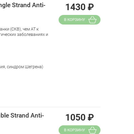
le Strand Anti-
1430
₽
В КОРЗИНУ
нки (СКВ), чем АТ к
тических заболеваниях и
ия, синдром Шегрена)
le Strand Anti-
1050
₽
В КОРЗИНУ