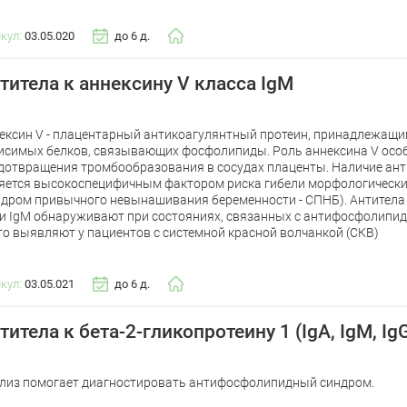
икул:
03.05.020
до 6 д.
титела к аннексину V класса IgM
ексин V - плацентарный антикоагулянтный протеин, принадлежащий
исимых белков, связывающих фосфолипиды. Роль аннексина V осо
дотвращения тромбообразования в сосудах плаценты. Наличие анти
яется высокоспецифичным фактором риска гибели морфологически
ндром привычного невынашивания беременности - СПНБ). Антитела 
 и IgM обнаруживают при состояниях, связанных с антифосфолипи
то выявляют у пациентов с системной красной волчанкой (СКВ)
икул:
03.05.021
до 6 д.
титела к бета-2-гликопротеину 1 (IgA, IgM, Ig
лиз помогает диагностировать антифосфолипидный синдром.