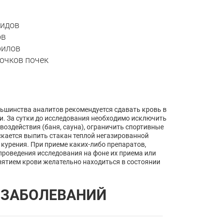
оидов
ов
филов
бочков почек
льшинства аналитов рекомендуется сдавать кровь в
щи. За сутки до исследования необходимо исключить
воздействия (баня, сауна), ограничить спортивные
скается выпить стакан теплой негазированной
 курения. При приеме каких-либо препаратов,
проведения исследования на фоне их приема или
зятием крови желательно находиться в состоянии
 ЗАБОЛЕВАНИЙ