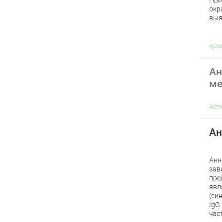
При
окр
выя
Арт
Ан
ме
Арт
Ан
Анн
зав
пре
явл
(си
IgG
час