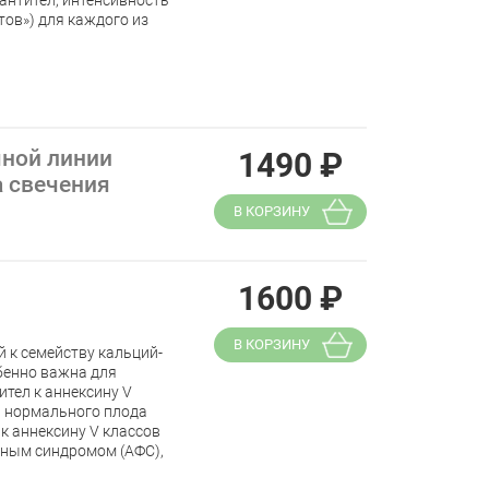
антител, интенсивность
ов») для каждого из
чной линии
1490
₽
а свечения
В КОРЗИНУ
1600
₽
В КОРЗИНУ
 к семейству кальций-
бенно важна для
тел к аннексину V
 нормального плода
к аннексину V классов
дным синдромом (АФС),