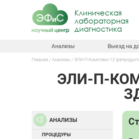
Jump
to
Клиническая
navigation
лабораторная
диагностика
Анализы
Выезд на д
Главная
Анализы
ЭЛИ-П-Комплекс-12 (репродук
Вы
ЭЛИ-П-КО
здесь
Back
to
top
З
С
АНАЛИЗЫ
ПРОЦЕДУРЫ