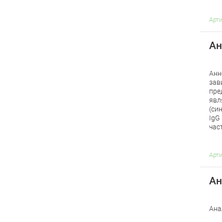
Арт
Ан
Анн
зав
пре
явл
(си
IgG
час
Арт
Ан
Ана