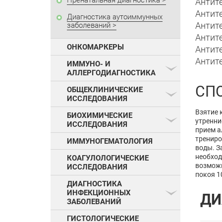
Пренатальная диагностика
Антите
Антите
Диагностика аутоиммунных
Антит
заболеваний
Антит
ОНКОМАРКЕРЫ
Антит
Антите
ИММУНО- И
АЛЛЕРГОДИАГНОСТИКА
СП
ОБЩЕКЛИНИЧЕСКИЕ
ИССЛЕДОВАНИЯ
Взятие 
БИОХИМИЧЕСКИЕ
утренни
ИССЛЕДОВАНИЯ
прием а
трениро
ИММУНОГЕМАТОЛОГИЯ
воды. З
необход
КОАГУЛОЛОГИЧЕСКИЕ
возможн
ИССЛЕДОВАНИЯ
покоя 1
ДИАГНОСТИКА
ИНФЕКЦИОННЫХ
ДИ
ЗАБОЛЕВАНИЙ
ГИСТОЛОГИЧЕСКИЕ