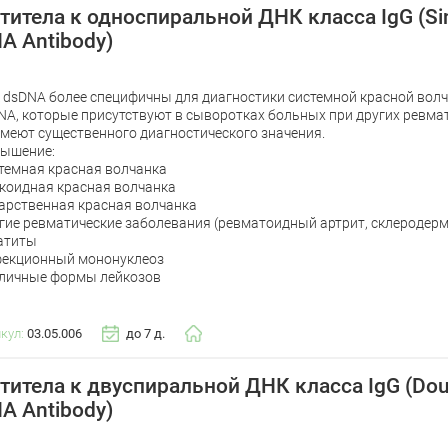
титела к односпиральной ДНК класса IgG (Sing
A Antibody)
к dsDNA более специфичны для диагностики системной красной волча
NA, которые присутствуют в сыворотках больных при других ревма
имеют существенного диагностического значения.
ышение:
темная красная волчанка
коидная красная волчанка
арственная красная волчанка
гие ревматические заболевания (ревматоидный артрит, склеродерм
атиты
екционный мононуклеоз
личные формы лейкозов
икул:
03.05.006
до 7 д.
титела к двуспиральной ДНК класса IgG (Doub
A Antibody)