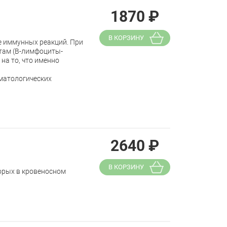
1870
₽
В КОРЗИНУ
е иммунных реакций. При
там (В-лимфоциты-
на то, что именно
ематологических
2640
₽
В КОРЗИНУ
орых в кровеносном