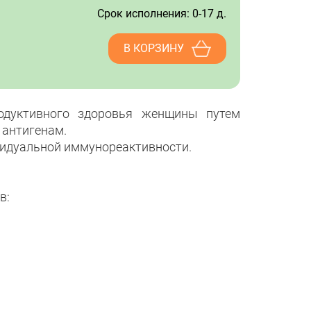
Срок исполнения: 0-17 д.
В КОРЗИНУ
родуктивного здоровья женщины путем
 антигенам.
видуальной иммунореактивности.
в: