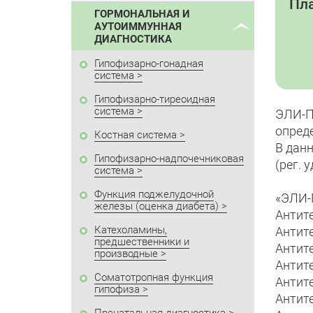
Пла
ГОРМОНАЛЬНАЯ И
АУТОИММУННАЯ
ДИАГНОСТИКА
Гипофизарно-гонадная
система
Гипофизарно-тиреоидная
система
ЭЛИ-П
опред
Костная система
В дан
Гипофизарно-надпочечниковая
(рег. 
система
Функция поджелудочной
«ЭЛИ-
железы (оценка диабета)
Антите
Катехоламины,
Антит
предшественники и
Антите
производные
Антите
Соматотропная функция
Антите
гипофиза
Антите