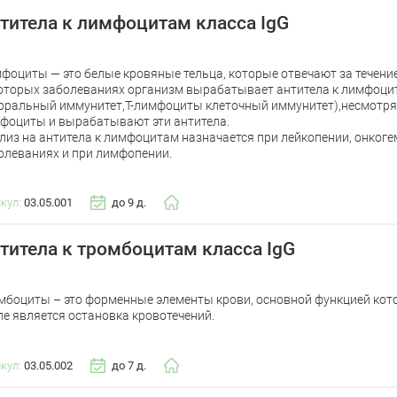
титела к лимфоцитам класса IgG
фоциты — это белые кровяные тельца, которые отвечают за течени
оторых заболеваниях организм вырабатывает антитела к лимфоци
оральный иммунитет,Т-лимфоциты клеточный иммунитет),несмотря 
фоциты и вырабатывают эти антитела.
лиз на антитела к лимфоцитам назначается при лейкопении, онког
олеваниях и при лимфопении.
икул:
03.05.001
до 9 д.
титела к тромбоцитам класса IgG
мбоциты – это форменные элементы крови, основной функцией кот
ле является остановка кровотечений.
икул:
03.05.002
до 7 д.