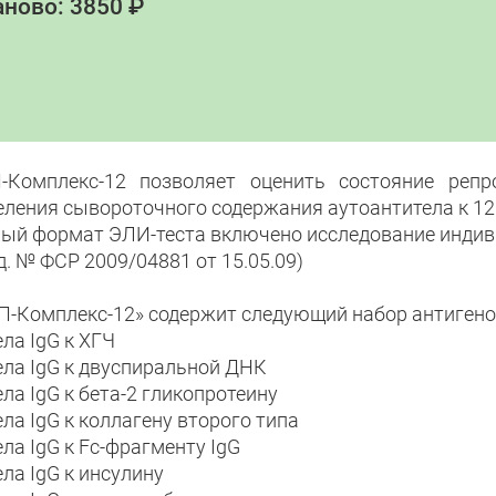
ново: 3850 ₽
-Комплекс-12 позволяет оценить состояние реп
еления сывороточного содержания аутоантитела к 12
ный формат ЭЛИ-теста включено исследование инди
уд. № ФСР 2009/04881 от 15.05.09)
П-Комплекс-12» содержит следующий набор антигено
ла IgG к ХГЧ
ела IgG к двуспиральной ДНК
ла IgG к бета-2 гликопротеину
ла IgG к коллагену второго типа
ла IgG к Fc-фрагменту IgG
ла IgG к инсулину