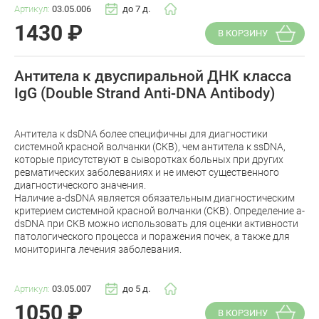
Артикул:
03.05.006
до 7 д.
1430
₽
В КОРЗИНУ
Антитела к двуспиральной ДНК класса
IgG (Double Strand Anti-DNA Antibody)
Антитела к dsDNA более специфичны для диагностики
системной красной волчанки (СКВ), чем антитела к ssDNA,
которые присутствуют в сыворотках больных при других
ревматических заболеваниях и не имеют существенного
диагностического значения.
Наличие a-dsDNA является обязательным диагностическим
критерием системной красной волчанки (СКВ). Определение a-
dsDNA при СКВ можно использовать для оценки активности
патологического процесса и поражения почек, а также для
мониторинга лечения заболевания.
Артикул:
03.05.007
до 5 д.
1050
₽
В КОРЗИНУ