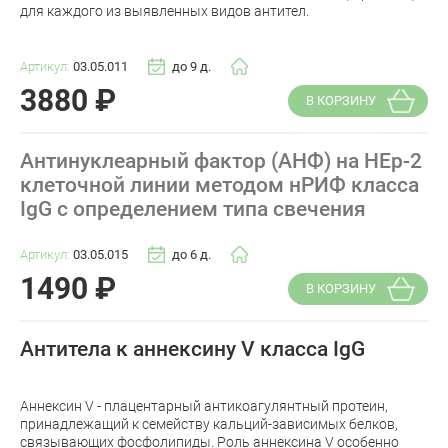
для каждого из выявленных видов антител.
Артикул:
03.05.011
до 9 д.
3880
₽
В КОРЗИНУ
Антинуклеарный фактор (АНФ) на HEp-2
клеточной линии методом нРИФ класса
IgG с определением типа свечения
Артикул:
03.05.015
до 6 д.
1490
₽
В КОРЗИНУ
Антитела к аннексину V класса IgG
Аннексин V - плацентарный антикоагулянтный протеин,
принадлежащий к семейству кальций-зависимых белков,
связывающих фосфолипиды. Роль аннексина V особенно