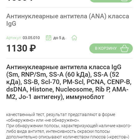
Антинуклеарные антитела (ANA) класса
IgG
Артикул:
03.05.010
до 5 д.
1130
₽
В КОРЗИНУ
Антинуклеарные антитела класса IgG
(Sm, RNP/Sm, SS-A (60 kДа), SS-A (52
кДа), SS-B, Scl-70, PM-Scl, PCNA, CENР-B,
dsDNA, Histone, Nucleosome, Rib P, AMA-
M2, Jo-1 антигену), иммуноблот
качественный тест, результат представляют в форме
«обнаружено» или «не обнаружено».
При обнаружении полосы, характеризующей наличие какого-
либо вида антител, интенсивность окраски полосы
дополнительно описывают количеством плюсов («крестов»)