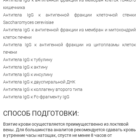
Антитела IgG к антигенной фракции из мембран клеток тонкого
кишечника
Антитела IgG к антигенной фракции клеточной стенки
Sacchаromyces cerevisiae
Антитела IgG к антигенной фракции из мембран и митохондрий
клеток печени
Антитела IgG к антигенной фракции из цитоплазмы клеток
печени
Антитела IgG к тубулину
Антитела IgG к актину
Антитела IgG к инсулину
Антитела IgG к двуспиральной ДНК
Антитела IgG к коллагену второго типа
Антитела IgG к Fc-фрагменту IgG
СПОСОБ ПОДГОТОВКИ:
Взятие крови осуществляется преимущественно из локтевой
вены. Для большинства аналитов рекомендуется сдавать кровь
в утренние часы натощак, спустя не менее 8 часов от