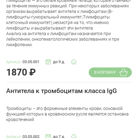
Лимфоциты — это белые кровяные тельца, которые отвечают
за течение иммунных реакций. При некоторых заболеваниях
организм вырабатывает антитела к лимфоцитам (В-
лимфоциты-гуморальный иммунитет,Т-лимфоциты
клеточный иммунитет),несмотря на то, что именно
лимфоциты и вырабатывают эти антитела.
Анализ на антитела к лимфоцитам назначается при
лейкопении, онкогематологических заболеваниях и при
лимфопении.
Артикул:
03.05.001
до 9 д.
1870
₽
В КОРЗИНУ
Антитела к тромбоцитам класса IgG
Тромбоциты – это форменные элементы крови, основной
функцией которых в кровеносном русле является остановка
кровотечений.
Артикул:
03.05.002
до 7 д.