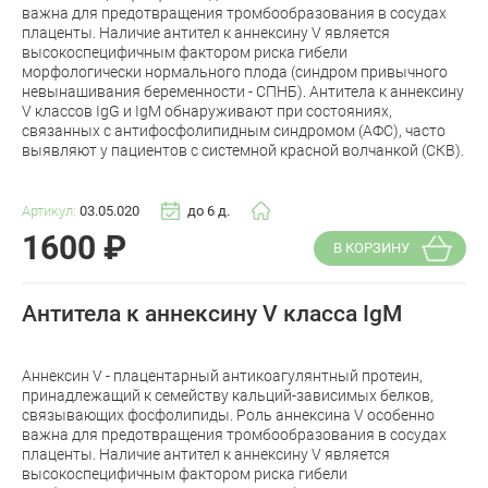
важна для предотвращения тромбообразования в сосудах
плаценты. Наличие антител к аннексину V является
высокоспецифичным фактором риска гибели
морфологически нормального плода (синдром привычного
невынашивания беременности - СПНБ). Антитела к аннексину
V классов IgG и IgM обнаруживают при состояниях,
связанных с антифосфолипидным синдромом (АФС), часто
выявляют у пациентов с системной красной волчанкой (СКВ).
Артикул:
03.05.020
до 6 д.
1600
₽
В КОРЗИНУ
Антитела к аннексину V класса IgM
Аннексин V - плацентарный антикоагулянтный протеин,
принадлежащий к семейству кальций-зависимых белков,
связывающих фосфолипиды. Роль аннексина V особенно
важна для предотвращения тромбообразования в сосудах
плаценты. Наличие антител к аннексину V является
высокоспецифичным фактором риска гибели