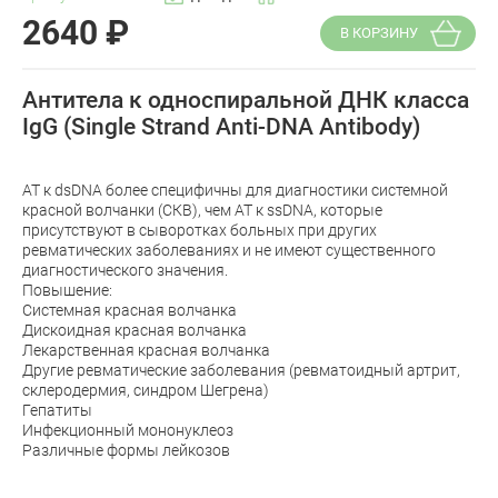
2640
₽
В КОРЗИНУ
Антитела к односпиральной ДНК класса
IgG (Single Strand Anti-DNA Antibody)
АТ к dsDNA более специфичны для диагностики системной
красной волчанки (СКВ), чем АТ к ssDNA, которые
присутствуют в сыворотках больных при других
ревматических заболеваниях и не имеют существенного
диагностического значения.
Повышение:
Системная красная волчанка
Дискоидная красная волчанка
Лекарственная красная волчанка
Другие ревматические заболевания (ревматоидный артрит,
склеродермия, синдром Шегрена)
Гепатиты
Инфекционный мононуклеоз
Различные формы лейкозов