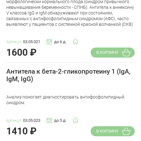
морфологически нормального плода (синдром привычного
невынашивания беременности - СПНБ). Антитела к аннексину
V классов IgG и IgM обнаруживают при состояниях,
связанных с антифосфолипидным синдромом (АФС), часто
выявляют у пациентов с системной красной волчанкой (СКВ)
Артикул:
03.05.021
до 6 д.
1600
₽
В КОРЗИНУ
Антитела к бета-2-гликопротеину 1 (IgA,
IgM, IgG)
Анализ помогает диагностировать антифосфолипидный
синдром.
Артикул:
03.05.023
до 5 д.
1410
₽
В КОРЗИНУ