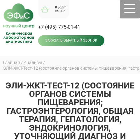
Jump
0
услуг
to
на
0
₽
navigation
+7 (495) 775-01-41
Клиническая
лабораторная
диагностика
ЗАКАЗАТЬ ОБРАТНЫЙ ЗВОНОК
Главная
Анализы
Вы
здесь
ЭЛИ-ЖКТ-ТЕСТ-12 (СОСТОЯНИЕ
Back
to
ОРГАНОВ СИСТЕМЫ
top
ПИЩЕВАРЕНИЯ;
ГАСТРОЭНТЕРОЛОГИЯ, ОБЩАЯ
ТЕРАПИЯ, ГЕПАТОЛОГИЯ,
ЭНДОКРИНОЛОГИЯ,
УТОЧНЯЮЩИЙ ДИАГНОЗ И