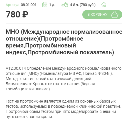
Артикул:
08.01.001
1 д.
4-8 ч. (780 руб.)
780
₽
В КОРЗИНУ
МНО (Международное нормализованное
отношение)(Протромбиное
время,Протромбиновый
индекс,Протромбиновый показатель)
A12.30.014 Определение международного нормализованного
отношения (МНО) (Номенклатура МЗ РФ, Приказ №804н).
Метод: клоттинговый с оптической детекцией.
Биоматериал: Кровь с цитратом натрия(бедная
тромбоцитами плазма).
Тест на протромбин является одним из основных базовых
тестов, используемых в повседневной клинической практике.
Протромбиновым тестом принято моделировать внешний
путь свертывания крови.