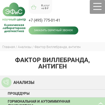
Jump
0
услуг
to
на
0
₽
navigation
+7 (495) 775-01-41
Клиническая
лабораторная
диагностика
ЗАКАЗАТЬ ОБРАТНЫЙ ЗВОНОК
Главная
Анализы
Фактор Виллебранда, антиген
Вы
здесь
ФАКТОР ВИЛЛЕБРАНДА,
Back
to
АНТИГЕН
top
АНАЛИЗЫ
ПРОЦЕДУРЫ
ГОРМОНАЛЬНАЯ И АУТОИММУННАЯ