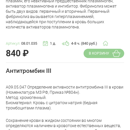
плазмин, его неактивный предшественник плазминоген,
активатор плазминогена и ингибитор. Фибринолиз может
быть двух видов: первичный и вторичный. Первичный
фибринолиз вызывается гиперплазминемией,
наблюдающейся при поступлении в кровь больших
количеств активаторов плазминогена.
Артикул:
08.01.035
1 д.
4-8 ч. (840 руб.)
840
₽
В КОРЗИНУ
Антитромбин III
A09.05.047 Определение активности антитромбина III в крови
(Номенклатура МЗ РФ, Приказ №804н).
Метод: хромогенный.
Биоматериал: Кровь с цитратом натрия (бедная
тромбоцитами плазма).
Сохранение крови в жидком состоянии во многом
определяются наличием в кровотоке естественных веществ,