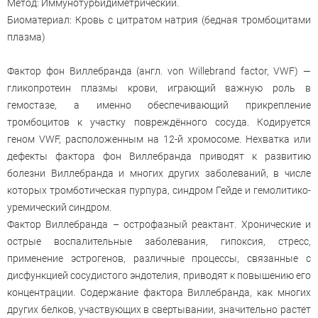
Метод: Иммунотурбидиметрический.
Биоматериал: Кровь с цитратом натрия (бедная тромбоцитами
плазма)
Фактор фон Виллебранда (англ. von Willebrand factor, VWF) —
гликопротеин плазмы крови, играющий важную роль в
гемостазе, а именно обеспечивающий прикрепление
тромбоцитов к участку повреждённого сосуда. Кодируется
геном VWF, расположенным на 12-й хромосоме. Нехватка или
дефекты фактора фон Виллебранда приводят к развитию
болезни Виллебранда и многих других заболеваний, в числе
которых тромботическая пурпура, синдром Гейде и гемолитико-
уремический синдром.
Фактор Виллебранда – острофазный реактант. Хронические и
острые воспалительные заболевания, гипоксия, стресс,
применение эстрогенов, различные процессы, связанные с
дисфункцией сосудистого эндотелия, приводят к повышению его
концентрации. Содержание фактора Виллебранда, как многих
других белков, участвующих в свертывании, значительно растет