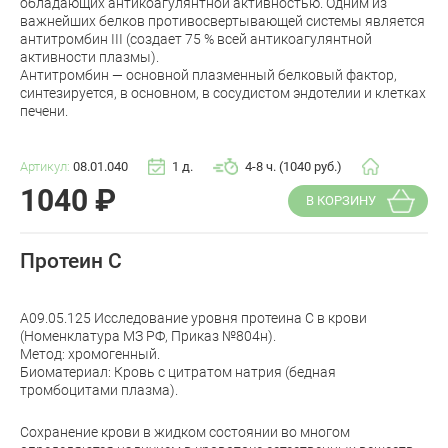
обладающих антикоагулянтной активностью. Одним из
важнейших белков противосвертывающей системы является
антитромбин III (создает 75 % всей антикоагулянтной
активности плазмы).
Антитромбин — основной плазменный белковый фактор,
синтезируется, в основном, в сосудистом эндотелии и клетках
печени.
Артикул:
08.01.040
1 д.
4-8 ч. (1040 руб.)
1040
₽
В КОРЗИНУ
Протеин С
A09.05.125 Исследование уровня протеина C в крови
(Номенклатура МЗ РФ, Приказ №804н).
Метод: хромогенный.
Биоматериал: Кровь с цитратом натрия (бедная
тромбоцитами плазма).
Сохранение крови в жидком состоянии во многом