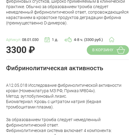
фибриновых сгустков, широко применяемым в клинической
практике. Обычно за образованием тромба следует
немедленный фибринолитический ответ, сопровождающийся
нарастанием в кровотоке продуктов деградации фибрина
(преимущественно D-димеров).
Артикул:
08.01.030
1 д.
4-8 ч. (3300 руб.)
3300
₽
В КОРЗИНУ
Фибринолитическая активность
A12.05.018 Исследование фибринолитической активности
крови (Номенклатура МЗ РФ, Приказ №804н).
Метод: эуглобулиновый лизис.
Биоматериал: Кровь с цитратом натрия (бедная
тромбоцитами плазма).
За образованием тромба следует немедленный
фибринолитический ответ.
Фибринолитическая система включает 4 компонента: