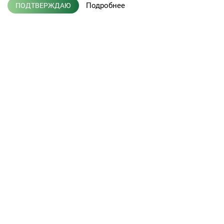
Подробнее
ПОДТВЕРЖДАЮ
+7 (495) 775-01-41
info@efis.ru
Клиническая лабораторная
диагностика, терапия,
Л041-01137-77/00368992
эндокринология
от 05 ноября 2015 г.
Кабинет врача
Новости
Кабинет партнера
Публикации
Пациентам
Вакансии
Услуги лаборатории
Контакты
Прием врачей
Наше оборудование