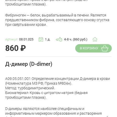
тромбоцитами плазма).
Фибриноген — белок, вырабатываемый в печени. Является
предшественником фибрина, составляющего основу сгустка
при свёртывании крови.
Артикул:
08.01.025
1 д.
4-8 ч. (860 руб.)
860
₽
В КОРЗИНУ
Д-димер (D-dimer)
A09.05.051.001 Определение концентрации Д-димера в крови
(Номенклатура МЗ РФ, Приказ №804н).
Метод: турбодимитрический.
Биоматериал: Кровь с цитратом натрия (бедная
тромбоцитами плазма).
D-димеры являются наиболее специфичным и
информативным маркером образования и растворения