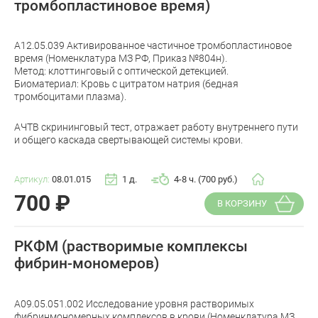
тромбопластиновое время)
A12.05.039 Активированное частичное тромбопластиновое
время (Номенклатура МЗ РФ, Приказ №804н).
Метод: клоттинговый с оптической детекцией.
Биоматериал: Кровь с цитратом натрия (бедная
тромбоцитами плазма).
АЧТВ скрининговый тест, отражает работу внутреннего пути
и общего каскада свертывающей системы крови.
Артикул:
08.01.015
1 д.
4-8 ч. (700 руб.)
700
₽
В КОРЗИНУ
РКФМ (растворимые комплексы
фибрин-мономеров)
A09.05.051.002 Исследование уровня растворимых
фибринмономерных комплексов в крови (Номенклатура МЗ