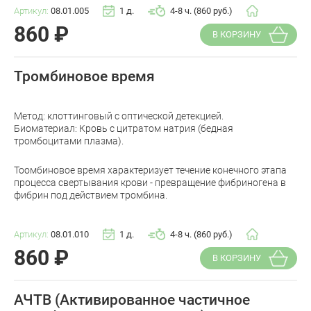
Артикул:
08.01.005
1 д.
4-8 ч. (860 руб.)
860
₽
В КОРЗИНУ
Тромбиновое время
Метод: клоттинговый с оптической детекцией.
Биоматериал: Кровь с цитратом натрия (бедная
тромбоцитами плазма).
Тоомбиновое время характеризует течение конечного этапа
процесса свертывания крови - превращение фибриногена в
фибрин под действием тромбина.
Артикул:
08.01.010
1 д.
4-8 ч. (860 руб.)
860
₽
В КОРЗИНУ
АЧТВ (Активированное частичное