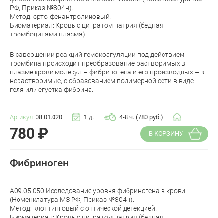
РФ, Приказ №804н).
Метод: орто-фенантролиновый.
Биоматериал: Кровь с цитратом натрия (бедная
тромбоцитами плазма).
В завершении реакций гемокоагуляции под действием
тромбина происходит преобразование растворимых в
плазме крови молекул – фибриногена и его производных – в
нерастворимые, с образованием полимерной сети в виде
геля или сгустка фибрина.
Артикул:
08.01.020
1 д.
4-8 ч. (780 руб.)
780
₽
В КОРЗИНУ
Фибриноген
A09.05.050 Исследование уровня фибриногена в крови
(Номенклатура МЗ РФ, Приказ №804н).
Метод: клоттинговый с оптической детекцией.
Биоматериал: Кровь с цитратом натрия (бедная