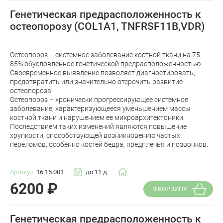
Генетическая предрасположенность к
остеопорозу (COL1A1, TNFRSF11B,VDR)
Остеопороз – системное заболевание костной ткани на 75-
85% обусловленное генетической предрасположенностью.
Своевременное выявление позволяет диагностировать,
предотвратить или значительно отсрочить развитие
остеопороза.
Остеопороз – хронически прогрессирующее системное
заболевание, характеризующееся уменьшением массы
костной ткани и нарушением ее микроархитектоники.
Последствием таких изменений являются повышение
хрупкости, способствующей возникновению частых
переломов, особенно костей бедра, предплечья и позвонков.
Артикул:
16.15.001
до 11 д.
6200
₽
В КОРЗИНУ
Генетическая предрасположенность к