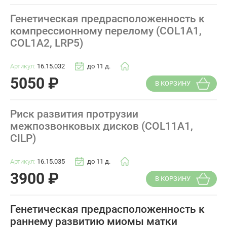
Генетическая предрасположенность к
компрессионному перелому (COL1A1,
COL1A2, LRP5)
Артикул:
16.15.032
до 11 д.
5050
₽
В КОРЗИНУ
Риск развития протрузии
межпозвонковых дисков (COL11A1,
CILP)
Артикул:
16.15.035
до 11 д.
3900
₽
В КОРЗИНУ
Генетическая предрасположенность к
раннему развитию миомы матки