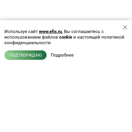
Используя сайт
www.efis.ru
, Вы соглашаетесь с
использованием файлов
cookie
и настоящей политикой
конфиденциальности
Подробнее
ПОДТВЕРЖДАЮ
+7 (495) 775-01-41
info@efis.ru
Клиническая лабораторная
диагностика, терапия,
Л041-01137-77/00368992
эндокринология
от 05 ноября 2015 г.