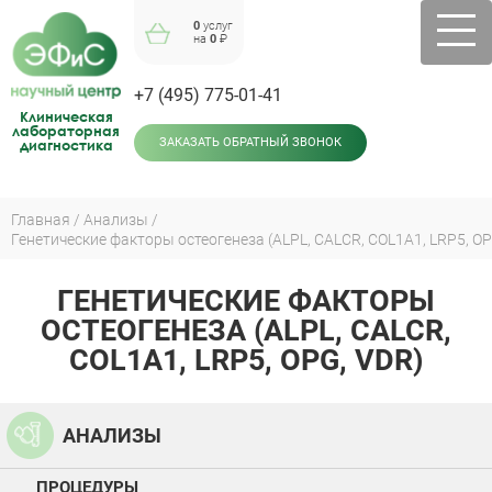
Jump
0
услуг
to
на
0
₽
navigation
+7 (495) 775-01-41
Клиническая
лабораторная
диагностика
ЗАКАЗАТЬ ОБРАТНЫЙ ЗВОНОК
Главная
Анализы
Генетические факторы остеогенеза (ALPL, CALCR, COL1A1, LRP5, OP
Вы
здесь
ГЕНЕТИЧЕСКИЕ ФАКТОРЫ
Back
to
ОСТЕОГЕНЕЗА (ALPL, CALCR,
top
COL1A1, LRP5, OPG, VDR)
АНАЛИЗЫ
ПРОЦЕДУРЫ