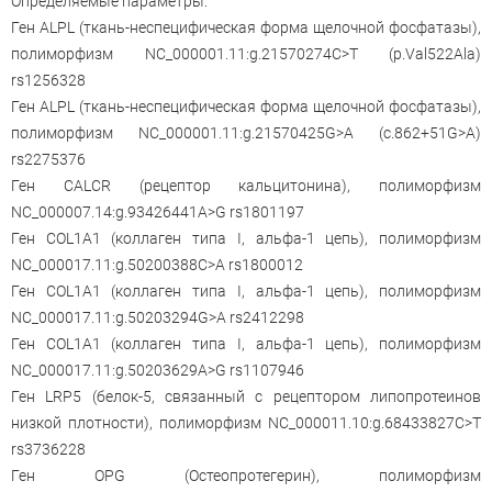
Определяемые параметры:
Ген ALPL (ткань-неспецифическая форма щелочной фосфатазы),
полиморфизм NC_000001.11:g.21570274C>T (p.Val522Ala)
rs1256328
Ген ALPL (ткань-неспецифическая форма щелочной фосфатазы),
полиморфизм NC_000001.11:g.21570425G>A (c.862+51G>A)
rs2275376
Ген CALCR (рецептор кальцитонина), полиморфизм
NC_000007.14:g.93426441A>G rs1801197
Ген COL1A1 (коллаген типа I, альфа-1 цепь), полиморфизм
NC_000017.11:g.50200388C>A rs1800012
Ген COL1A1 (коллаген типа I, альфа-1 цепь), полиморфизм
NC_000017.11:g.50203294G>A rs2412298
Ген COL1A1 (коллаген типа I, альфа-1 цепь), полиморфизм
NC_000017.11:g.50203629A>G rs1107946
Ген LRP5 (белок-5, связанный с рецептором липопротеинов
низкой плотности), полиморфизм NC_000011.10:g.68433827C>T
rs3736228
Ген OPG (Остеопротегерин), полиморфизм