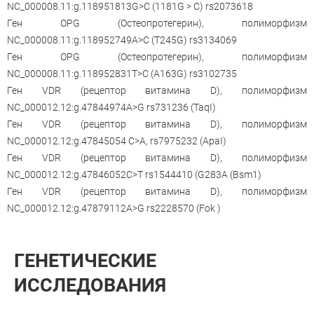
NC_000008.11:g.118951813G>C (1181G > C) rs2073618
Ген OPG (Остеопротегерин), полиморфизм
NC_000008.11:g.118952749A>С (T245G) rs3134069
Ген OPG (Остеопротегерин), полиморфизм
NC_000008.11:g.118952831T>C (A163G) rs3102735
Ген VDR (рецептор витамина D), полиморфизм
NC_000012.12:g.47844974A>G rs731236 (TaqI)
Ген VDR (рецептор витамина D), полиморфизм
NC_000012.12:g.47845054 C>A, rs7975232 (ApaI)
Ген VDR (рецептор витамина D), полиморфизм
NC_000012.12:g.47846052C>T rs1544410 (G283A (Bsm1)
Ген VDR (рецептор витамина D), полиморфизм
NC_000012.12:g.47879112A>G rs2228570 (Fok )
ГЕНЕТИЧЕСКИЕ
ИССЛЕДОВАНИЯ