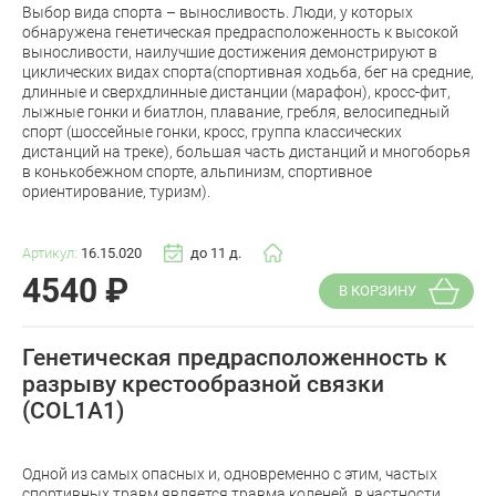
Выбор вида спорта – выносливость. Люди, у которых
обнаружена генетическая предрасположенность к высокой
выносливости, наилучшие достижения демонстрируют в
циклических видах спорта(спортивная ходьба, бег на средние,
длинные и сверхдлинные дистанции (марафон), кросс-фит,
лыжные гонки и биатлон, плавание, гребля, велосипедный
спорт (шоссейные гонки, кросс, группа классических
дистанций на треке), большая часть дистанций и многоборья
в конькобежном спорте, альпинизм, спортивное
ориентирование, туризм).
Артикул:
16.15.020
до 11 д.
4540
₽
В КОРЗИНУ
Генетическая предрасположенность к
разрыву крестообразной связки
(COL1A1)
Одной из самых опасных и, одновременно с этим, частых
спортивных травм является травма коленей, в частности,