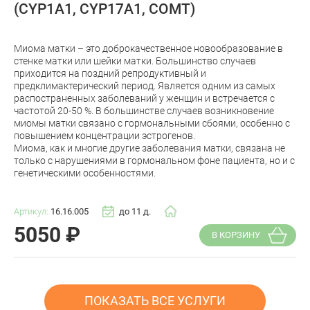
(CYP1A1, CYP17A1, COMT)
Миома матки – это доброкачественное новообразование в
стенке матки или шейки матки. Большинство случаев
приходится на поздний репродуктивный и
предклимактерический период. Является одним из самых
распостраненных заболеваний у женщин и встречается c
частотой 20-50 %. В большинстве случаев возникновение
миомы матки связано с гормональными сбоями, особенно с
повышением концентрации эстрогенов.
Миома, как и многие другие заболевания матки, связана не
только с нарушениями в гормональном фоне пациента, но и с
генетическими особенностями.
Артикул:
16.16.005
до 11 д.
5050
₽
В КОРЗИНУ
ПОКАЗАТЬ ВСЕ УСЛУГИ