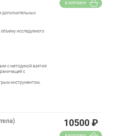
В КОРЗИНУ
м дополнительных
 объему исследуемого
вии с методикой взятия
граничащей с
стрым инструментом,
тела)
10500
₽
В КОРЗИНУ