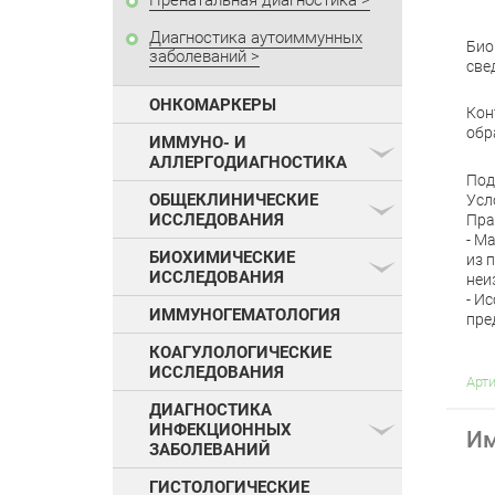
Пренатальная диагностика
Диагностика аутоиммунных
Био
заболеваний
све
ОНКОМАРКЕРЫ
Кон
обр
ИММУНО- И
АЛЛЕРГОДИАГНОСТИКА
Под
ОБЩЕКЛИНИЧЕСКИЕ
Усл
ИССЛЕДОВАНИЯ
Пра
- М
БИОХИМИЧЕСКИЕ
из 
ИССЛЕДОВАНИЯ
неи
- И
ИММУНОГЕМАТОЛОГИЯ
пре
КОАГУЛОЛОГИЧЕСКИЕ
ИССЛЕДОВАНИЯ
Арт
ДИАГНОСТИКА
ИНФЕКЦИОННЫХ
Им
ЗАБОЛЕВАНИЙ
ГИСТОЛОГИЧЕСКИЕ