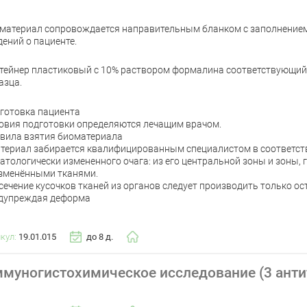
материал сопровождается направительным бланком с заполнение
дений о пациенте.
тейнер пластиковый с 10% раствором формалина соответствующий
азца.
готовка пациента
овия подготовки определяются лечащим врачом.
вила взятия биоматериала
атериал забирается квалифицированным специалистом в соответст
патологически измененного очага: из его центральной зоны и зоны, 
зменёнными тканями.
ссечение кусочков тканей из органов следует производить только о
дупреждая деформа
икул:
19.01.015
до 8 д.
муногистохимическое исследование (3 анти