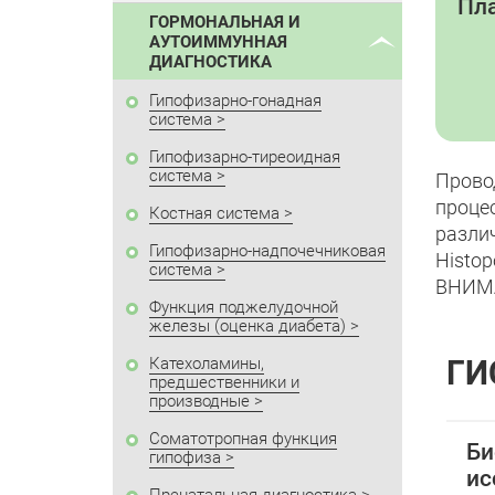
Пла
ГОРМОНАЛЬНАЯ И
АУТОИММУННАЯ
ДИАГНОСТИКА
Гипофизарно-гонадная
система
Гипофизарно-тиреоидная
система
Прово
проце
Костная система
разли
Гипофизарно-надпочечниковая
Histop
система
ВНИМА
Функция поджелудочной
железы (оценка диабета)
Катехоламины,
ГИ
предшественники и
производные
Соматотропная функция
Би
гипофиза
ис