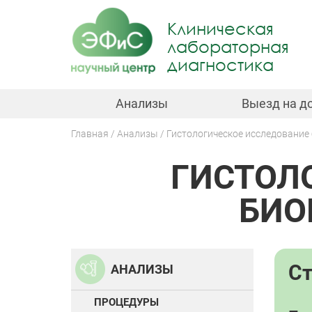
Jump
to
Клиническая
navigation
лабораторная
диагностика
Анализы
Выезд на д
Главная
Анализы
Гистологическое исследование
Вы
ГИСТОЛ
здесь
Back
to
top
БИО
С
АНАЛИЗЫ
ПРОЦЕДУРЫ