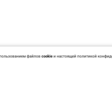
использованием файлов
cookie
и настоящей политикой конфид
инет врача
Новости
инет партнера
Публикации
циентам
Вакансии