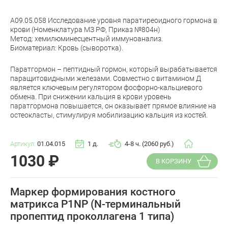
A09.05.058 Исследование уровня паратиреоидного гормона в
крови (Номенклатура МЗ РФ, Приказ №804н)
Метод: хемилюминесцентный иммуноанализ.
Биоматериал: Кровь (сыворотка).
Паратгормон – пептидный гормон, который вырабатывается
паращитовидными железами. Совместно с витамином Д
является ключевым регулятором фосфорно-кальциевого
обмена. При снижении кальция в крови уровень
паратгормона повышается, он оказывает прямое влияние на
остеокласты, стимулируя мобилизацию кальция из костей.
Артикул:
01.04.015
1 д.
4-8 ч. (2060 руб.)
1030
₽
В КОРЗИНУ
Маркер формирования костного
матрикса P1NP (N-терминальный
пропептид проколлагена 1 типа)