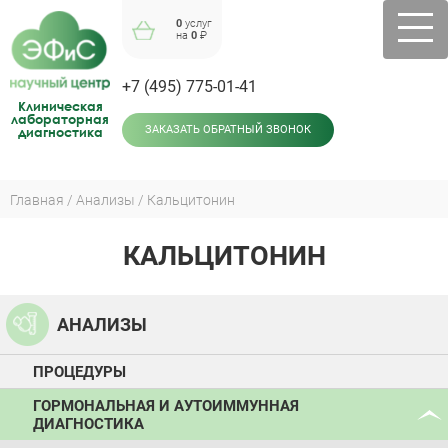
Jump
0
услуг
to
на
0
₽
navigation
+7 (495) 775-01-41
Клиническая
лабораторная
диагностика
ЗАКАЗАТЬ ОБРАТНЫЙ ЗВОНОК
Главная
Анализы
Кальцитонин
Вы
здесь
КАЛЬЦИТОНИН
Back
to
top
АНАЛИЗЫ
ПРОЦЕДУРЫ
ГОРМОНАЛЬНАЯ И АУТОИММУННАЯ
ДИАГНОСТИКА