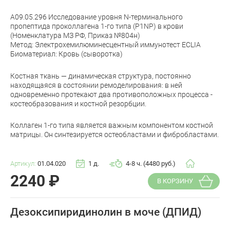
A09.05.296 Исследование уровня N-терминального
пропептида проколлагена 1-го типа (P1NP) в крови
(Номенклатура МЗ РФ, Приказ №804н)
Метод: Электрохемилюминесцентный иммунотест ECLIA
Биоматериал: Кровь (сыворотка)
Костная ткань — динамическая структура, постоянно
находящаяся в состоянии ремоделирования: в ней
одновременно протекают два противоположных процесса -
костеобразования и костной резорбции.
Коллаген 1-го типа является важным компонентом костной
матрицы. Он синтезируется остеобластами и фибробластами.
Артикул:
01.04.020
1 д.
4-8 ч. (4480 руб.)
2240
₽
В КОРЗИНУ
Дезоксипиридинолин в моче (ДПИД)