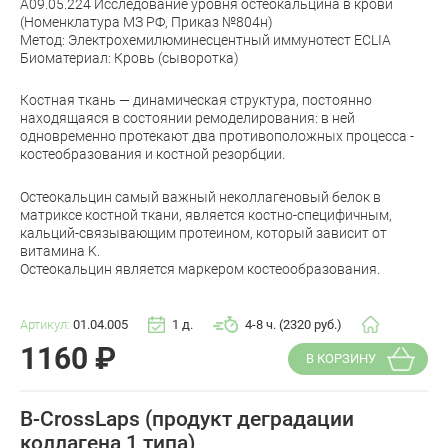
A09.05.224 Исследование уровня остеокальцина в крови
(Номенклатура МЗ РФ, Приказ №804н)
Метод: Электрохемилюминесцентный иммунотест ECLIA
Биоматериал: Кровь (сыворотка)
Костная ткань — динамическая структура, постоянно
находящаяся в состоянии ремоделирования: в ней
одновременно протекают два противоположных процесса -
костеобразования и костной резорбции.
Остеокальцин самый важный неколлагеновый белок в
матриксе костной ткани, является костно-специфичным,
кальций-связывающим протеином, который зависит от
витамина K.
Остеокальцин является маркером костеообразования.
Артикул:
01.04.005
1 д.
4-8 ч. (2320 руб.)
1160
₽
В КОРЗИНУ
B-CrossLaps (продукт деградации
коллагена 1 типа)