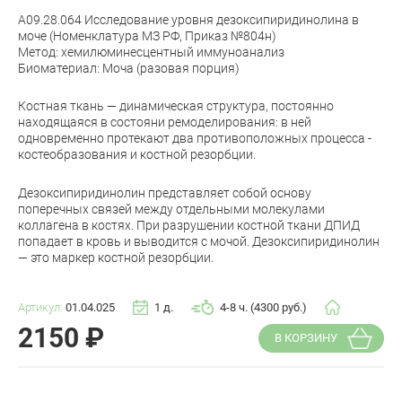
A09.28.064 Исследование уровня дезоксипиридинолина в
моче (Номенклатура МЗ РФ, Приказ №804н)
Метод: хемилюминесцентный иммуноанализ
Биоматериал: Моча (разовая порция)
Костная ткань — динамическая структура, постоянно
находящаяся в состояни ремоделирования: в ней
одновременно протекают два противоположных процесса -
костеобразования и костной резорбции.
Дезоксипиридинолин представляет собой основу
поперечных связей между отдельными молекулами
коллагена в костях. При разрушении костной ткани ДПИД
попадает в кровь и выводится с мочой. Дезоксипиридинолин
— это маркер костной резорбции.
Артикул:
01.04.025
1 д.
4-8 ч. (4300 руб.)
2150
₽
В КОРЗИНУ