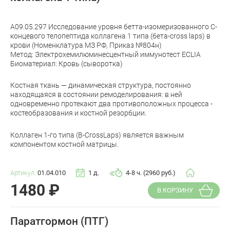
A09.05.297 Исследование уровня бетта-изомеризованного C-
концевого телопептида коллагена 1 типа (бета-cross laps) в
крови (Номенклатура МЗ РФ, Приказ №804н)
Метод: Электрохемилюминесцентный иммунотест ECLIA
Биоматериал: Кровь (сыворотка)
Костная ткань — динамическая структура, постоянно
находящаяся в состоянии ремоделирования: в ней
одновременно протекают два противоположных процесса -
костеобразования и костной резорбции.
Коллаген 1-го типа (B-CrossLaps) является важным
компонентом костной матрицы.
Артикул:
01.04.010
1 д.
4-8 ч. (2960 руб.)
1480
₽
В КОРЗИНУ
Паратгормон (ПТГ)