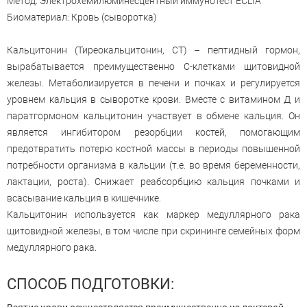
Метод: Электрохемилюминесцентный иммунотест ECLIA
Биоматериал: Кровь (сыворотка)
Кальцитонин (Тиреокальцитонин, CT) – пептидный гормон,
вырабатывается преимущественно С-клетками щитовидной
железы. Метаболизируется в печени и почках и регулируется
уровнем кальция в сыворотке крови. Вместе с витамином Д и
паратгормоном кальцитонин участвует в обмене кальция. Он
является ингибитором резорбции костей, помогающим
предотвратить потерю костной массы в периоды повышенной
потребности организма в кальции (т.е. во время беременности,
лактации, роста). Снижает реабсорбцию кальция почками и
всасывание кальция в кишечнике.
Кальцитонин используется как маркер медуллярного рака
щитовидной железы, в том числе при скрининге семейных форм
медуллярного рака.
СПОСОБ ПОДГОТОВКИ: