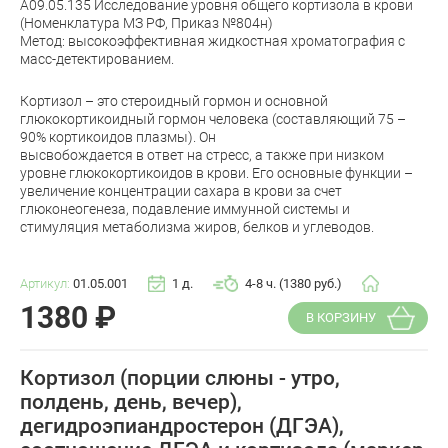
A09.05.135 Исследование уровня общего кортизола в крови
(Номенклатура МЗ РФ, Приказ №804н)
Метод: высокоэффективная жидкостная хроматография с
масс-детектированием.
Кортизол – это стероидный гормон и основной
глюкокортикоидный гормон человека (составляющий 75 –
90% кортикоидов плазмы). Он
высвобождается в ответ на стресс, а также при низком
уровне глюкокортикоидов в крови. Его основные функции –
увеличение концентрации сахара в крови за счет
глюконеогенеза, подавление иммунной системы и
стимуляция метаболизма жиров, белков и углеводов.
Артикул:
01.05.001
1 д.
4-8 ч. (1380 руб.)
1380
₽
В КОРЗИНУ
Кортизол (порции слюны - утро,
полдень, день, вечер),
дегидроэпиандростерон (ДГЭА),