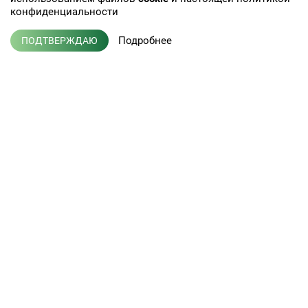
конфиденциальности
Подробнее
ПОДТВЕРЖДАЮ
+7 (495) 775-01-41
info@efis.ru
Клиническая лабораторная
диагностика, терапия,
Л041-01137-77/00368992
эндокринология
от 05 ноября 2015 г.
Кабинет врача
Новости
Кабинет партнера
Публикации
Пациентам
Вакансии
Услуги лаборатории
Контакты