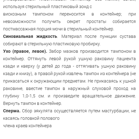
используя стерильный пластиковый зонд с
вискозным тампоном переносится в контейнер; при
невозможности получить секрет простаты собирается
постмассажная порция мочи в стерильный контейнер.
Синовиальная жидкость
. Материал после пункции сустава
собирают в стерильную пластиковую пробирку.
Ухо (правое, левое).
Забор мазков производится тампоном в
контейнер. Оттянуть левой рукой ушную раковину пациента
кзади и кверху (у детей до года - оттягивать ушную раковину
кзади и книзу), а правой рукой извлечь тампон из контейнера (не
прикасаться к окружающим предметам. Не прикасаясь к ушной
раковине, ввестие тампон в наружный слуховой проход на
глубину 1,0-1,5 см. и произведите вращательное движение.
Вернуть тампон в контейнер.
Сперма.
Сбор эякулята осуществляется путем мастурбации, не
касаясь головкой полового
члена краев контейнера