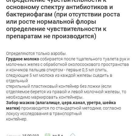
основному спектру антибиотиков и
бактериофагам (при отсутствии роста
или росте нормальной флоры
определение чувствительности к
препаратам не производится)
Определяются только аэробы.
Грудное молоко
собирается после тщательного туалета рук и
молочных желез с обработкой околососкового пространства
и кончиков пальцев спиртом - первые 0,5 мл слить,
следующие 5 мл молока из каждой железы сцедить в
отдельный
стерильный пластиковый контейнер без ложки (если
отделяемое берется из правой и левой молочной железы, то
необходимо маркировать контейнеры.
Забор мазков (влагалище, церв.канал, уретра, шейка
матки)
производится по стандартной методике, согласно
локусу исследования в транспортный
контейнер.
Артикул:
15.00.010
до 8 д.