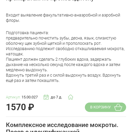
Входит выявление факультативно-анаэробной и аэробной
флоры.
Подготовка пациента:
предварительно почистить зубы, десна, язык, слизистую
оболочку щек зубной щеткой и прополоскать рот.
Исследованию подлежит свободно откашливаемая мокрота,
натощак.
Пациент должен сделать 2 глубоких вдоха, задержать
дыхание на несколько секунд после каждого вдоха и затем
медленно выдохнуть.
Вдохнуть третий раз и с силой выдохнуть воздух. Вдохнуть
ещё раз и затем покашлять.
Артикул:
15.00.027
до 7 д.
1570
₽
В КОРЗИНУ
Комплексное исследование мокроты.
Посев с идентификацией