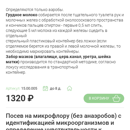
Определяются только аэробы.
Грудное молоко
собирается после тщательного туалета рук и
молочных желез с обработкой околососкового пространства
и кончиков пальцев спиртом - первые 0,5 мл слить,
следующие 5 мл молока из каждой железы сцедить в
отдельный
стерильный пластиковый контейнер без ложки (если
отделяемое берется из правой и левой молочной железы, то
необходимо маркировать контейнеры.
Забор мазков (влагалище, церв.канал, уретра, шейка
матки)
производится по стандартной методике, согласно
локусу исследования в транспортный
контейнер.
Артикул:
15.00.005
до 8 д.
1320
₽
В КОРЗИНУ
Посев на микрофлору (без анаэробов) с
идентификацией микроорганизмов и
определение чувствительности к