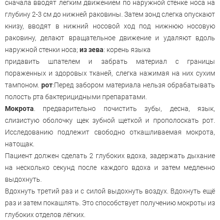
сначала вводят легким движением по наружной стенке носа на
глубину 2-3 см до нижней раковины. Затем зонд слегка опускают
книзу, вводят в нижний носовой ход под нижнюю носовую
раковину, делают вращательное движение и удаляют вдоль
наружной стенки носа;
из зева
: корень языка
придавить шпателем и забрать материал с границы
пораженных и здоровых тканей, слегка нажимая на них сухим
тампоном.
рот
:Перед забором материала нельзя обрабатывать
полость рта бактерицидными препаратами.
Мокрота
. предварительно почистить зубы, десна, язык,
слизистую оболочку щек зубной щеткой и прополоскать рот.
Исследованию подлежит свободно откашливаемая мокрота,
натощак.
Пациент должен сделать 2 глубоких вдоха, задержать дыхание
на несколько секунд после каждого вдоха и затем медленно
выдохнуть.
Вдохнуть третий раз и с силой выдохнуть воздух. Вдохнуть ещё
раз и затем покашлять. Это способствует получению мокроты из
глубоких отделов лёгких.