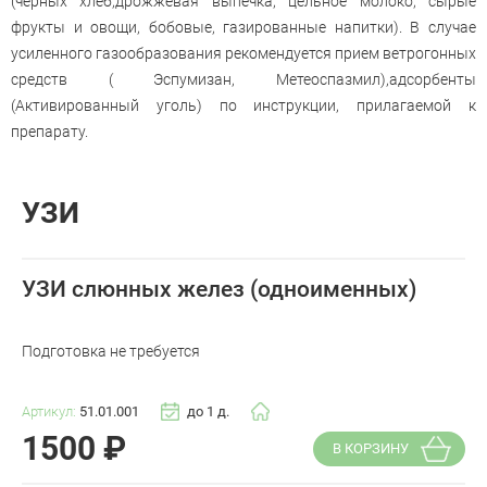
(черных хлеб,дрожжевая выпечка, цельное молоко, сырые
фрукты и овощи, бобовые, газированные напитки). В случае
усиленного газообразования рекомендуется прием ветрогонных
средств ( Эспумизан, Метеоспазмил),адсорбенты
(Активированный уголь) по инструкции, прилагаемой к
препарату.
УЗИ
УЗИ слюнных желез (одноименных)
Подготовка не требуется
Артикул:
51.01.001
до 1 д.
1500
₽
В КОРЗИНУ