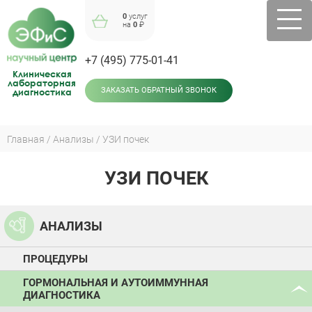
Jump
0
услуг
to
на
0
₽
navigation
+7 (495) 775-01-41
Клиническая
лабораторная
диагностика
ЗАКАЗАТЬ ОБРАТНЫЙ ЗВОНОК
Главная
Анализы
УЗИ почек
Вы
здесь
УЗИ ПОЧЕК
Back
to
top
АНАЛИЗЫ
ПРОЦЕДУРЫ
ГОРМОНАЛЬНАЯ И АУТОИММУННАЯ
ДИАГНОСТИКА