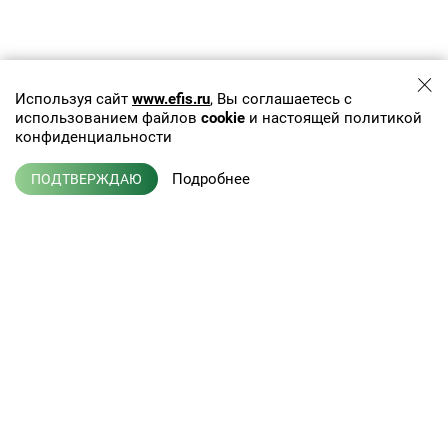
Используя сайт
www.efis.ru
, Вы соглашаетесь с
использованием файлов
cookie
и настоящей политикой
конфиденциальности
Подробнее
ПОДТВЕРЖДАЮ
+7 (495) 775-01-41
info@efis.ru
Клиническая лабораторная
диагностика, терапия,
Л041-01137-77/00368992
эндокринология
от 05 ноября 2015 г.