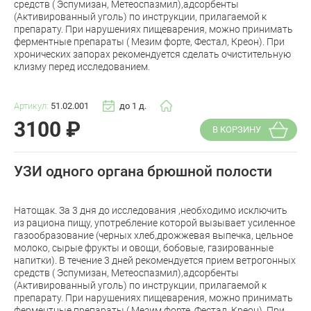
средств ( Эспумизан, Метеоспазмил),адсорбенты
(Активированный уголь) по инструкции, прилагаемой к
препарату. При нарушениях пищеварения, можно принимать
ферментные препараты ( Мезим форте, Фестал, Креон). При
хронических запорах рекомендуется сделать очистительную
клизму перед исследованием.
Артикул:
51.02.001
до 1 д.
3100
₽
В КОРЗИНУ
УЗИ одного органа брюшной полости
Натощак. За 3 дня до исследования ,необходимо исключить
из рациона пищу, употребление которой вызывает усиленное
газообразование (черных хлеб,дрожжевая выпечка, цельное
молоко, сырые фрукты и овощи, бобовые, газированные
напитки). В течение 3 дней рекомендуется прием ветрогонных
средств ( Эспумизан, Метеоспазмил),адсорбенты
(Активированный уголь) по инструкции, прилагаемой к
препарату. При нарушениях пищеварения, можно принимать
ферментные препараты ( Мезим форте, Фестал, Креон). При