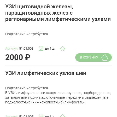
УЗИ щитовидной железы,
паращитовидных желез с
регионарными лимфатическими узлами
Подготовка не требуется
Артикул:
51.01.003
до 1 д.
2000
₽
В КОРЗИНУ
УЗИ лимфатических узлов шеи
Подготовка не требуется.
В УЗИ лимфоузлов шеи входят: околоушные, подбородочные,
затылочные, под- и надключичные, передне- и заднешейные,
подчелюстные (нижнечелюстные) лимфоузлы.
Артикул:
51.01.005
до 1 д.