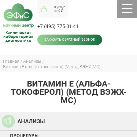
Jump
0
услуг
to
на
0
₽
navigation
+7 (495) 775-01-41
Клиническая
лабораторная
диагностика
ЗАКАЗАТЬ ОБРАТНЫЙ ЗВОНОК
Главная
Анализы
Витамин Е (альфа-токоферол) (Метод ВЭЖХ-МС)
Вы
здесь
ВИТАМИН Е (АЛЬФА-
Back
to
ТОКОФЕРОЛ) (МЕТОД ВЭЖХ-
top
МС)
АНАЛИЗЫ
ПРОЦЕДУРЫ