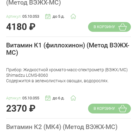
(Метод ВЭЖХ-МС)
Артикул:
05.10.053
до 5 д.
4180
₽
В КОРЗИНУ
Витамин К1 (филлохинон) (Метод ВЭЖХ-
МС)
Прибор: Жидкостной хромато-масс-спектрометр (ВЭЖХ/МС)
Shimadzu LCMS-8060
Содержится в зеленолистных овощах, водорослях.
Артикул:
05.10.055
до 6 д.
2370
₽
В КОРЗИНУ
Витамин К2 (МК4) (Метод ВЭЖХ-МС)