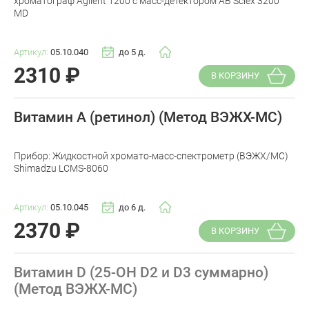
хроматограф Agilent 1200 с масс-детектором AB Sciex 3200
MD
Артикул:
05.10.040
до 5 д.
2310
₽
В КОРЗИНУ
Витамин А (ретинол) (Метод ВЭЖХ-МС)
Прибор: Жидкостной хромато-масс-спектрометр (ВЭЖХ/МС)
Shimadzu LCMS-8060
Артикул:
05.10.045
до 6 д.
2370
₽
В КОРЗИНУ
Витамин D (25-OH D2 и D3 суммарно)
(Метод ВЭЖХ-МС)