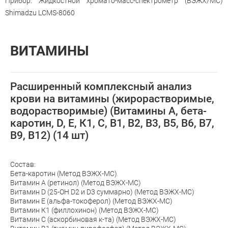
Прибор: Жидкостной хромато-масс-спектрометр (ВЭЖХ/МС)
Shimadzu LCMS-8060
ВИТАМИНЫ
Расширенный комплексный анализ
крови на витамины (жирорастворимые,
водорастворимые) (Витамины А, бета-
каротин, D, Е, К1, С, В1, В2, В3, В5, В6, В7,
В9, В12) (14 шт)
Состав:
Бета-каротин (Метод ВЭЖХ-МС)
Витамин А (ретинол) (Метод ВЭЖХ-МС)
Витамин D (25-OH D2 и D3 суммарно) (Метод ВЭЖХ-МС)
Витамин Е (альфа-токоферол) (Метод ВЭЖХ-МС)
Витамин К1 (филлохинон) (Метод ВЭЖХ-МС)
Витамин С (аскорбиновая к-та) (Метод ВЭЖХ-МС)