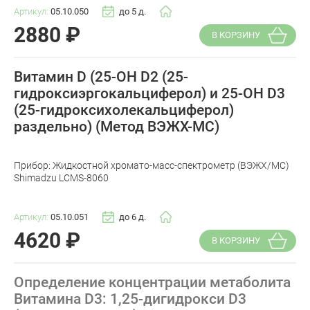
Артикул:
05.10.050
до 5 д.
2880
₽
В КОРЗИНУ
Витамин D (25-OH D2 (25-
гидроксиэргокальциферол) и 25-ОН D3
(25-гидроксихолекальциферол)
раздельно) (Метод ВЭЖХ-МС)
Прибор: Жидкостной хромато-масс-спектрометр (ВЭЖХ/МС)
Shimadzu LCMS-8060
Артикул:
05.10.051
до 6 д.
4620
₽
В КОРЗИНУ
Определение концентрации метаболита
Витамина D3: 1,25-дигидрокси D3