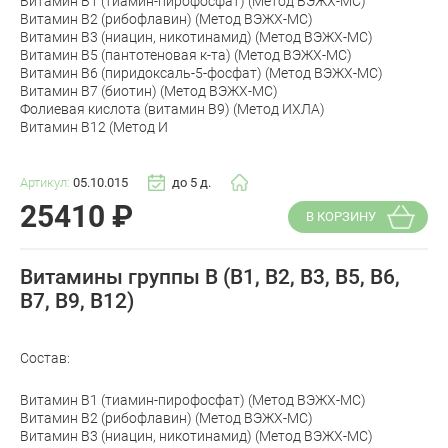
Витамин В1 (тиамин-пирофосфат) (Метод ВЭЖХ-МС)
Витамин В2 (рибофлавин) (Метод ВЭЖХ-МС)
Витамин В3 (ниацин, никотинамид) (Метод ВЭЖХ-МС)
Витамин В5 (пантотеновая к-та) (Метод ВЭЖХ-МС)
Витамин В6 (пиридоксаль-5-фосфат) (Метод ВЭЖХ-МС)
Витамин В7 (биотин) (Метод ВЭЖХ-МС)
Фолиевая кислота (витамин В9) (Метод ИХЛА)
Витамин В12 (Метод И
Артикул:
05.10.015
до 5 д.
25410
₽
В КОРЗИНУ
Витамины группы В (В1, В2, В3, В5, В6,
В7, В9, В12)
Состав:
Витамин В1 (тиамин-пирофосфат) (Метод ВЭЖХ-МС)
Витамин В2 (рибофлавин) (Метод ВЭЖХ-МС)
Витамин В3 (ниацин, никотинамид) (Метод ВЭЖХ-МС)