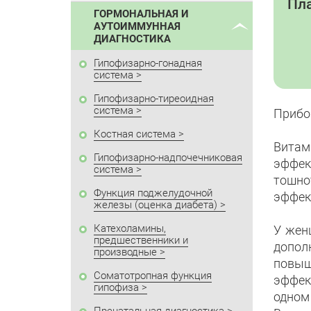
Пла
ГОРМОНАЛЬНАЯ И
АУТОИММУННАЯ
ДИАГНОСТИКА
Гипофизарно-гонадная
система
Гипофизарно-тиреоидная
система
Прибо
Костная система
Витам
Гипофизарно-надпочечниковая
эффек
система
тошно
Функция поджелудочной
эффек
железы (оценка диабета)
Катехоламины,
У жен
предшественники и
допол
производные
повыш
Соматотропная функция
эффек
гипофиза
одном