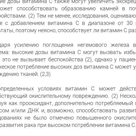
ие дозы витамина С также могут увеличить экскрец
ожет способствовать образованию камней в по
ройствами. (2) Тем не менее, исследования, оценива
е с добавлением витамина С в диапазоне от 30 
таты, поэтому неясно, способствует ли витамин С раз
даря усилению поглощения негемового железа в
ема: высокие дозы витамина С могут вызвать избы
 это не вызывает беспокойства (2), однако у паци
ческое потребление высоких доз витамина С может ус
дению тканей. (2,3)
пределенных условиях витамин С может действо
бствующий окислительному повреждению. (2) Нескольк
вуя как прооксидант, дополнительно потребляемый
сом и/или ДНК и, возможно, способствовать развитию
дованиях не было отмечено повышенного окислит
развития рака при высоком потреблении витамина С. 