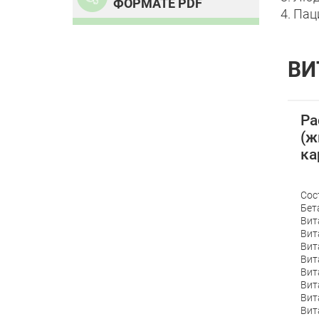
ФОРМАТЕ PDF
4. Па
ВИ
Ра
(ж
ка
Сос
Бет
Вит
Вит
Вит
Вит
Вит
Вит
Вит
Вит