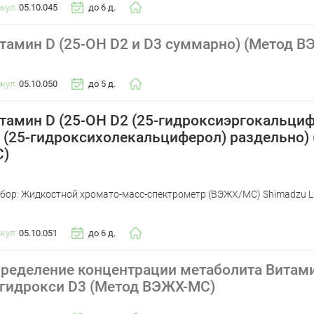
икул:
05.10.045
до 6 д.
тамин D (25-OH D2 и D3 суммарно) (Метод 
икул:
05.10.050
до 5 д.
тамин D (25-OH D2 (25-гидроксиэргокальциф
 (25-гидроксихолекальциферол) раздельно)
)
бор: Жидкостной хромато-масс-спектрометр (ВЭЖХ/МС) Shimadzu 
икул:
05.10.051
до 6 д.
ределение концентрации метаболита Витамин
гидрокси D3 (Метод ВЭЖХ-МС)