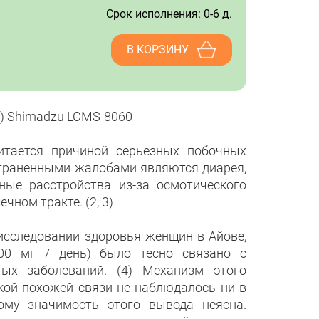
Срок исполнения: 0-6 д.
В КОРЗИНУ
) Shimadzu LCMS-8060
итается причиной серьезных побочных
страненными жалобами являются диарея,
ные расстройства из-за осмотического
ном тракте. (2, 3)
исследовании здоровья женщин в Айове,
00 мг / день) было тесно связано с
ых заболеваний. (4) Механизм этого
акой похожей связи не наблюдалось ни в
ому значимость этого вывода неясна.