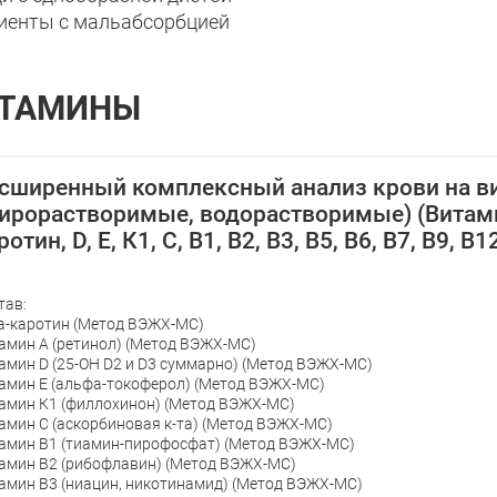
циенты с мальабсорбцией
ТАМИНЫ
сширенный комплексный анализ крови на 
ирорастворимые, водорастворимые) (Витами
ротин, D, Е, К1, С, В1, В2, В3, В5, В6, В7, В9, В1
тав:
а-каротин (Метод ВЭЖХ-МС)
амин А (ретинол) (Метод ВЭЖХ-МС)
амин D (25-OH D2 и D3 суммарно) (Метод ВЭЖХ-МС)
амин Е (альфа-токоферол) (Метод ВЭЖХ-МС)
амин К1 (филлохинон) (Метод ВЭЖХ-МС)
амин С (аскорбиновая к-та) (Метод ВЭЖХ-МС)
амин В1 (тиамин-пирофосфат) (Метод ВЭЖХ-МС)
амин В2 (рибофлавин) (Метод ВЭЖХ-МС)
амин В3 (ниацин, никотинамид) (Метод ВЭЖХ-МС)