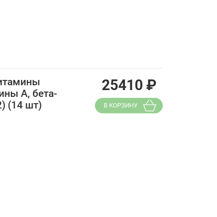
витамины
25410
₽
ны А, бета-
2) (14 шт)
В КОРЗИНУ