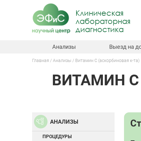
Jump
to
Клиническая
navigation
лабораторная
диагностика
Анализы
Выезд на д
Главная
Анализы
Витамин С (аскорбиновая к-та
Вы
ВИТАМИН С 
здесь
Back
to
top
С
АНАЛИЗЫ
ПРОЦЕДУРЫ