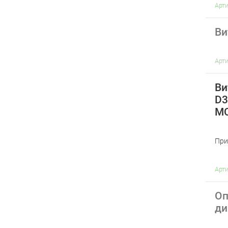
Арт
Ви
Арт
Ви
D3
МС
При
Арт
Оп
ди