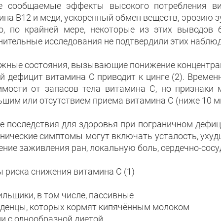
е сообщаемые эффекты высокого потребления в
на B12 и меди, ускоренный обмен веществ, эрозию зу
о, по крайней мере, некоторые из этих выводов 
нительные исследования не подтвердили этих наблюде
жные состояния, вызывающие понижение концентрац
й дефицит витамина С приводит к цинге (2). Времен
имости от запасов тела витамина С, но признаки 
шим или отсутствием приема витамина С (ниже 10 мг
е последствия для здоровья при пограничном дефиц
инические симптомы могут включать усталость, ухуд
ение заживления ран, локальную боль, сердечно-сос
ы риска снижения витамина С (1)
ильщики, в том числе, пассивные
аденцы, которых кормят кипячённым молоком
ди с однообразной диетой