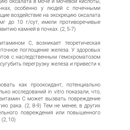
ию оксалата в моче и мочевой кислоты,
чках, особенно у людей с почечными
ющие воздействие на экскрецию оксалата
мг до 10 г/сут, имели противоречивые
витию камней в почках. (2, 5-7)
итамином С, возникает теоретическая
точное поглощение железа. У здоровых
ентов с наследственным гемохроматозом
угубить перегрузку железа и привести к
вать как прооксидант, потенциально
о исследований in vitro показали, что,
 витамин С может вызвать повреждение
 рака. (2, 8-9) Тем не менее, в других
ельного повреждения или повышенного
(2, 10)