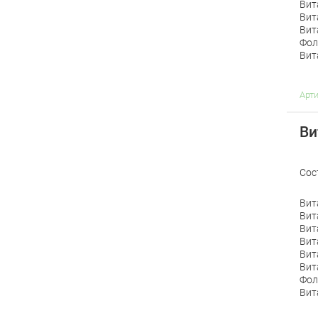
Вит
Вит
Вит
Фол
Вит
Арт
Ви
Сос
Вит
Вит
Вит
Вит
Вит
Вит
Фол
Вит