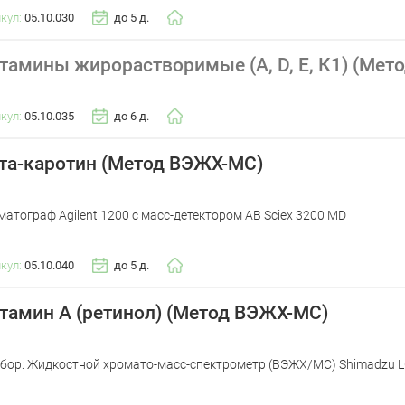
икул:
05.10.030
до 5 д.
тамины жирорастворимые (А, D, Е, К1) (Мет
икул:
05.10.035
до 6 д.
та-каротин (Метод ВЭЖХ-МС)
матограф Agilent 1200 с масс-детектором AB Sciex 3200 MD
икул:
05.10.040
до 5 д.
тамин А (ретинол) (Метод ВЭЖХ-МС)
бор: Жидкостной хромато-масс-спектрометр (ВЭЖХ/МС) Shimadzu 