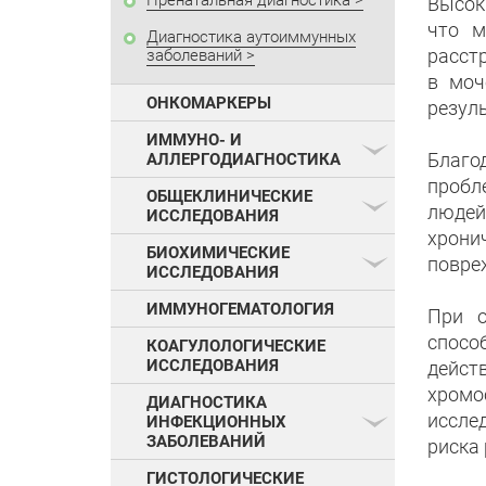
Пренатальная диагностика
Высок
что м
Диагностика аутоиммунных
расст
заболеваний
в моч
ОНКОМАРКЕРЫ
резуль
ИММУНО- И
Благо
АЛЛЕРГОДИАГНОСТИКА
пробл
ОБЩЕКЛИНИЧЕСКИЕ
людей
ИССЛЕДОВАНИЯ
хрони
БИОХИМИЧЕСКИЕ
повреж
ИССЛЕДОВАНИЯ
ИММУНОГЕМАТОЛОГИЯ
При о
спосо
КОАГУЛОЛОГИЧЕСКИЕ
ИССЛЕДОВАНИЯ
дейст
хромо
ДИАГНОСТИКА
иссле
ИНФЕКЦИОННЫХ
ЗАБОЛЕВАНИЙ
риска 
ГИСТОЛОГИЧЕСКИЕ