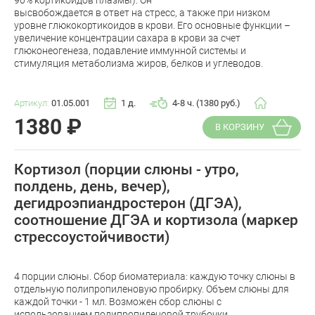
90% кортикоидов плазмы). Он
высвобождается в ответ на стресс, а также при низком
уровне глюкокортикоидов в крови. Его основные функции –
увеличение концентрации сахара в крови за счет
глюконеогенеза, подавление иммунной системы и
стимуляция метаболизма жиров, белков и углеводов.
Артикул:
01.05.001
1 д.
4-8 ч. (1380 руб.)
1380
₽
В КОРЗИНУ
Кортизол (порции слюны - утро,
полдень, день, вечер),
дегидроэпиандростерон (ДГЭА),
соотношение ДГЭА и кортизола (маркер
стрессоустойчивости)
4 порции слюны. Сбор биоматериала: каждую точку слюны в
отдельную полипропиленовую пробирку. Объем слюны для
каждой точки - 1 мл. Возможен сбор слюны с
использованием полипропиленовой трубочки.