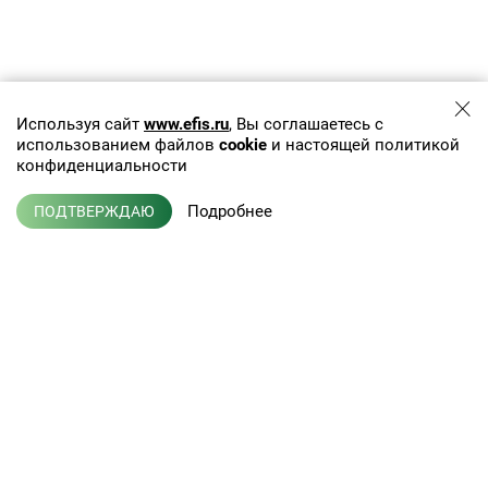
Используя сайт
www.efis.ru
, Вы соглашаетесь с
использованием файлов
cookie
и настоящей политикой
конфиденциальности
Подробнее
ПОДТВЕРЖДАЮ
+7 (495) 775-01-41
info@efis.ru
Клиническая лабораторная
диагностика, терапия,
Л041-01137-77/00368992
эндокринология
от 05 ноября 2015 г.