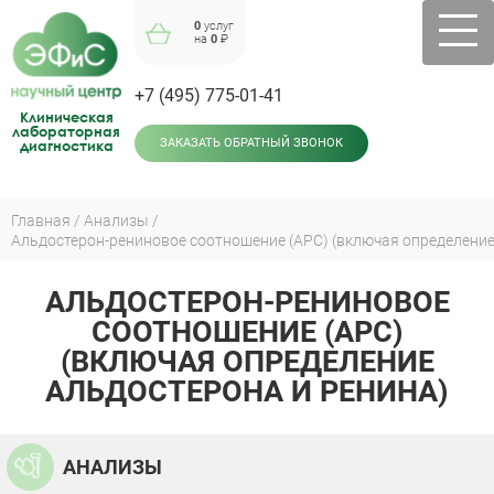
Jump
0
услуг
to
на
0
₽
navigation
+7 (495) 775-01-41
Клиническая
лабораторная
диагностика
ЗАКАЗАТЬ ОБРАТНЫЙ ЗВОНОК
Главная
Анализы
Альдостерон-рениновое соотношение (АРС) (включая определение
Вы
здесь
АЛЬДОСТЕРОН-РЕНИНОВОЕ
Back
to
СООТНОШЕНИЕ (АРС)
top
(ВКЛЮЧАЯ ОПРЕДЕЛЕНИЕ
АЛЬДОСТЕРОНА И РЕНИНА)
АНАЛИЗЫ