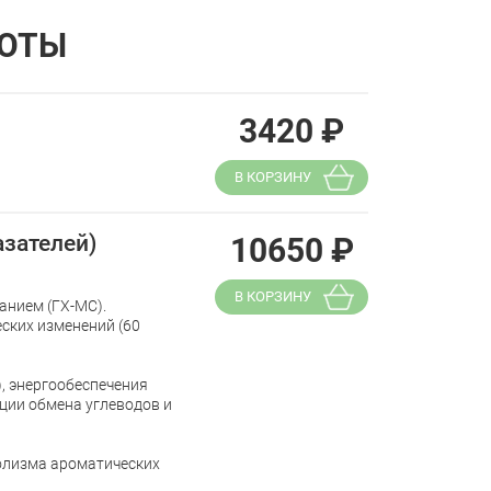
ЛОТЫ
3420
₽
В КОРЗИНУ
азателей)
10650
₽
В КОРЗИНУ
анием (ГХ-МС).
ских изменений (60
), энергообеспечения
ции обмена углеводов и
олизма ароматических