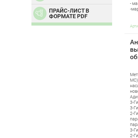
- м
-ма
ПРАЙС-ЛИСТ В
ФОРМАТЕ PDF
Арт
Ан
вы
об
Мет
МС)
нас
нов
Ади
3-Г
3-Г
2-Г
пар
пар
3-Г
2-Г