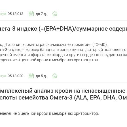
икул:
05.13.013
до 7 д.
ега-3 индекс (=(EPA+DHA)/суммарное соде
од: Газовая хроматография-масс-спектрометрия (ГХ-МС).
га-3-индекс – маркер баланса жирных кислот, который позволяет о
дечной смерти, инфаркта миокарда и других сердечно-сосудистых з
еделение в цельной крови в мембранах эритроцитов.
икул:
05.13.020
до 5 д.
мплексный анализ крови на ненасыщенные
слоты семейства Омега-3 (ALA, EPA, DHA, Ом
еделение в цельной крови в мембранах эритроцитов.