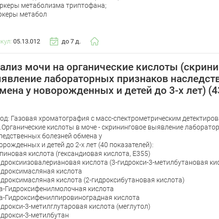
аркеры метаболизма триптофана;
ркеры метабол
икул:
05.13.012
до 7 д.
ализ мочи на органические кислоты (скрин
явление лабораторных признаков наследст
мена у новорожденных и детей до 3-х лет) (4
од: Газовая хроматография с масс-спектрометрическим детектиров
.Органические кислоты в моче - скрининговое выявление лаборато
ледственных болезней обмена у
орожденных и детей до 2-х лет (40 показателей):
пиновая кислота (гександиовая кислота, Е355)
идроксиизовалериановая кислота (3-гидрокси-3-метилбутановая ки
идроксимасляная кислота
идроксимасляная кислота (2-гидроксибутановая кислота)
а-Гидроксифенилмолочная кислота
а-Гидроксифенилпировиноградная кислота
идрокси-3-метилглутаровая кислота (меглутол)
идрокси-3-метилбутан