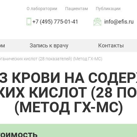
О лаборатории
Пациентам
Публикации
+7 (495) 775-01-41
info@efis.ru
ом
Запись к врачу
Контакты
ганических кислот (28 показателей) (Метод ГХ-МС)
З КРОВИ НА СОДЕ
ИХ КИСЛОТ (28 П
(МЕТОД ГХ-МС)
тоимость