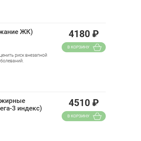
ржание ЖК)
4180
₽
В КОРЗИНУ
ценить риск внезапной
аболеваний.
 жирные
4510
₽
ега-3 индекс)
В КОРЗИНУ