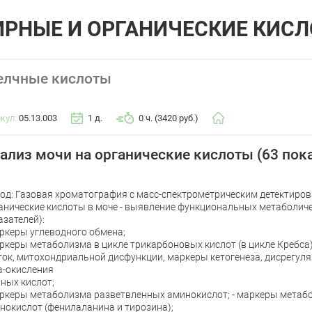
РНЫЕ И ОРГАНИЧЕСКИЕ КИС
лчные кислоты
икул:
05.13.003
1 д.
0 ч. (3420 руб.)
ализ мочи на органические кислоты (63 пок
од: Газовая хроматография с масс-спектрометрическим детектиров
анические кислоты в моче - выявление функциональных метаболиче
азателей):
аркеры углеводного обмена;
аркеры метаболизма в цикле трикарбоновых кислот (в цикле Кребса
ток, митохондриальной дисфункции, маркеры кетогенеза, дисрегуля
а-окисления
ных кислот;
аркеры метаболизма разветвленных аминокислот; - маркеры метаб
нокислот (фенилаланина и тирозина);