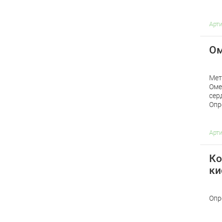
Арт
Ом
Мет
Оме
сер
Опр
Арт
Ко
ки
Опр