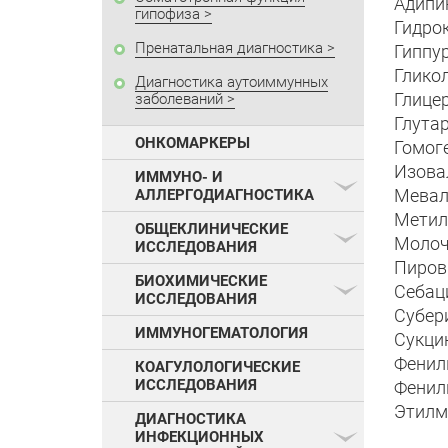
Адипи
гипофиза
Гидро
Пренатальная диагностика
Гиппу
Глико
Диагностика аутоиммунных
Глице
заболеваний
Глута
ОНКОМАРКЕРЫ
Гомог
Изова
ИММУНО- И
Мевал
АЛЛЕРГОДИАГНОСТИКА
Метил
ОБЩЕКЛИНИЧЕСКИЕ
Молоч
ИССЛЕДОВАНИЯ
Пиров
БИОХИМИЧЕСКИЕ
Себац
ИССЛЕДОВАНИЯ
Субер
ИММУНОГЕМАТОЛОГИЯ
Сукци
Фенил
КОАГУЛОЛОГИЧЕСКИЕ
ИССЛЕДОВАНИЯ
Фенил
Этилм
ДИАГНОСТИКА
ИНФЕКЦИОННЫХ