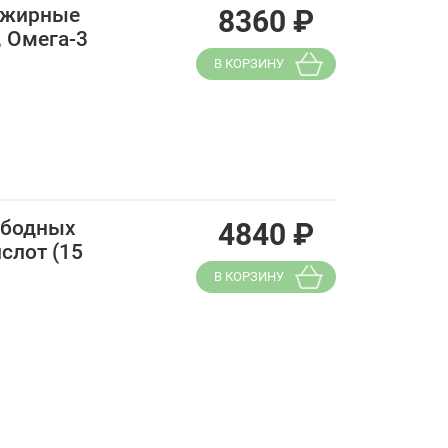
 жирные
8360
₽
, Омега-3
В КОРЗИНУ
ободных
4840
₽
слот (15
В КОРЗИНУ