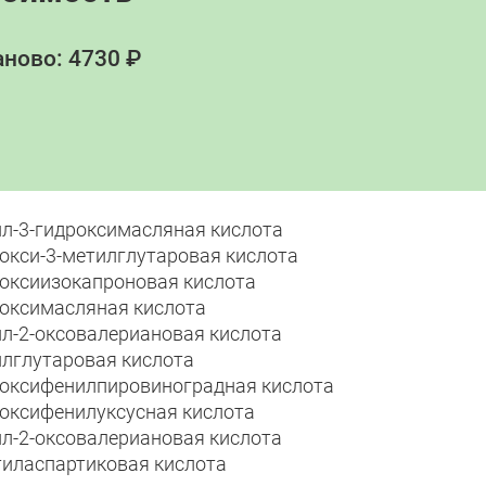
ново: 4730 ₽
ил-3-гидроксимасляная кислота
рокси-3-метилглутаровая кислота
роксиизокапроновая кислота
роксимасляная кислота
ил-2-оксовалериановая кислота
илглутаровая кислота
роксифенилпировиноградная кислота
роксифенилуксусная кислота
ил-2-оксовалериановая кислота
тиласпартиковая кислота