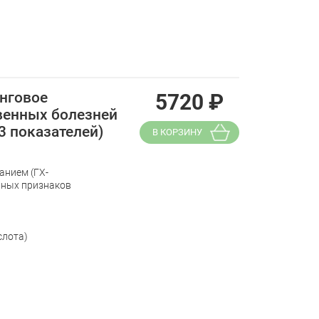
инговое
5720
₽
венных болезней
3 показателей)
В КОРЗИНУ
анием (ГХ-
рных признаков
слота)