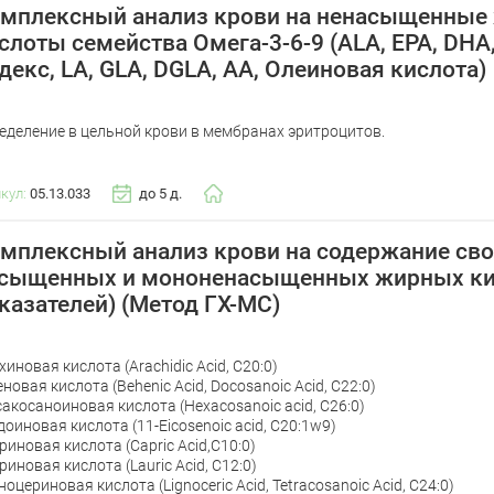
мплексный анализ крови на ненасыщенные
слоты семейства Омега-3-6-9 (ALA, EPA, DHA
декс, LA, GLA, DGLA, AA, Олеиновая кислота)
еделение в цельной крови в мембранах эритроцитов.
икул:
05.13.033
до 5 д.
мплексный анализ крови на содержание св
сыщенных и мононенасыщенных жирных ки
казателей) (Метод ГХ-МС)
хиновая кислота (Arachidic Acid, С20:0)
еновая кислота (Behenic Acid, Docosanoic Acid, С22:0)
сакосаноиновая кислота (Hexacosanoic аcid, С26:0)
доиновая кислота (11-Eicosenoic acid, С20:1w9)
риновая кислота (Capric Acid,С10:0)
риновая кислота (Lauric Acid, С12:0)
ноцериновая кислота (Lignoceric Acid, Tetracosanoic Acid, С24:0)