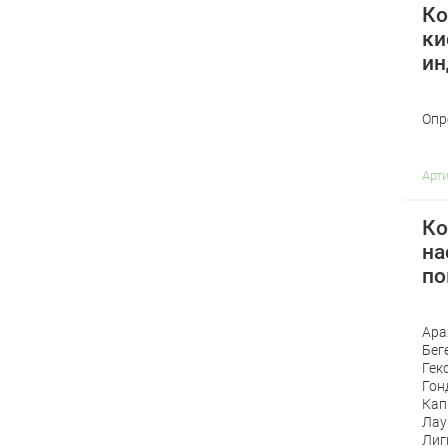
Ко
ки
ин
Опр
Арт
Ко
на
по
Ара
Бег
Гек
Гон
Кап
Лау
Лиг