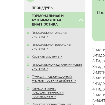
ПРОЦЕДУРЫ
Пла
ГОРМОНАЛЬНАЯ И
АУТОИММУННАЯ
ДИАГНОСТИКА
Гипофизарно-гонадная
система
Гипофизарно-тиреоидная
система
2-мет
3-гид
Костная система
3-Гид
Гипофизарно-надпочечниковая
3-гид
система
3-мет
Функция поджелудочной
3-мет
железы (оценка диабета)
4-гид
Катехоламины,
4-гид
предшественники и
4-мет
производные
N-аце
Соматотропная функция