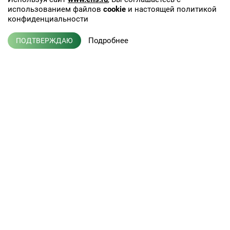
использованием файлов
cookie
и настоящей политикой
конфиденциальности
Подробнее
ПОДТВЕРЖДАЮ
+7 (495) 775-01-41
info@efis.ru
Клиническая лабораторная
диагностика, терапия,
Л041-01137-77/00368992
эндокринология
от 05 ноября 2015 г.
Кабинет врача
Новости
Кабинет партнера
Публикации
Пациентам
Вакансии