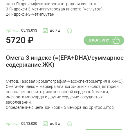
пара-Гидроксифенилпировиноградная кислота
3-Гидрокси-3-метилглутаровая кислота (меглутол)
2-Гидрокси-3-метилбутан
Артикул:
05.13.013
до 7 д.
5720
₽
В КОРЗИНУ
Омега-3 индекс (=(EPA+DHA)/суммарное
содержание ЖК)
Метод: Газовая хроматография-масс-спектрометрия (ГХ-МС).
Омега-3-индекс – маркер баланса жирных кислот, который
позволяет оценить риск внезапной сердечной смерти,
инфаркта миокарда и других сердечно-сосудистых
заболеваний.
Определение в цельной крови в мембранах эритроцитов.
Артикул:
05.13.020
до 5 д.