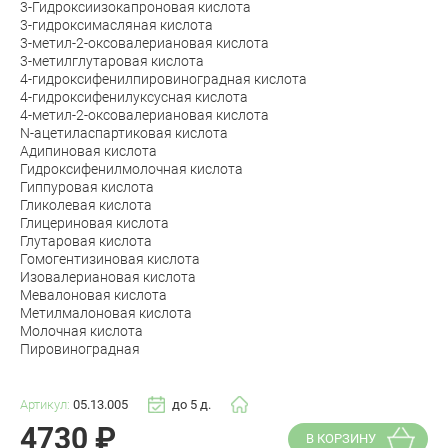
3-Гидроксиизокапроновая кислота
3-гидроксимасляная кислота
3-метил-2-оксовалериановая кислота
3-метилглутаровая кислота
4-гидроксифенилпировиноградная кислота
4-гидроксифенилуксусная кислота
4-метил-2-оксовалериановая кислота
N-ацетиласпартиковая кислота
Адипиновая кислота
Гидроксифенилмолочная кислота
Гиппуровая кислота
Гликолевая кислота
Глицериновая кислота
Глутаровая кислота
Гомогентизиновая кислота
Изовалериановая кислота
Мевалоновая кислота
Метилмалоновая кислота
Молочная кислота
Пировиноградная
Артикул:
05.13.005
до 5 д.
4730
₽
В КОРЗИНУ