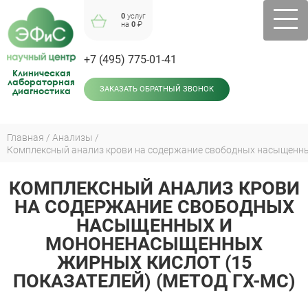
Jump
0
услуг
to
на
0
₽
navigation
+7 (495) 775-01-41
Клиническая
лабораторная
диагностика
ЗАКАЗАТЬ ОБРАТНЫЙ ЗВОНОК
Главная
Анализы
Вы
здесь
КОМПЛЕКСНЫЙ АНАЛИЗ КРОВИ
Back
to
НА СОДЕРЖАНИЕ СВОБОДНЫХ
top
НАСЫЩЕННЫХ И
МОНОНЕНАСЫЩЕННЫХ
ЖИРНЫХ КИСЛОТ (15
ПОКАЗАТЕЛЕЙ) (МЕТОД ГХ-МС)