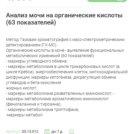
Анализ мочи на органические кислоты
(63 показателей)
Метод: Газовая хроматография с масс-спектрометрическим
детектированием (ГХ-МС).
Органические кислоты в моче - выявление функциональных
метаболических изменений (60 показателей):
- маркеры углеводного обмена;
- маркеры метаболизма в цикле трикарбоновых кислот (в
цикле Кребса), энергообеспечения клеток, митохондриальной
дисфункции, маркеры кетогенеза, дисрегуляции обмена
углеводов и бета-окисления
жирных кислот;
- маркеры метаболизма разветвленных аминокислот; -
маркеры метаболизма ароматических аминокислот
(фенилаланина и тирозина);
- маркеры метаболизма триптофана;
-маркеры метабол
Артикул:
05.13.012
до 7 д.