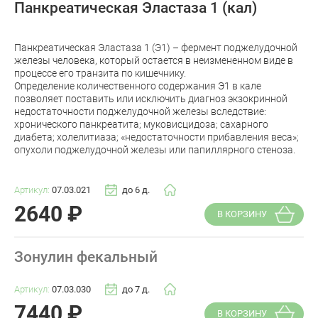
Панкреатическая Эластаза 1 (кал)
Панкреатическая Эластаза 1 (Э1) – фермент поджелудочной
железы человека, который остается в неизмененном виде в
процессе его транзита по кишечнику.
Определение количественного содержания Э1 в кале
позволяет поставить или исключить диагноз экзокринной
недостаточности поджелудочной железы вследствие:
хронического панкреатита; муковисцидоза; сахарного
диабета; холелитиаза; «недостаточности прибавления веса»;
опухоли поджелудочной железы или папиллярного стеноза.
Артикул:
07.03.021
до 6 д.
2640
₽
В КОРЗИНУ
Зонулин фекальный
Артикул:
07.03.030
до 7 д.
7440
₽
В КОРЗИНУ