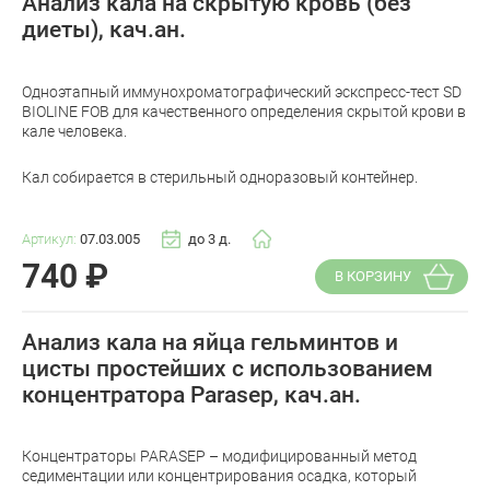
Анализ кала на скрытую кровь (без
диеты), кач.ан.
Одноэтапный иммунохроматографический эскспресс-тест SD
BIOLINE FOB для качественного определения скрытой крови в
кале человека.
Кал собирается в стерильный одноразовый контейнер.
Артикул:
07.03.005
до 3 д.
740
₽
В КОРЗИНУ
Анализ кала на яйца гельминтов и
цисты простейших с использованием
концентратора Parasep, кач.ан.
Концентраторы PARASEP – модифицированный метод
седиментации или концентрирования осадка, который