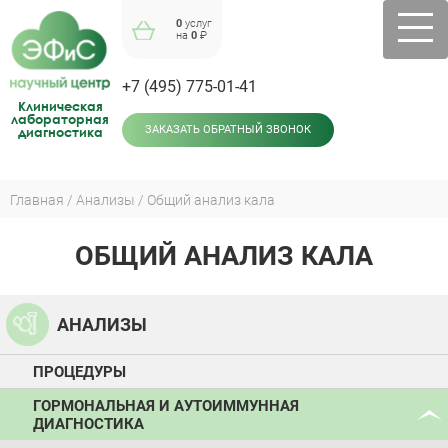
Jump
0
услуг
to
на
0
₽
navigation
+7 (495) 775-01-41
Клиническая
лабораторная
диагностика
ЗАКАЗАТЬ ОБРАТНЫЙ ЗВОНОК
Главная
Анализы
Общий анализ кала
Вы
здесь
ОБЩИЙ АНАЛИЗ КАЛА
Back
to
top
АНАЛИЗЫ
ПРОЦЕДУРЫ
ГОРМОНАЛЬНАЯ И АУТОИММУННАЯ
ДИАГНОСТИКА