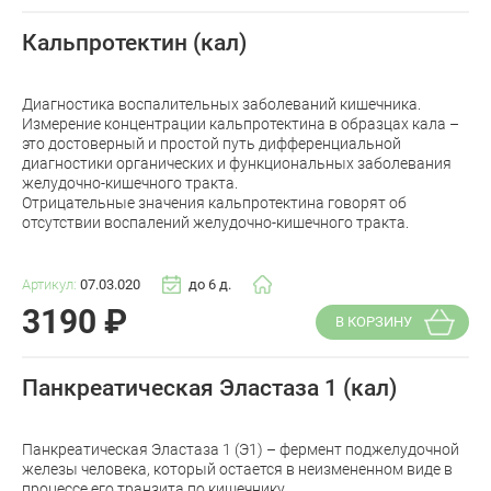
Кальпротектин (кал)
Диагностика воспалительных заболеваний кишечника.
Измерение концентрации кальпротектина в образцах кала –
это достоверный и простой путь дифференциальной
диагностики органических и функциональных заболевания
желудочно-кишечного тракта.
Отрицательные значения кальпротектина говорят об
отсутствии воспалений желудочно-кишечного тракта.
Артикул:
07.03.020
до 6 д.
3190
₽
В КОРЗИНУ
Панкреатическая Эластаза 1 (кал)
Панкреатическая Эластаза 1 (Э1) – фермент поджелудочной
железы человека, который остается в неизмененном виде в
процессе его транзита по кишечнику.