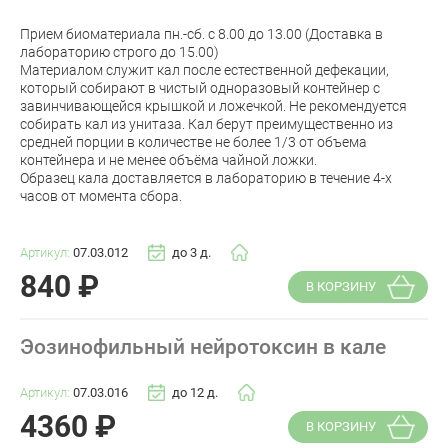
Прием биоматериала пн.-сб. с 8.00 до 13.00 (Доставка в
лабораторию строго до 15.00)
Материалом служит кал после естественной дефекации,
который собирают в чистый одноразовый контейнер с
завинчивающейся крышкой и ложечкой. Не рекомендуется
собирать кал из унитаза. Кал берут преимущественно из
средней порции в количестве не более 1/3 от объема
контейнера и не менее объёма чайной ложки.
Образец кала доставляется в лабораторию в течение 4-х
часов от момента сбора.
Артикул:
07.03.012
до 3 д.
840
₽
В КОРЗИНУ
Эозинофильный нейротоксин в кале
Артикул:
07.03.016
до 12 д.
4360
₽
В КОРЗИНУ