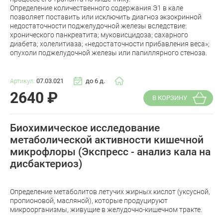
Определение количественного содержания Э1 в кале
позволяет поставить или исключить диагноз экзокринной
недостаточности поджелудочной железы вследствие:
хронического панкреатита; муковисцидоза; сахарного
диабета; холелитиаза; «недостаточности прибавления веса»;
опухоли поджелудочной железы или папиллярного стеноза.
Артикул:
07.03.021
до 6 д.
2640
₽
В КОРЗИНУ
Биохимическое исследование
метаболической активности кишечной
микрофлоры (Экспресс - анализ кала на
дисбактериоз)
Определение метаболитов летучих жирных кислот (уксусной,
пропионовой, масляной), которые продуцируют
микроорганизмы, живущие в желудочно-кишечном тракте.