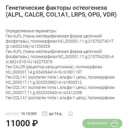
Генетические факторы остеогенеза
(ALPL, CALCR, COL1A1, LRP5, OPG, VDR)
Определяемые параметры:
Ген ALPL (ткань-неспецифическая форма щелочной
фосфатазы), полиморфизм NC_000001.11:g.21570274C>T
(p.Val522Ala) rs1256328
Ген ALPL (ткань-неспецифическая форма щелочной
фосфатазы), полиморфизм NC_000001.11:g.21570425G>A
(c.862+51G>A) rs2275376
Ген CALCR (рецептор кальцитонина), полиморфизм
NC_000007.14:g.93426441A>G rs1801197
Ген COL1A1 (коллаген типа I, альфа-1 цепь), полиморфизм
NC_000017.11:g.50200388C>A rs1800012
Ген COL1A1 (коллаген типа I, альфа-1 цепь), полиморфизм
NC_000017.11:g.50203294G>A rs2412298
Ген COL1A1 (коллаген типа I, альфа-1 цепь), полиморфизм
Артикул:
16.15.003
до 14 д.
11000
₽
В КОРЗИНУ