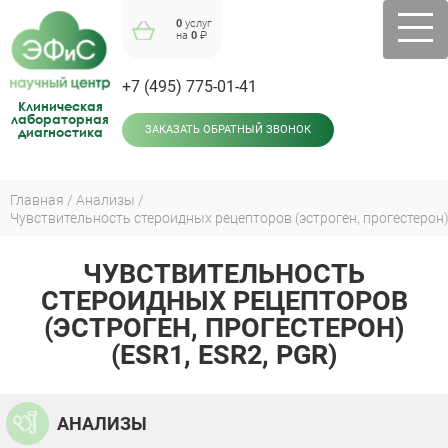
Jump
0
услуг
to
на
0
₽
navigation
+7 (495) 775-01-41
Клиническая
лабораторная
диагностика
ЗАКАЗАТЬ ОБРАТНЫЙ ЗВОНОК
Главная
Анализы
Чувствительность стероидных рецепторов (эстроген, прогестерон)
Вы
здесь
ЧУВСТВИТЕЛЬНОСТЬ
Back
to
СТЕРОИДНЫХ РЕЦЕПТОРОВ
top
(ЭСТРОГЕН, ПРОГЕСТЕРОН)
(ESR1, ESR2, PGR)
АНАЛИЗЫ