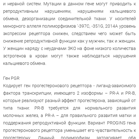
и нервной систем. Мутации в данном гене могут приводить к
репродуктивным нарушениям, нарушениям кальциевого
обмена, дезорганизации соединительной ткани. У носителей
минорного аллеля полиморфизмов '-397C, -351G, 2014A уровень
экспрессии рецептора снижен, следствием чего может быть
снижение репродуктивной функции как у мужчин, так и женщин.
У женщин наряду с неудачами ЭКО на фоне низкого количества
эстрогенов в крови могут также наблюдаться нарушения
кальциевого обмена.
Ген PGR
Кодирует ген прогестеронового рецептора - лиганд-зависимого
фактора транскрипции, имеющего 2 изоформы – PR-A и PR-B,
которые реализуют разный эффект прогестерона, зависящий от
типа ткани: PR-B требуется для нормального развития
молочных желез, а PR-A – для правильного развития матки и
поддержания репродуктивной функции. Вариант PROGINS гена
прогестеронового рецептора уменьшает его чувствительность к
прогестерону. Данный полиморфизм затрагивает оба