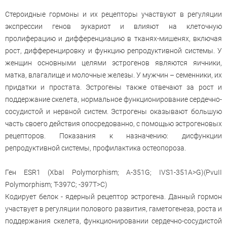
Стероидные гормоны и их рецепторы участвуют в регуляции
экспрессии генов эукариот и влияют на клеточную
пролиферацию и дифференциацию в тканях-мишенях, включая
рост, дифференцировку и функцию репродуктивной системы. У
женщин основными целями эстрогенов являются яичники,
матка, влагалище и молочные железы. У мужчин – семенники, их
придатки и простата. Эстрогены также отвечают за рост и
поддержание скелета, нормальное функционирование сердечно-
сосудистой и нервной систем. Эстрогены оказывают большую
часть своего действия опосредованно, с помощью эстрогеновых
рецепторов. Показания к назначению: дисфункции
репродуктивной системы, профилактика остеопороза.
Ген ESR1 (XbaI Polymorphism; A-351G; IVS1-351A>G)(PvuII
Polymorphism; T-397C; -397T>C)
Кодирует белок - ядерный рецептор эстрогена. Данный гормон
участвует в регуляции полового развития, гаметогенеза, роста и
поддержания скелета, функционировании сердечно-сосудистой