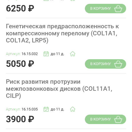
6250
₽
В КОРЗИНУ
Генетическая предрасположенность к
компрессионному перелому (COL1A1,
COL1A2, LRP5)
Артикул:
16.15.032
до 11 д.
5050
₽
В КОРЗИНУ
Риск развития протрузии
межпозвонковых дисков (COL11A1,
CILP)
Артикул:
16.15.035
до 11 д.
3900
₽
В КОРЗИНУ