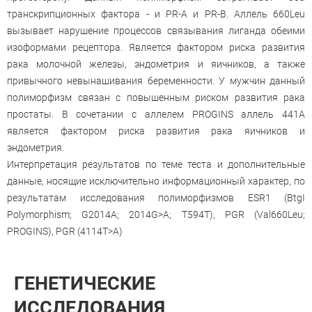
транскрипционных фактора - и PR-A и PR-B. Аллель 660Leu
вызывает нарушение процессов связывания лиганда обеими
изоформами рецептора. Является фактором риска развития
рака молочной железы, эндометрия и яичников, а также
привычного невынашивания беременности. У мужчин данный
полиморфизм связан с повышенным риском развития рака
простаты. В сочетании с аллелем PROGINS аллель 441А
является фактором риска развития рака яичников и
эндометрия.
Интерпретация результатов по теме теста и дополнительные
данные, носящие исключительно информационный характер, по
результатам исследования полиморфизмов ESR1 (BtgI
Polymorphism; G2014A; 2014G>A; T594T), PGR (Val660Leu;
PROGINS), PGR (4114T>A)
ГЕНЕТИЧЕСКИЕ
ИССЛЕДОВАНИЯ