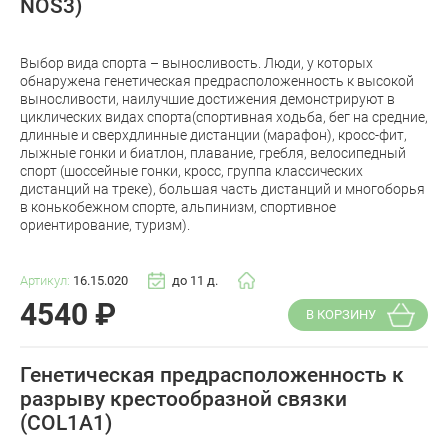
NOS3)
Выбор вида спорта – выносливость. Люди, у которых
обнаружена генетическая предрасположенность к высокой
выносливости, наилучшие достижения демонстрируют в
циклических видах спорта(спортивная ходьба, бег на средние,
длинные и сверхдлинные дистанции (марафон), кросс-фит,
лыжные гонки и биатлон, плавание, гребля, велосипедный
спорт (шоссейные гонки, кросс, группа классических
дистанций на треке), большая часть дистанций и многоборья
в конькобежном спорте, альпинизм, спортивное
ориентирование, туризм).
Артикул:
16.15.020
до 11 д.
4540
₽
В КОРЗИНУ
Генетическая предрасположенность к
разрыву крестообразной связки
(COL1A1)