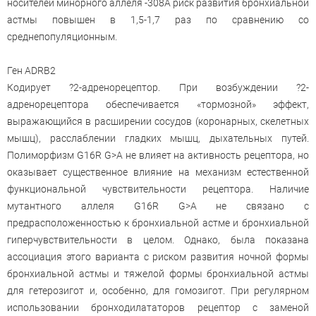
носителей минорного аллеля -308A риск развития бронхиальной
астмы повышен в 1,5-1,7 раз по сравнению со
среднепопуляционным.
Ген ADRB2
Кодирует ?2-адренорецептор. При возбуждении ?2-
адренорецептора обеспечивается «тормозной» эффект,
выражающийся в расширении сосудов (коронарных, скелетных
мышц), расслаблении гладких мышц, дыхательных путей.
Полиморфизм G16R G>A не влияет на активность рецептора, но
оказывает существенное влияние на механизм естественной
функциональной чувствительности рецептора. Наличие
мутантного аллеля G16R G>A не связано с
предрасположенностью к бронхиальной астме и бронхиальной
гиперчувствительности в целом. Однако, была показана
ассоциация этого варианта с риском развития ночной формы
бронхиальной астмы и тяжелой формы бронхиальной астмы
для гетерозигот и, особенно, для гомозигот. При регулярном
использовании бронходилататоров рецептор с заменой