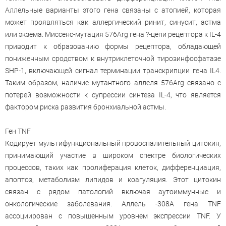
Аллельные варианты этого гена связаны с атопией, которая
может проявляться как аллергический ринит, синусит, астма
или экзема. Миссенс-мутация 576Arg гена ?-цепи рецептора к IL-4
приводит к образованию формы рецептора, обладающей
пониженным сродством к внутриклеточной тирозинфосфатазе
SHP-1, включающей сигнал терминации транскрипции гена IL4.
Таким образом, наличие мутантного аллеля 576Arg связано с
потерей возможности к супрессии синтеза IL-4, что является
фактором риска развития бронхиальной астмы.
Ген TNF
Кодирует мультифункциональный провоспалительный цитокин,
принимающий участие в широком спектре биологических
процессов, таких как пролиферация клеток, дифференциация,
апоптоз, метаболизм липидов и коагуляция. Этот цитокин
связан с рядом патологий включая аутоиммунные и
онкологические заболевания. Аллель -308A гена TNF
ассоциирован с повышенным уровнем экспрессии TNF. У