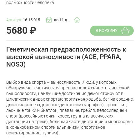
возможности человека.
Артикул:
16.15.015
до 11 д.
5680
₽
В КОРЗИНУ
Генетическая предрасположенность к
высокой выносливости (ACE, PPARA,
NOS3)
Выбор вида спорта – выносливость. Люди, у которых
обнаружена генетическая предрасположенность к высокой
выносливости, наилучшие достижения демонстрируют в
циклических видах спорта(спортивная ходьба, бег на средние,
длинные и сверхдлинные дистанции (марафон), кросс-фит,
лыжные гонки и биатлон, плавание, гребля, велосипедный
спорт (шоссейные гонки, кросс, группа классических
дистанций на треке), большая часть дистанций и многоборья
в конькобежном спорте, альпинизм, спортивное
ориентирование, туризм).