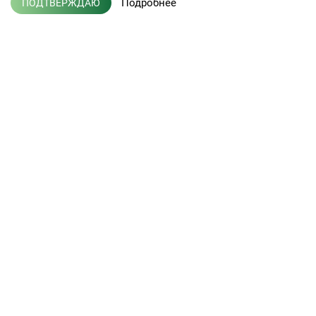
Подробнее
ПОДТВЕРЖДАЮ
+7 (495) 775-01-41
info@efis.ru
Клиническая лабораторная
диагностика, терапия,
Л041-01137-77/00368992
эндокринология
от 05 ноября 2015 г.
Кабинет врача
Новости
Кабинет партнера
Публикации
Пациентам
Вакансии
Услуги лаборатории
Контакты
Прием врачей
Наше оборудование