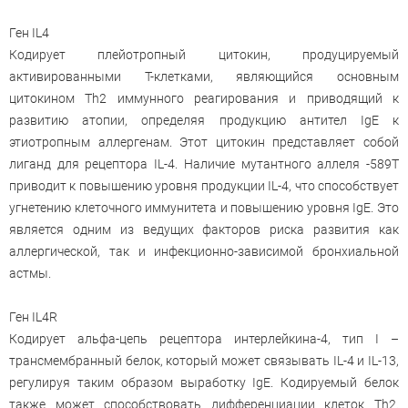
Ген IL4
Кодирует плейотропный цитокин, продуцируемый
активированными Т-клетками, являющийся основным
цитокином Th2 иммунного реагирования и приводящий к
развитию атопии, определяя продукцию антител IgЕ к
этиотропным аллергенам. Этот цитокин представляет собой
лиганд для рецептора IL-4. Наличие мутантного аллеля -589T
приводит к повышению уровня продукции IL-4, что способствует
угнетению клеточного иммунитета и повышению уровня IgE. Это
является одним из ведущих факторов риска развития как
аллергической, так и инфекционно-зависимой бронхиальной
астмы.
Ген IL4R
Кодирует альфа-цепь рецептора интерлейкина-4, тип I –
трансмембранный белок, который может связывать IL-4 и IL-13,
регулируя таким образом выработку IgE. Кодируемый белок
также может способствовать дифференциации клеток Th2.