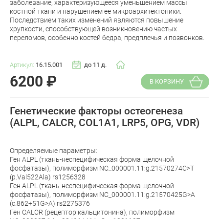
заболевание, характеризующееся уменьшением массы
костной ткани и нарушением ее микроархитектоники.
Последствием таких изменений являются повышение
хрупкости, способствующей возникновению частых
переломов, особенно костей бедра, предплечья и позвонков.
Артикул:
16.15.001
до 11 д.
6200
₽
В КОРЗИНУ
Генетические факторы остеогенеза
(ALPL, CALCR, COL1A1, LRP5, OPG, VDR)
Определяемые параметры:
Ген ALPL (ткань-неспецифическая форма щелочной
фосфатазы), полиморфизм NC_000001.11:g.21570274C>T
(p.Val522Ala) rs1256328
Ген ALPL (ткань-неспецифическая форма щелочной
фосфатазы), полиморфизм NC_000001.11:g.21570425G>A
(c.862+51G>A) rs2275376
Ген CALCR (рецептор кальцитонина), полиморфизм