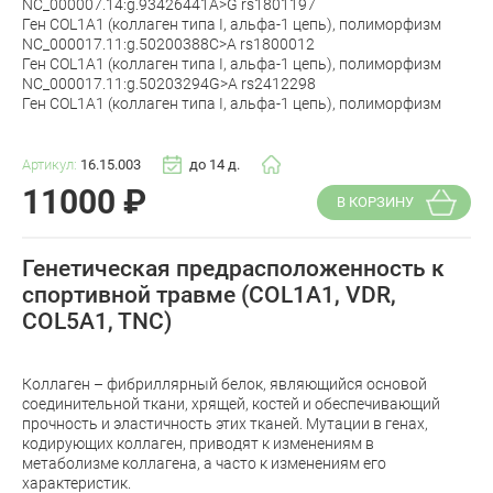
NC_000007.14:g.93426441A>G rs1801197
Ген COL1A1 (коллаген типа I, альфа-1 цепь), полиморфизм
NC_000017.11:g.50200388C>A rs1800012
Ген COL1A1 (коллаген типа I, альфа-1 цепь), полиморфизм
NC_000017.11:g.50203294G>A rs2412298
Ген COL1A1 (коллаген типа I, альфа-1 цепь), полиморфизм
Артикул:
16.15.003
до 14 д.
11000
₽
В КОРЗИНУ
Генетическая предрасположенность к
спортивной травме (COL1A1, VDR,
COL5A1, TNC)
Коллаген – фибриллярный белок, являющийся основой
соединительной ткани, хрящей, костей и обеспечивающий
прочность и эластичность этих тканей. Мутации в генах,
кодирующих коллаген, приводят к изменениям в
метаболизме коллагена, а часто к изменениям его
характеристик.