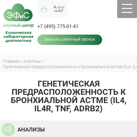
Jump
0
услуг
to
на
0
₽
navigation
+7 (495) 775-01-41
Клиническая
лабораторная
диагностика
ЗАКАЗАТЬ ОБРАТНЫЙ ЗВОНОК
Главная
Анализы
Генетическая предрасположенность к бронхиальной астме (IL4, IL
Вы
здесь
ГЕНЕТИЧЕСКАЯ
Back
to
ПРЕДРАСПОЛОЖЕННОСТЬ К
top
БРОНХИАЛЬНОЙ АСТМЕ (IL4,
IL4R, TNF, ADRB2)
АНАЛИЗЫ