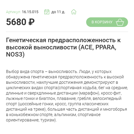
Артикул:
16.15.015
до 11 д.
5680
₽
В КОРЗИНУ
Генетическая предрасположенность к
высокой выносливости (ACE, PPARA,
NOS3)
Выбор вида спорта – выносливость. Люди, у которых
обнаружена генетическая предрасположенность к высокой
выносливости, наилучшие достижения демонстрируют в
циклических видах спорта(спортивная ходьба, бег на средние,
длинные и сверхдлинные дистанции (марафон), кросс-фит,
лыжные гонки и биатлон, плавание, гребля, велосипедный
спорт (шоссейные гонки, кросс, группа классических
дистанций на треке), большая часть дистанций и многоборья
в конькобежном спорте, альпинизм, спортивное
ориентирование, туризм).