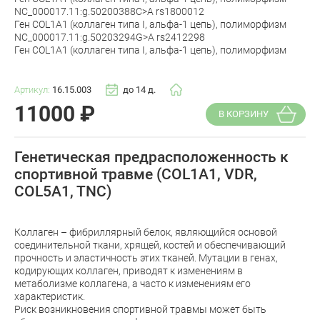
NC_000017.11:g.50200388C>A rs1800012
Ген COL1A1 (коллаген типа I, альфа-1 цепь), полиморфизм
NC_000017.11:g.50203294G>A rs2412298
Ген COL1A1 (коллаген типа I, альфа-1 цепь), полиморфизм
Артикул:
16.15.003
до 14 д.
11000
₽
В КОРЗИНУ
Генетическая предрасположенность к
спортивной травме (COL1A1, VDR,
COL5A1, TNC)
Коллаген – фибриллярный белок, являющийся основой
соединительной ткани, хрящей, костей и обеспечивающий
прочность и эластичность этих тканей. Мутации в генах,
кодирующих коллаген, приводят к изменениям в
метаболизме коллагена, а часто к изменениям его
характеристик.
Риск возникновения спортивной травмы может быть