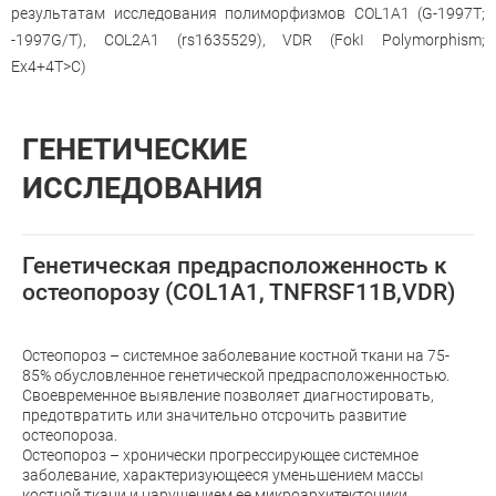
результатам исследования полиморфизмов COL1A1 (G-1997T;
-1997G/T), COL2A1 (rs1635529), VDR (FokI Polymorphism;
Ex4+4T>C)
ГЕНЕТИЧЕСКИЕ
ИССЛЕДОВАНИЯ
Генетическая предрасположенность к
остеопорозу (COL1A1, TNFRSF11B,VDR)
Остеопороз – системное заболевание костной ткани на 75-
85% обусловленное генетической предрасположенностью.
Своевременное выявление позволяет диагностировать,
предотвратить или значительно отсрочить развитие
остеопороза.
Остеопороз – хронически прогрессирующее системное
заболевание, характеризующееся уменьшением массы
костной ткани и нарушением ее микроархитектоники.