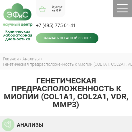
Jump
0
услуг
to
на
0
₽
navigation
+7 (495) 775-01-41
Клиническая
лабораторная
диагностика
ЗАКАЗАТЬ ОБРАТНЫЙ ЗВОНОК
Главная
Анализы
Генетическая предрасположенность к миопии (COL1A1, COL2A1, V
Вы
здесь
ГЕНЕТИЧЕСКАЯ
Back
to
ПРЕДРАСПОЛОЖЕННОСТЬ К
top
МИОПИИ (COL1A1, COL2A1, VDR,
MMP3)
АНАЛИЗЫ