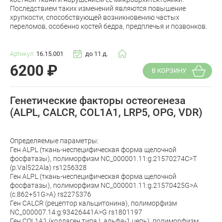
Последствием таких изменений являются повышение
хрупкости, способствующей возникновению частых
переломов, особенно костей бедра, предплечья и позвонков.
Артикул:
16.15.001
до 11 д.
6200
₽
В КОРЗИНУ
Генетические факторы остеогенеза
(ALPL, CALCR, COL1A1, LRP5, OPG, VDR)
Определяемые параметры:
Ген ALPL (ткань-неспецифическая форма щелочной
фосфатазы), полиморфизм NC_000001.11:g.21570274C>T
(p.Val522Ala) rs1256328
Ген ALPL (ткань-неспецифическая форма щелочной
фосфатазы), полиморфизм NC_000001.11:g.21570425G>A
(c.862+51G>A) rs2275376
Ген CALCR (рецептор кальцитонина), полиморфизм
NC_000007.14:g.93426441A>G rs1801197
Ген COL1A1 (коллаген типа I, альфа-1 цепь), полиморфизм