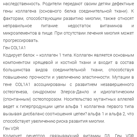
наследственность. Родители передают своим детям дефектные
гены коллагена (основного белка соединительной ткани). К
факторам, способствующим развитию миопии, также относят
неправильное питание: недостаток витаминов и
микроэлементов в пище. При отсутствии лечения миопия может
прогрессировать.
Ген COL1A1
Кодирует белок – коллаген 1 типа. Коллаген является основным
компонентом хрящевой и костной ткани и входит в состав
большинства видов соединительной ткани, способствуя
повышению прочности и увеличению эластичности. Мутации в
гене COL1A1 ассоциированы с развитием незавершенного
остеогенеза, синдромом Элерса-Данло и идиопатическим
(спонтанным) остеопорозом. Носительcтво мутантных аллелей
ведет к гиперпродукции цепи альфа 1 коллагена первого типа
вызывая дисбаланс соотношения цепеи? альфа 1 и альфа 2, что
способствует увеличению риска развития миопии.
Ген VDR
Кодирует рецептор, связывающий витамин D3. Ген VDR