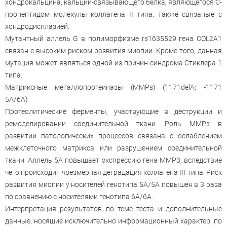
хондрокальцина, кальций-связывающего белка, являющегося C-
пропептидом молекулы коллагена II типа, также связаные с
хондродисплазией.
Мутантный аллель G в полиморфизме rs1635529 гена COL2A1
связан с высоким риском развития миопии. Кроме того, данная
мутация может являться одной из причин синдрома Стиклера 1
типа.
Матриксные металлопротеиназы (ММРs) (1171delA; -1171
5A/6A)
Протеолитические ферменты, участвующие в деструкции и
ремоделировании соединительной ткани. Роль MMPs в
развитии патологических процессов связана с ослаблением
межклеточного матрикса или разрушением соединительной
ткани. Аллель 5A повышает экспрессию гена ММР3, вследствие
чего происходит чрезмерная деградация коллагена III типа. Риск
развития миопии у носителей генотипа 5А/5А повышен в 3 раза
по сравнению с носителями генотипа 6А/6А.
Интерпретация результатов по теме теста и дополнительные
данные, носящие исключительно информационный характер, по