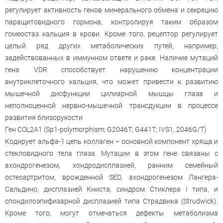
регулирует активность генов минерального обмена и секрецию
паращитовидного гормона, контролируя таким образом
гомеостаз кальция в крови. Кроме того, рецептор регулирует
целый ряд других метаболических путей, например,
задействованных в иммунном ответе и раке. Наличие мутаций
гена VDR способствует нарушению концентрации
внутриклеточного кальция, что может привести к развитию
мышечной дисфункции цилиарной мышцы глаза и
неполноценной нервно-мышечной трансдукции в процессе
развития близорукости
Ген COL2A1 (Sp1-polymorphism; G2046T; G441T; IVS1, 2046G/T)
Кодирует альфа-1 цепь коллаген – основной компонент хряща и
стекловидного тела глаза. Мутации в этом гене связаны с
ахондрогенезом, хондродисплазией, ранним семейный
остеоартритом, врожденной SED, ахондрогенезом Лангера-
Сальдино, дисплазией Книста, синдром Стиклера I типа, и
спондилоэпифизарной дисплазией типа Страдвика (Strudwick).
Кроме того, могут отмечаться дефекты метаболизма