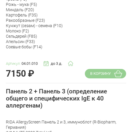
Рожь - мука (F5)
Миндаль (F20)
Картофель (F35)
Ракообразные (F23)
Кунжут (сезам) - семена (F10)
Молоко (F2)
Сельдерей (F85)
Апельсин (F33)
Соевые бобы (F14)
Артикул:
04.01.010
до 3 д.
7150
₽
В КОРЗИНУ
Панель 2 + Панель 3 (определение
общего и специфических IgE к 40
аллергенам)
RIDA AllergyScreen Панель 2 и 3, иммуноблот (R-Biopharm,
Германия)