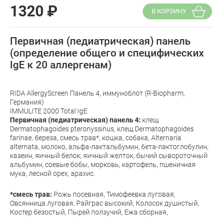
1320
₽
В КОРЗИНУ
Первичная (педиатрическая) панель
(определение общего и специфических
IgE к 20 аллергенам)
RIDA AllergyScreen Панель 4, иммуноблот (R-Biopharm,
Германия)
IMMULITE 2000 Total IgE
Первичная (педиатрическая) панель 4:
клещ
Dermatophagoides pteronyssinus, клещ Dermatophagoides
farinae, береза, смесь трав*, кошка, собака, Alternaria
alternata, молоко, альфа-лактальбумин, бета-лактоглобулин,
казеин, яичный белок, яичный желток, бычий сывороточный
альбумин, соевые бобы, морковь, картофель, пшеничная
мука, лесной орех, арахис.
*смесь трав:
Рожь посевная, Тимофеевка луговая,
Овсянница луговая, Райграс высокий, Колосок душистый,
Костер безостый, Пырей ползучий, Ежа сборная,