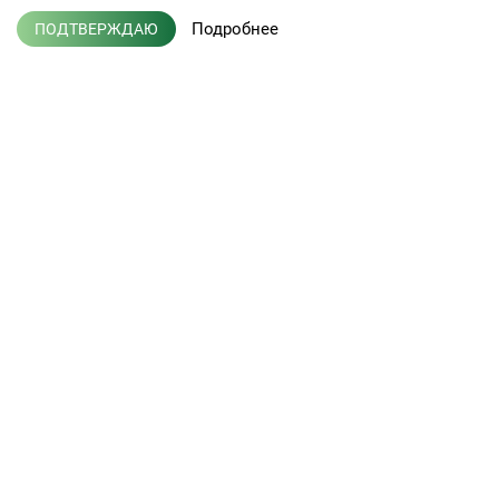
Подробнее
ПОДТВЕРЖДАЮ
+7 (495) 775-01-41
info@efis.ru
Клиническая лабораторная
диагностика, терапия,
Л041-01137-77/00368992
эндокринология
от 05 ноября 2015 г.
Кабинет врача
Новости
Кабинет партнера
Публикации
Пациентам
Вакансии
Услуги лаборатории
Контакты
Прием врачей
Наше оборудование