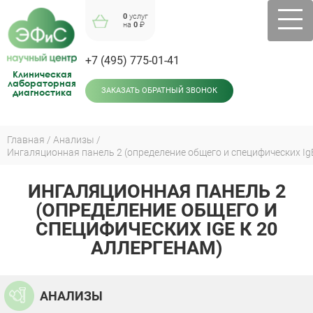
Jump
0
услуг
to
на
0
₽
navigation
+7 (495) 775-01-41
Клиническая
лабораторная
диагностика
ЗАКАЗАТЬ ОБРАТНЫЙ ЗВОНОК
Главная
Анализы
Ингаляционная панель 2 (определение общего и специфических IgE
Вы
здесь
ИНГАЛЯЦИОННАЯ ПАНЕЛЬ 2
Back
to
(ОПРЕДЕЛЕНИЕ ОБЩЕГО И
top
СПЕЦИФИЧЕСКИХ IGE К 20
АЛЛЕРГЕНАМ)
АНАЛИЗЫ