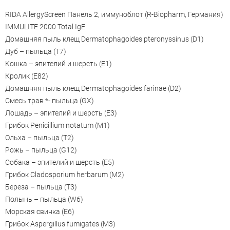
RIDA AllergyScreen Панель 2, иммуноблот (R-Biopharm, Германия)
IMMULITE 2000 Total IgE
Домашняя пыль клещ Dermatophagoides pteronyssinus (D1)
Дуб – пыльца (T7)
Кошка – эпителий и шерсть (E1)
Кролик (E82)
Домашняя пыль клещ Dermatophagoides farinae (D2)
Смесь трав *- пыльца (GX)
Лошадь – эпителий и шерсть (E3)
Грибок Penicillium notatum (M1)
Ольха – пыльца (T2)
Рожь – пыльца (G12)
Собака – эпителий и шерсть (E5)
Грибок Cladosporium herbarum (M2)
Береза – пыльца (T3)
Полынь – пыльца (W6)
Морская свинка (E6)
Грибок Aspergillus fumigates (M3)