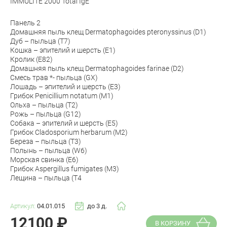
IMMULITE 2000 Total IgE
Панель 2
Домашняя пыль клещ Dermatophagoides pteronyssinus (D1)
Дуб – пыльца (T7)
Кошка – эпителий и шерсть (E1)
Кролик (E82)
Домашняя пыль клещ Dermatophagoides farinae (D2)
Смесь трав *- пыльца (GX)
Лошадь – эпителий и шерсть (E3)
Грибок Penicillium notatum (M1)
Ольха – пыльца (T2)
Рожь – пыльца (G12)
Собака – эпителий и шерсть (E5)
Грибок Cladosporium herbarum (M2)
Береза – пыльца (T3)
Полынь – пыльца (W6)
Морская свинка (E6)
Грибок Aspergillus fumigates (M3)
Лещина – пыльца (T4
Артикул:
04.01.015
до 3 д.
12100
₽
В КОРЗИНУ