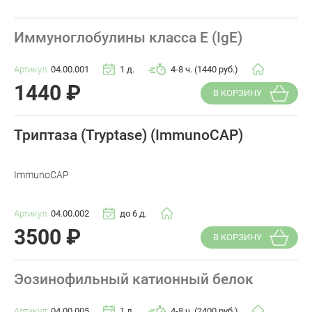
Иммуноглобулины класса E (IgE)
Артикул:
04.00.001
1 д.
4-8 ч. (1440 руб.)
1440
₽
В КОРЗИНУ
Триптаза (Tryptase) (ImmunoCAP)
ImmunoCAP
Артикул:
04.00.002
до 6 д.
3500
₽
В КОРЗИНУ
Эозинофильный катионный белок
Артикул:
04.00.005
1 д.
4-8 ч. (2400 руб.)