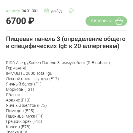
Артикул:
04.01.001
до 3 д.
6700
₽
В КОРЗИНУ
Пищевая панель 3 (определение общего
и специфических IgE к 20 аллергенам)
RIDA AllergyScreen Панель 3, иммуноблот (R-Biopharm,
Германия)
IMMULITE 2000 Total IgE
Лесной орех – фундук (F17)
Яичный белок (F1)
Морковь (F31)
Яблоко
Арахис (F13)
Яичный желток (F75)
Помидор (F25)
Пшеница- мука (F4)
Грецкий орех (F16)
Казеин (F78)
Треска (F3)