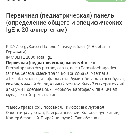
Первичная (педиатрическая) панель
(определение общего и специфических
IgE к 20 аллергенам)
RIDA AllergyScreen Панель 4, иммуноблот (R-Biopharm,
Германия)
IMMULITE 2000 Total IgE
Первичная (педиатрическая) панель 4:
клещ
Dermatophagoides pteronyssinus, клещ Dermatophagoides
farinae, береза, смесь трав*, кошка, собака, Alternaria
alternata, молоко, альфа-лактальбумин, бета-лактоглобулин,
казеин, яичный белок, яичный желток, бычий сывороточный
альбумин, соевые бобы, морковь, картофель, пшеничная
мука, лесной орех, арахис.
*смесь трав:
Рожь посевная, Тимофеевка луговая,
Овсянница луговая, Райграс высокий, Колосок душистый,
Костер безостый, Пырей ползучий, Ежа сборная,