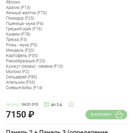
Яблоко
Арахис (F13)
Яичный желток (F75)
Помидор (F25)
Пшеница- мука (F4)
Грецкий орех (F16)
Казеин (F78)
Треска (F3)
Рожь - мука (F5)
Миндаль (F20)
Картофель (F35)
Ракообразные (F23)
Кунжут (сезам) - семена (F10)
Молоко (F2)
Сельдерей (F85)
Апельсин (F33)
Соевые бобы (F14)
Артикул:
04.01.010
до 3 д.
7150
₽
В КОРЗИНУ
Панель 2 + Панель 3 (определение