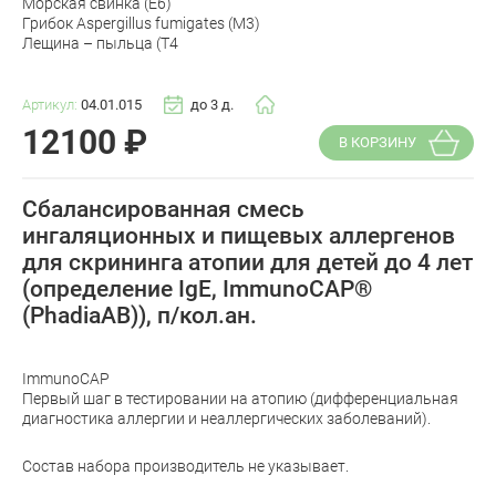
Морская свинка (E6)
Грибок Aspergillus fumigates (M3)
Лещина – пыльца (T4
Артикул:
04.01.015
до 3 д.
12100
₽
В КОРЗИНУ
Сбалансированная смесь
ингаляционных и пищевых аллергенов
для скрининга атопии для детей до 4 лет
(определение IgE, ImmunoCAP®
(PhadiaAB)), п/кол.ан.
ImmunoCAP
Первый шаг в тестировании на атопию (дифференциальная
диагностика аллергии и неаллергических заболеваний).
Состав набора производитель не указывает.