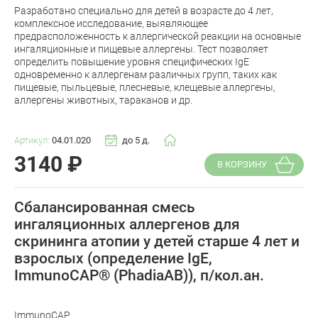
Разработано специально для детей в возрасте до 4 лет,
комплексное исследование, выявляющее
предрасположенность к аллергической реакции на основные
ингаляционные и пищевые аллергены. Тест позволяет
определить повышение уровня специфических IgE
одновременно к аллергенам различных групп, таких как
пищевые, пыльцевые, плесневые, клещевые аллергены,
аллергены животных, тараканов и др.
Артикул:
04.01.020
до 5 д.
3140
₽
В КОРЗИНУ
Сбалансированная смесь
ингаляционных аллергенов для
скрининга атопии у детей старше 4 лет и
взрослых (определение IgE,
ImmunoCAP® (PhadiaAB)), п/кол.ан.
ImmunoCAP