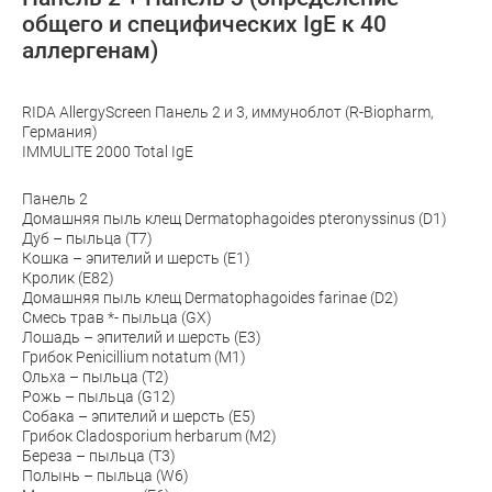
общего и специфических IgE к 40
аллергенам)
RIDA AllergyScreen Панель 2 и 3, иммуноблот (R-Biopharm,
Германия)
IMMULITE 2000 Total IgE
Панель 2
Домашняя пыль клещ Dermatophagoides pteronyssinus (D1)
Дуб – пыльца (T7)
Кошка – эпителий и шерсть (E1)
Кролик (E82)
Домашняя пыль клещ Dermatophagoides farinae (D2)
Смесь трав *- пыльца (GX)
Лошадь – эпителий и шерсть (E3)
Грибок Penicillium notatum (M1)
Ольха – пыльца (T2)
Рожь – пыльца (G12)
Собака – эпителий и шерсть (E5)
Грибок Cladosporium herbarum (M2)
Береза – пыльца (T3)
Полынь – пыльца (W6)