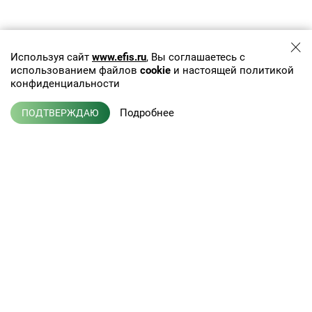
Используя сайт
www.efis.ru
, Вы соглашаетесь с
использованием файлов
cookie
и настоящей политикой
конфиденциальности
Подробнее
ПОДТВЕРЖДАЮ
+7 (495) 775-01-41
info@efis.ru
Клиническая лабораторная
диагностика, терапия,
Л041-01137-77/00368992
эндокринология
от 05 ноября 2015 г.