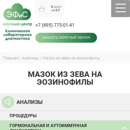
Jump
0
услуг
to
на
0
₽
navigation
+7 (495) 775-01-41
Клиническая
лабораторная
диагностика
ЗАКАЗАТЬ ОБРАТНЫЙ ЗВОНОК
Главная
Анализы
Мазок из зева на эозинофилы
Вы
здесь
МАЗОК ИЗ ЗЕВА НА
Back
to
ЭОЗИНОФИЛЫ
top
АНАЛИЗЫ
ПРОЦЕДУРЫ
ГОРМОНАЛЬНАЯ И АУТОИММУННАЯ