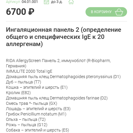
Артикул:
04.01.001
до 3 д.
6700
₽
В КОРЗИНУ
Ингаляционная панель 2 (определение
общего и специфических IgE к 20
аллергенам)
RIDA AllergyScreen Панель 2, иммуноблот (R-Biopharm,
Германия)
IMMULITE 2000 Total IgE
Домашняя пыль клещ Dermatophagoides pteronyssinus (D1)
Дуб – пыльца (T7)
Кошка – эпителий и шерсть (E1)
Кролик (E82)
Домашняя пыль клещ Dermatophagoides farinae (D2)
Смесь трав *- пыльца (GX)
Лошадь – эпителий и шерсть (E3)
Грибок Penicillium notatum (M1)
Ольха – пыльца (T2)
Рожь – пыльца (G12)
Собака – эпителий и шерсть (E5)