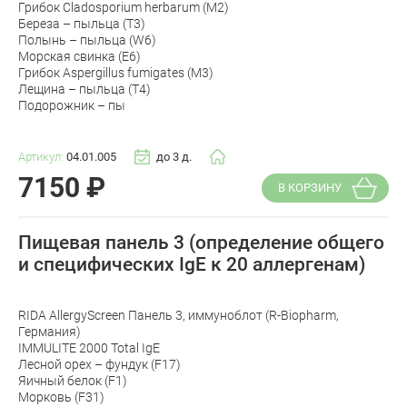
Грибок Cladosporium herbarum (M2)
Береза – пыльца (T3)
Полынь – пыльца (W6)
Морская свинка (E6)
Грибок Aspergillus fumigates (M3)
Лещина – пыльца (T4)
Подорожник – пы
Артикул:
04.01.005
до 3 д.
7150
₽
В КОРЗИНУ
Пищевая панель 3 (определение общего
и специфических IgE к 20 аллергенам)
RIDA AllergyScreen Панель 3, иммуноблот (R-Biopharm,
Германия)
IMMULITE 2000 Total IgE
Лесной орех – фундук (F17)
Яичный белок (F1)
Морковь (F31)