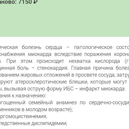
ново: 7150 ₽
ческая болезнь сердца – патологическое состо
снабжения миокарда вследствие поражения корон
а. При этом происходит нехватка кислорода (г
динная боль – стенокардия. Главная причина боле
ованием жировых отложений в просвете сосуда, зат
руют атеросклеротические бляшки, которые могут 
ы, вызывая острую форму ИБС – инфаркт миокарда.
ания к назначению:
ягощенный семейный анамнез по сердечно-сосуд
венников в молодом возрасте);
пергомоцистеинемия;
следственные дислипидемии;