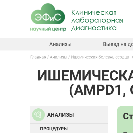
Jump
to
Клиническая
navigation
лабораторная
диагностика
Анализы
Выезд на д
Главная
Анализы
Ишемическая болезнь сердца - 
Вы
ИШЕМИЧЕСКА
здесь
Back
to
top
(AMPD1, 
С
АНАЛИЗЫ
ПРОЦЕДУРЫ