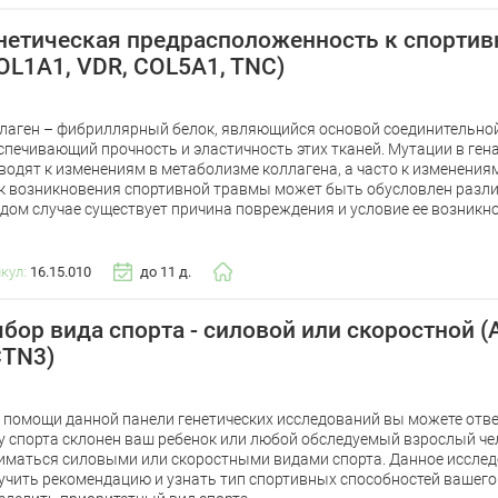
нетическая предрасположенность к спортив
OL1A1, VDR, COL5A1, TNC)
лаген – фибриллярный белок, являющийся основой соединительной 
спечивающий прочность и эластичность этих тканей. Мутации в ген
водят к изменениям в метаболизме коллагена, а часто к изменениям
к возникновения спортивной травмы может быть обусловлен разл
дом случае существует причина повреждения и условие ее возникн
икул:
16.15.010
до 11 д.
бор вида спорта - силовой или скоростной (
TN3)
 помощи данной панели генетических исследований вы можете ответ
у спорта склонен ваш ребенок или любой обследуемый взрослый чел
иматься силовыми или скоростными видами спорта. Данное иссле
учить рекомендацию и узнать тип спортивных способностей вашего 