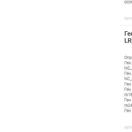
осо
Арт
Ге
LR
Опр
Ген
NC_
Ген
NC_
Ген
Ген
rs1
Ген
rs2
Ген
Арт