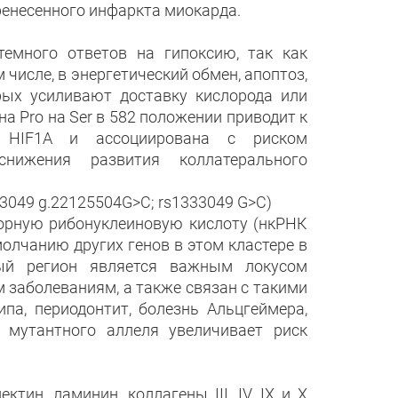
ренесенного инфаркта миокарда.
темного ответов на гипоксию, так как
 числе, в энергетический обмен, апоптоз,
орых усиливают доставку кислорода или
а Pro на Ser в 582 положении приводит к
а HIF1A и ассоциирована с риском
нижения развития коллатерального
049 g.22125504G>C; rs1333049 G>C)
орную рибонуклеиновую кислоту (нкРНК
молчанию других генов в этом кластере в
ный регион является важным локусом
 заболеваниям, а также связан с такими
ипа, периодонтит, болезнь Альцгеймера,
е мутантного аллеля увеличивает риск
ин, ламинин, коллагены III, IV, IX и X