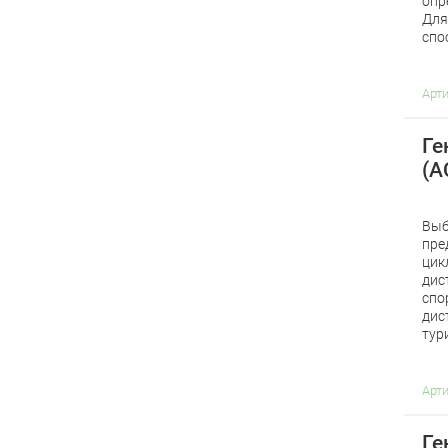
опр
Для
спо
Арт
Ге
(A
Выб
пре
цик
дис
спо
дис
тур
Арт
Ге