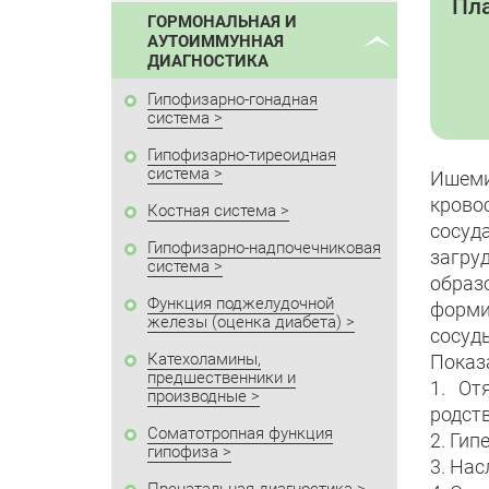
Пла
ГОРМОНАЛЬНАЯ И
АУТОИММУННАЯ
ДИАГНОСТИКА
Гипофизарно-гонадная
система
Гипофизарно-тиреоидная
система
Ишеми
крово
Костная система
сосуд
Гипофизарно-надпочечниковая
загру
система
образ
Функция поджелудочной
форми
железы (оценка диабета)
сосуд
Катехоламины,
Показ
предшественники и
1. От
производные
родст
Соматотропная функция
2. Ги
гипофиза
3. На