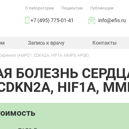
О лаборатории
Пациентам
Публикации
+7 (495) 775-01-41
info@efis.ru
ом
Запись к врачу
Контакты
скрининг (AMPD1, CDKN2A, HIF1A, MMP3, APOE)
Я БОЛЕЗНЬ СЕРДЦА
CDKN2A, HIF1A, MM
тоимость