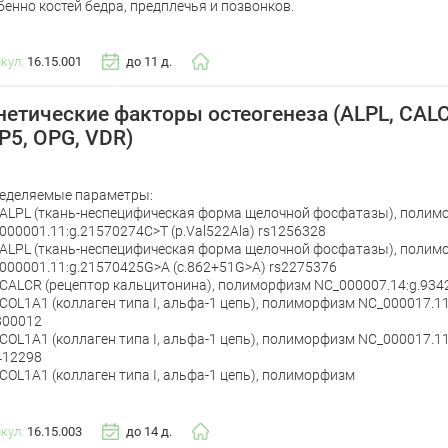
бенно костей бедра, предплечья и позвонков.
икул:
16.15.001
до 11 д.
нетические факторы остеогенеза (ALPL, CAL
P5, OPG, VDR)
еделяемые параметры:
 ALPL (ткань-неспецифическая форма щелочной фосфатазы), поли
000001.11:g.21570274C>T (p.Val522Ala) rs1256328
 ALPL (ткань-неспецифическая форма щелочной фосфатазы), поли
000001.11:g.21570425G>A (c.862+51G>A) rs2275376
 CALCR (рецептор кальцитонина), полиморфизм NC_000007.14:g.93
 COL1A1 (коллаген типа I, альфа-1 цепь), полиморфизм NC_000017.1
800012
 COL1A1 (коллаген типа I, альфа-1 цепь), полиморфизм NC_000017.1
412298
 COL1A1 (коллаген типа I, альфа-1 цепь), полиморфизм
икул:
16.15.003
до 14 д.