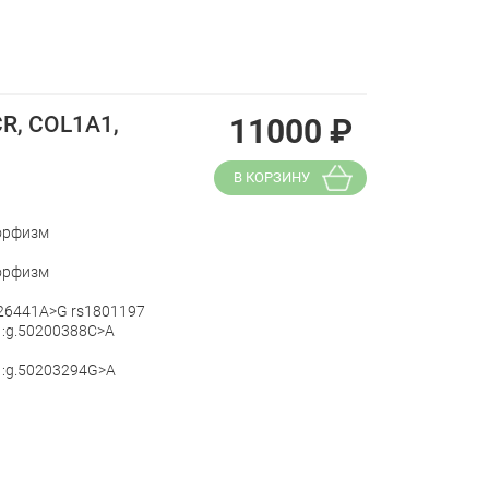
CR, COL1A1,
11000
₽
В КОРЗИНУ
морфизм
морфизм
426441A>G rs1801197
1:g.50200388C>A
1:g.50203294G>A