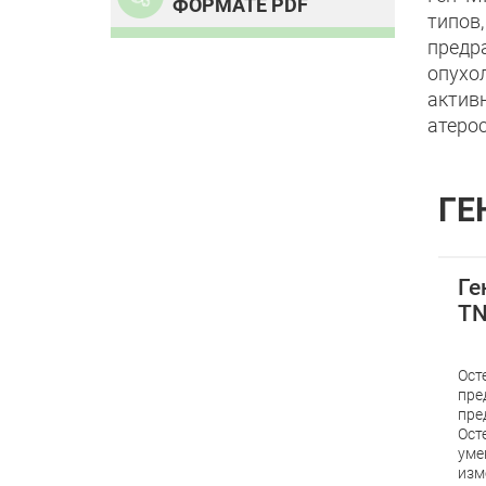
ФОРМАТЕ PDF
типо
предр
опухо
актив
атеро
ГЕ
Ге
TN
Ост
пре
пре
Ост
уме
изм