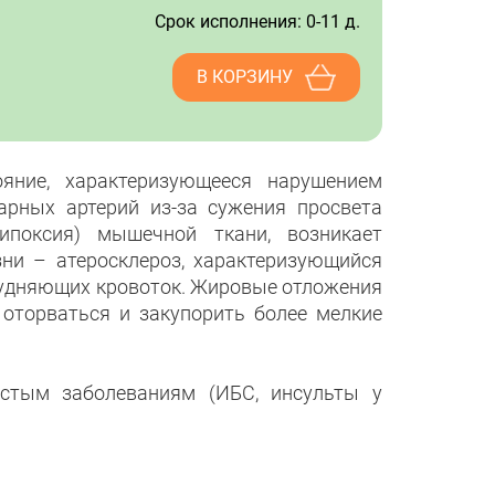
Срок исполнения: 0-11 д.
В КОРЗИНУ
яние, характеризующееся нарушением
арных артерий из-за сужения просвета
ипоксия) мышечной ткани, возникает
зни – атеросклероз, характеризующийся
рудняющих кровоток. Жировые отложения
оторваться и закупорить более мелкие
истым заболеваниям (ИБС, инсульты у