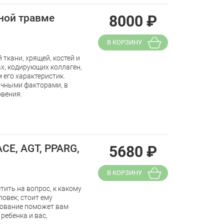
ной травме
8000
₽
В КОРЗИНУ
ткани, хрящей, костей и
ах, кодирующих коллаген,
 его характеристик.
ичными факторами, в
овения.
ACE, AGT, PPARG,
5680
₽
В КОРЗИНУ
ить на вопрос, к какому
овек; стоит ему
дование поможет вам
ребенка и вас,