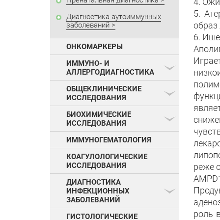
Пренатальная диагностика
4. Ожи
5. Ат
Диагностика аутоиммунных
образ
заболеваний
6. Иш
ОНКОМАРКЕРЫ
Аполип
Играе
ИММУНО- И
низко
АЛЛЕРГОДИАГНОСТИКА
поли
ОБЩЕКЛИНИЧЕСКИЕ
функц
ИССЛЕДОВАНИЯ
являе
БИОХИМИЧЕСКИЕ
сниже
ИССЛЕДОВАНИЯ
чувст
ИММУНОГЕМАТОЛОГИЯ
лека
липоп
КОАГУЛОЛОГИЧЕСКИЕ
ИССЛЕДОВАНИЯ
реже 
AMPD1
ДИАГНОСТИКА
Прод
ИНФЕКЦИОННЫХ
ЗАБОЛЕВАНИЙ
адено
роль 
ГИСТОЛОГИЧЕСКИЕ