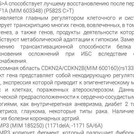
G>A способствует лучшему восстановлению после пе
F1A (MIM 603348) (P582S C>T)
 является главным регулятором клеточного и сис
рует транскрипцию многих генов, вовлеченных, в том
генез, а также генов, продукты деятельности кот
бствуют метаболической адаптации к гипоксии. Замен
ичению трансактивационной способности белк
икновения осложнений при ИБС вследствие с
снабжения.
сомная область CDKN2A/CDKN2B(MIM 600160)(rs1333
кт гена представляет собой некодирующую регулят
), экспрессия которой приводит к эпигенетическому 
х и клетках, пораженных атеросклерозом. Дан
ической предрасположенности к сердечно-сосудистым
огиями, как внутричерепная аневризма, диабет 2 т
етриоз, глаукома, некоторые типы рака. Наличи
тия болезни коронарных артрий.
P3 (MIM 185250) (1171delA; -1171 5A/6A)
MP3 кодирует фермент, который разрушает фибронект