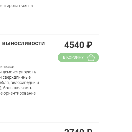
иентироваться на
й выносливости
4540
₽
В КОРЗИНУ
тическая
я демонстрируют в
 и сверхдлинные
ребля, велосипедный
е), большая часть
ое ориентирование,