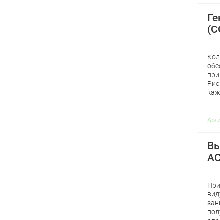
Ге
(C
Кол
обе
при
Рис
каж
Арт
Вы
AC
При
вид
зан
пол