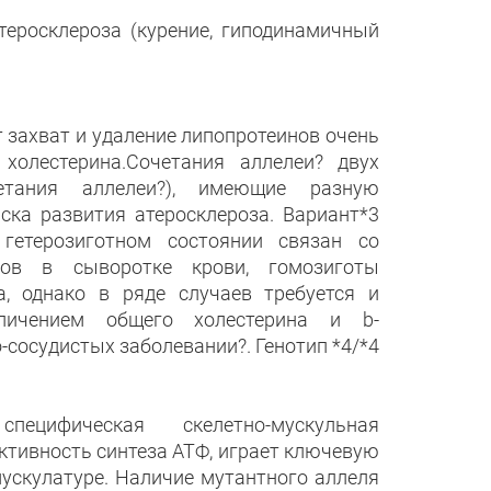
теросклероза (курение, гиподинамичный
 захват и удаление липопротеинов очень
холестерина.Сочетания аллелеи? двух
тания аллелеи?), имеющие разную
ка развития атеросклероза. Вариант*3
гетерозиготном состоянии связан со
нов в сыворотке крови, гомозиготы
, однако в ряде случаев требуется и
личением общего холестерина и b-
-сосудистых заболевании?. Генотип *4/*4
ифическая скелетно-мускульная
тивность синтеза АТФ, играет ключевую
мускулатуре. Наличие мутантного аллеля