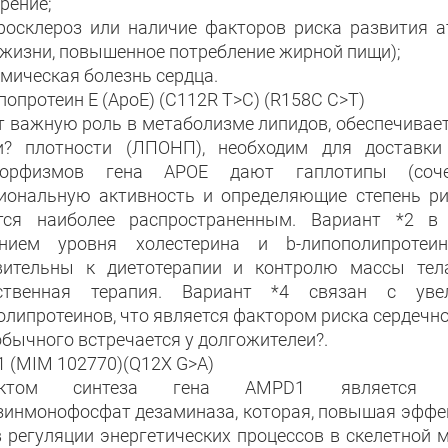
рение;
еросклероз или наличие факторов риска развития а
 жизни, повышенное потребление жирной пищи);
емическая болезнь сердца.
опротеин Е (ApoE) (C112R T>C) (R158C C>T)
т важную роль в метаболизме липидов, обеспечивает
и? плотности (ЛПОНП), необходим для доставки 
морфизмов гена АРОЕ дают гаплотипы (соче
иональную активность и определяющие степень рис
тся наиболее распространенным. Вариант *2 в 
нием уровня холестерина и b-липополипротеи
вительны к диетотерапии и контролю массы тела
рственная терапия. Вариант *4 связан с уве
олипротеинов, что является фактором риска сердечно
обычного встречается у долгожителеи?.
 (MIM 102770)(Q12X G>A)
уктом синтеза гена AMPD1 является спец
зинмонофосфат дезаминаза, которая, повышая эффек
в регуляции энергетических процессов в скелетной 