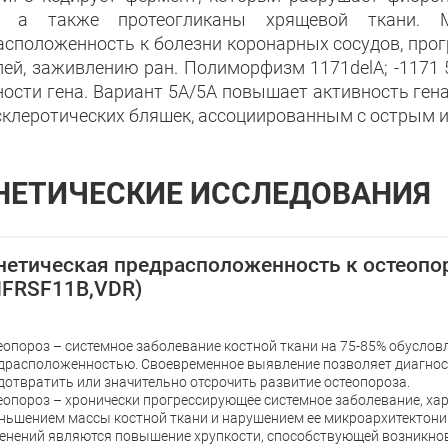
в, а также протеогликаны хрящевой ткани.
асположенность к болезни коронарных сосудов, про
лей, заживлению ран. Полиморфизм 1171delA; -1171
ности гена. Вариант 5А/5А повышает активность ген
склеротических бляшек, ассоциированным с острым 
НЕТИЧЕСКИЕ ИССЛЕДОВАНИЯ
нетическая предрасположенность к остеопо
FRSF11B,VDR)
еопороз – системное заболевание костной ткани на 75-85% обуслов
драсположенностью. Своевременное выявление позволяет диагнос
дотвратить или значительно отсрочить развитие остеопороза.
еопороз – хронически прогрессирующее системное заболевание, х
ньшением массы костной ткани и нарушением ее микроархитектони
енений являются повышение хрупкости, способствующей возникно