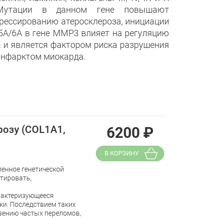
 Мутации в данном гене повышают
грессированию атеросклероза, инициации
 5A/6A в гене ММР3 влияет на регуляцию
а и является фактором риска разрушения
инфарктом миокарда.
розу (COL1A1,
6200
₽
В КОРЗИНУ
ленное генетической
тировать,
арактеризующееся
ки. Последствием таких
вению частых переломов,