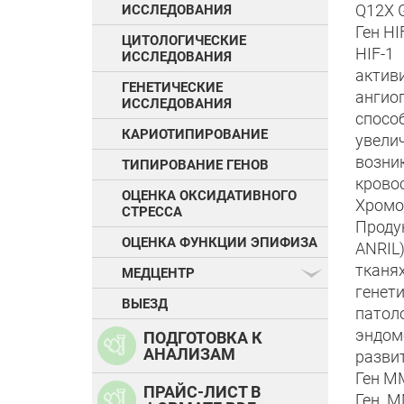
Q12X 
ИССЛЕДОВАНИЯ
Ген HI
ЦИТОЛОГИЧЕСКИЕ
HIF-1
ИССЛЕДОВАНИЯ
активи
ГЕНЕТИЧЕСКИЕ
ангио
ИССЛЕДОВАНИЯ
спосо
КАРИОТИПИРОВАНИЕ
увел
возн
ТИПИРОВАНИЕ ГЕНОВ
крово
ОЦЕНКА ОКСИДАТИВНОГО
Хромо
СТРЕССА
Проду
ОЦЕНКА ФУНКЦИИ ЭПИФИЗА
ANRIL
тканя
МЕДЦЕНТР
генет
ВЫЕЗД
патол
эндом
ПОДГОТОВКА К
АНАЛИЗАМ
разви
Ген MM
ПРАЙС-ЛИСТ В
Ген M