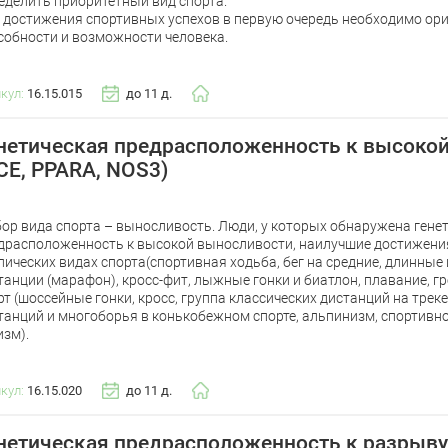
еделить приоритетный вид спорта.
 достижения спортивных успехов в первую очередь необходимо ор
собности и возможности человека.
икул:
16.15.015
до 11 д.
нетическая предрасположенность к высоко
CE, PPARA, NOS3)
ор вида спорта – выносливость. Люди, у которых обнаружена гене
драсположенность к высокой выносливости, наилучшие достижени
лических видах спорта(спортивная ходьба, бег на средние, длинные
танции (марафон), кросс-фит, лыжные гонки и биатлон, плавание, г
рт (шоссейные гонки, кросс, группа классических дистанций на трек
танций и многоборья в конькобежном спорте, альпинизм, спортивн
изм).
икул:
16.15.020
до 11 д.
нетическая предрасположенность к разрыву