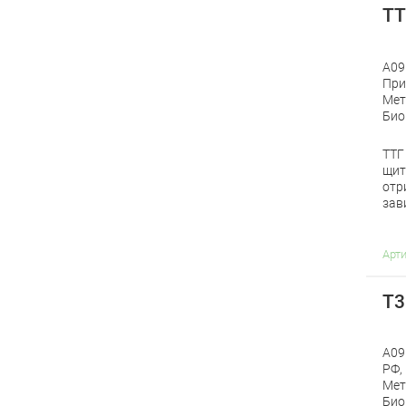
ТТ
A09
При
Мет
Био
ТТГ
щит
отр
зав
Арт
Т3
A09
РФ,
Мет
Био