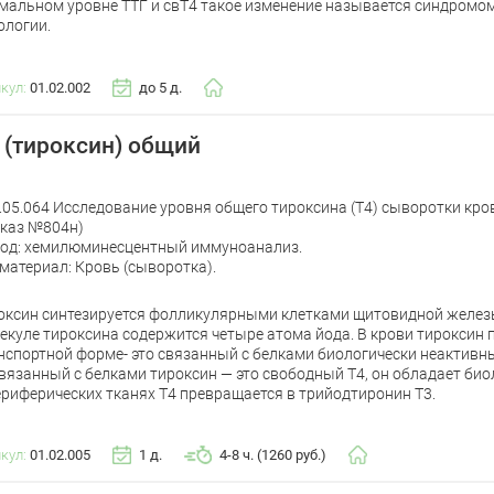
мальном уровне ТТГ и свТ4 такое изменение называется синдромо
ологии.
икул:
01.02.002
до 5 д.
 (тироксин) общий
.05.064 Исследование уровня общего тироксина (Т4) сыворотки кро
каз №804н)
од: хемилюминесцентный иммуноанализ.
материал: Кровь (сыворотка).
оксин синтезируется фолликулярными клетками щитовидной железы
екуле тироксина содержится четыре атома йода. В крови тироксин 
нспортной форме- это связанный с белками биологически неактивн
вязанный с белками тироксин — это свободный Т4, он обладает био
ериферических тканях Т4 превращается в трийодтиронин Т3.
икул:
01.02.005
1 д.
4-8 ч. (1260 руб.)