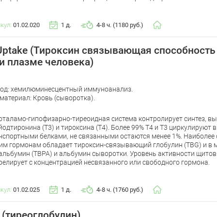
икул:
01.02.020
1 д.
4-8 ч. (1180 руб.)
Uptake (Тироксин связывающая способность
и плазме человека)
од: хемилюминесцентный иммуноанализ.
материал: Кровь (сыворотка).
оталамо-гипофизарно-тиреоидная система контролирует синтез, вы
йодтиронина (T3) и тироксина (T4). Более 99% T4 и T3 циркулируют 
нспортными белками, не связанными остаются менее 1%. Наиболее
им гормонам обладает тироксин-связывающий глобулин (TBG) и в 
альбумин (TBPA) и альбумин сыворотки. Уровень активности щито
релирует с концентрацией несвязанного или свободного гормона.
икул:
01.02.025
1 д.
4-8 ч. (1760 руб.)
 (тиреоглобулин)