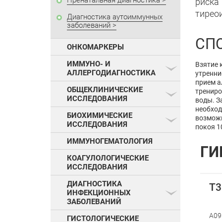
Пренатальная диагностика
риска
тирео
Диагностика аутоиммунных
заболеваний
СП
ОНКОМАРКЕРЫ
ИММУНО- И
Взятие 
АЛЛЕРГОДИАГНОСТИКА
утренни
прием а
ОБЩЕКЛИНИЧЕСКИЕ
трениро
ИССЛЕДОВАНИЯ
воды. З
необход
БИОХИМИЧЕСКИЕ
возможн
ИССЛЕДОВАНИЯ
покоя 1
ИММУНОГЕМАТОЛОГИЯ
ГИ
КОАГУЛОЛОГИЧЕСКИЕ
ИССЛЕДОВАНИЯ
ДИАГНОСТИКА
Т3
ИНФЕКЦИОННЫХ
ЗАБОЛЕВАНИЙ
A09
ГИСТОЛОГИЧЕСКИЕ