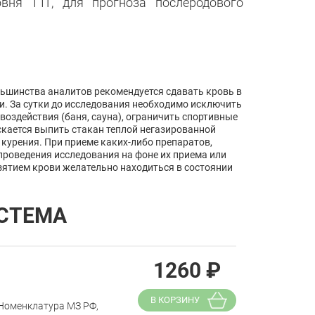
вня ТТГ, для прогноза послеродового
льшинства аналитов рекомендуется сдавать кровь в
щи. За сутки до исследования необходимо исключить
воздействия (баня, сауна), ограничить спортивные
скается выпить стакан теплой негазированной
 курения. При приеме каких-либо препаратов,
проведения исследования на фоне их приема или
зятием крови желательно находиться в состоянии
СТЕМА
1260
₽
В КОРЗИНУ
(Номенклатура МЗ РФ,