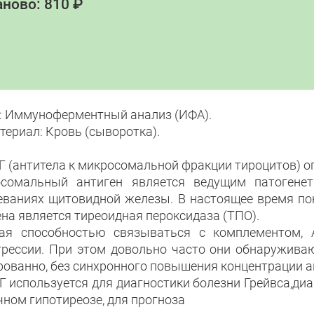
ново: 810 ₽
: Иммуноферментный анализ (ИФА).
териал: Кровь (сыворотка).
Г (антитела к микросомальной фракции тироцитов) оп
сомальный антиген является ведущим патогене
еваниях щитовидной железы. В настоящее время по
ена является тиреоидная пероксидаза (ТПО).
ая способностью связываться с комплементом,
грессии. При этом довольно часто они обнаружива
рованно, без синхронного повышения концентрации ан
Г используется для диагностики болезни Грейвса,ди
чном гипотиреозе, для прогноза