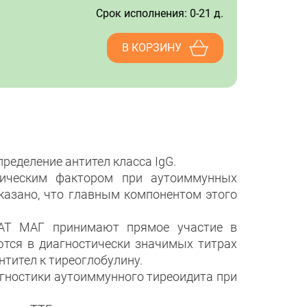
Срок исполнения: 0-21 д.
В КОРЗИНУ
ределение антител класса IgG.
тическим фактором при аутоиммунных
казано, что главным компонентом этого
 АТ МАГ принимают прямое участие в
ются в диагностически значимых титрах
тител к тиреоглобулину.
агностики аутоиммунного тиреоидита при