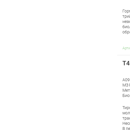
Гор
три
неа
био
обр
Арт
Т4
A09
МЗ 
Мет
Био
Тир
мол
тра
Нес
В п