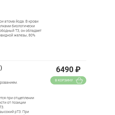
и атома йода. В крови
елками биологически
ободный Т3, он обладает
товидной железы, 80%
)
6490
₽
В КОРЗИНУ
ированием.
ется при отщеплении
ости от позиции
Т3.
высокий рТ3. При