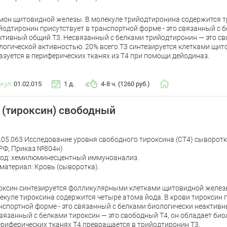
мон щитовидной железы. В молекуле трийодтиронина содержится тр
йодтиронин присутствует в транспортной форме - это связанный с 
ктивный общий Т3. Несвязанный с белками трийодтиронин — это св
логической активностью. 20% всего Т3 синтезируется клетками щи
азуется в периферических тканях из Т4 при помощи дейодиназ.
икул:
01.02.015
1 д.
4-8 ч. (1260 руб.)
 (тироксин) свободный
.05.063 Исследование уровня свободного тироксина (СТ4) сыворот
РФ, Приказ №804н)
од: хемилюминесцентный иммуноанализ.
материал: Кровь (сыворотка).
оксин синтезируется фолликулярными клетками щитовидной железы
екуле тироксина содержится четыре атома йода. В крови тироксин 
нспортной форме - это связанный с белками биологически неактивн
вязанный с белками тироксин — это свободный Т4, он обладает био
ериферических тканях Т4 превращается в трийодтиронин Т3.