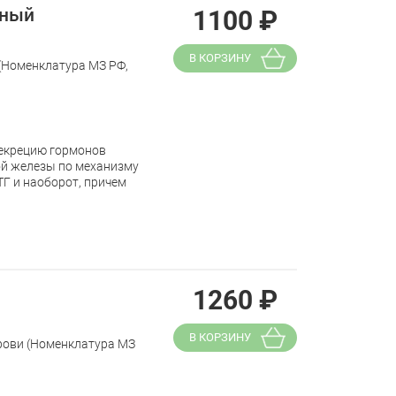
ьный
1100
₽
В КОРЗИНУ
 (Номенклатура МЗ РФ,
секрецию гормонов
ой железы по механизму
ТГ и наоборот, причем
1260
₽
В КОРЗИНУ
крови (Номенклатура МЗ