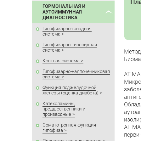
Пла
ГОРМОНАЛЬНАЯ И
АУТОИММУННАЯ
ДИАГНОСТИКА
Гипофизарно-гонадная
система
Гипофизарно-тиреоидная
система
Метод
Биома
Костная система
Гипофизарно-надпочечниковая
АТ МА
система
Микро
Функция поджелудочной
забол
железы (оценка диабета)
антиг
Катехоламины,
Облад
предшественники и
аутоа
производные
изоли
Соматотропная функция
АТ МА
гипофиза
перви