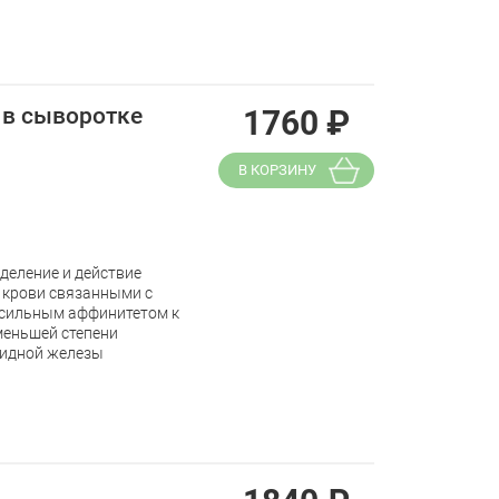
 в сыворотке
1760
₽
В КОРЗИНУ
деление и действие
в крови связанными с
 сильным аффинитетом к
меньшей степени
видной железы