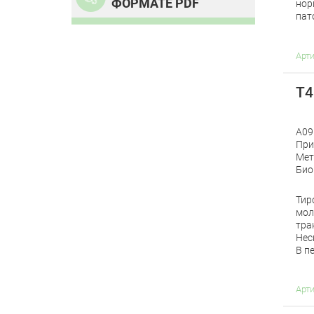
ФОРМАТЕ PDF
нор
пат
Арт
Т4
A09
При
Мет
Био
Тир
мол
тра
Нес
В п
Арт