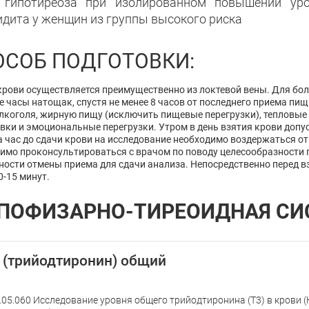
 гипотиреоза при изолированном повышении уро
идита у женщин из группы высокого риска
ОСОБ ПОДГОТОВКИ:
крови осуществляется преимущественно из локтевой вены. Для бо
е часы натощак, спустя не менее 8 часов от последнего приема пи
лкоголя, жирную пищу (исключить пищевые перегрузки), тепловые 
вки и эмоциональные перегрузки. Утром в день взятия крови допу
а час до сдачи крови на исследование необходимо воздержаться от
имо проконсультироваться с врачом по поводу целесообразности 
ости отмены приема для сдачи анализа. Непосредственно перед в
0-15 минут.
ПОФИЗАРНО-ТИРЕОИДНАЯ СИ
 (трийодтиронин) общий
.05.060 Исследование уровня общего трийодтиронина (Т3) в крови 