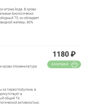
и атома йода. В крови
белками биологически
ободный Т3, он обладает
товидной железы, 80%
1180
₽
В КОРЗИНУ
ки крови (Номенклатура
 из тиреоглобулина, в
присутствует в
ый общий Т4.
логической активностью.