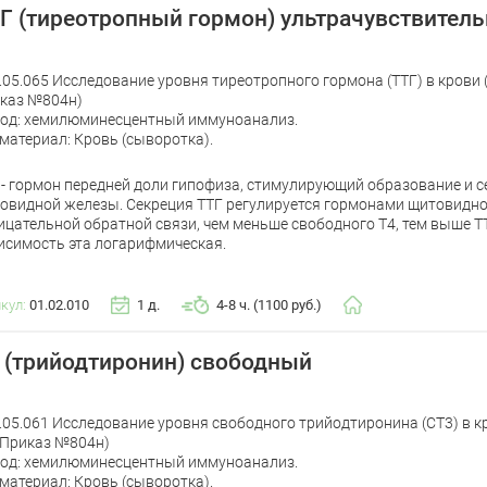
Г (тиреотропный гормон) ультрачувствител
.05.065 Исследование уровня тиреотропного гормона (ТТГ) в крови
каз №804н)
од: хемилюминесцентный иммуноанализ.
материал: Кровь (сыворотка).
 - гормон передней доли гипофиза, стимулирующий образование и 
овидной железы. Секреция ТТГ регулируется гормонами щитовидн
ицательной обратной связи, чем меньше свободного Т4, тем выше Т
исимость эта логарифмическая.
икул:
01.02.010
1 д.
4-8 ч. (1100 руб.)
 (трийодтиронин) свободный
.05.061 Исследование уровня свободного трийодтиронина (СТ3) в 
 Приказ №804н)
од: хемилюминесцентный иммуноанализ.
материал: Кровь (сыворотка).