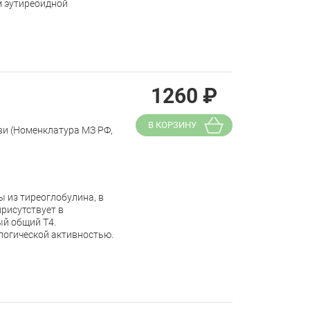
м эутиреоидной
1260
₽
В КОРЗИНУ
ви (Номенклатура МЗ РФ,
 из тиреоглобулина, в
присутствует в
ый общий Т4.
логической активностью.