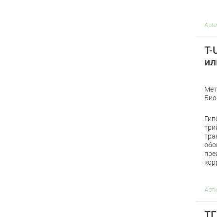
Арт
T-
ил
Мет
Био
Гип
три
тра
обо
пре
кор
Арт
ТГ