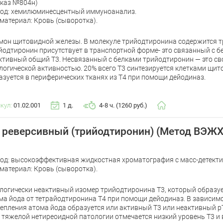
каз №804н)
од: хемилюминесцентный иммуноанализ.
материал: Кровь (сыворотка).
мон щитовидной железы. В молекуле трийодтиронина содержится тр
йодтиронин присутствует в транспортной форме- это связанный с б
ктивный общий Т3. Несвязанный с белками трийодтиронин — это св
логической активностью. 20% всего Т3 синтезируется клетками щи
азуется в периферических тканях из Т4 при помощи дейодиназ.
икул:
01.02.001
1 д.
4-8 ч. (1260 руб.)
 реверсивный (трийодтиронин) (Метод ВЭЖХ
од: высокоэффективная жидкостная хроматография с масс-детект
материал: Кровь (сыворотка).
логически неактивный изомер трийодтиронина Т3, который образу
ма йода от тетрайодтиронина Т4 при помощи дейодиназ. В зависим
епления атома йода образуется или активный Т3 или неактивный р
 тяжелой нетиреоидной патологии отмечается низкий уровень Т3 и 