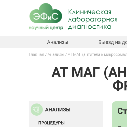
Jump
to
Клиническая
navigation
лабораторная
диагностика
Анализы
Выезд на д
Главная
Анализы
АТ МАГ (антитела к микросома
Вы
АТ МАГ (
здесь
Back
to
top
Ф
С
АНАЛИЗЫ
ПРОЦЕДУРЫ