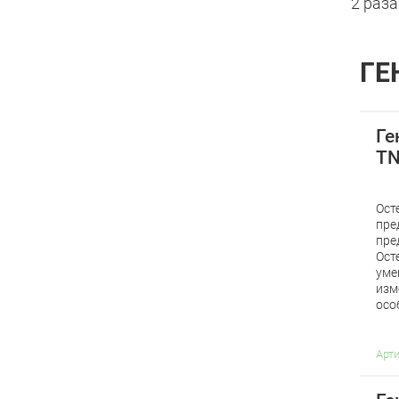
2 раза
ГЕ
Ге
TN
Ост
пре
пре
Ост
уме
изм
осо
Арт