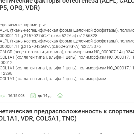
нетические факторы остеогенеза (ALPL, CAL
P5, OPG, VDR)
еделяемые параметры:
 ALPL (ткань-неспецифическая форма щелочной фосфатазы), поли
000001.11:g.21570274C>T (p.Val522Ala) rs1256328
 ALPL (ткань-неспецифическая форма щелочной фосфатазы), поли
000001.11:g.21570425G>A (c.862+51G>A) rs2275376
 CALCR (рецептор кальцитонина), полиморфизм NC_000007.14:g.93
 COL1A1 (коллаген типа I, альфа-1 цепь), полиморфизм NC_000017.1
800012
 COL1A1 (коллаген типа I, альфа-1 цепь), полиморфизм NC_000017.1
412298
 COL1A1 (коллаген типа I, альфа-1 цепь), полиморфизм
икул:
16.15.003
до 14 д.
нетическая предрасположенность к спортив
OL1A1, VDR, COL5A1, TNC)