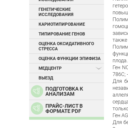
гетер
ГЕНЕТИЧЕСКИЕ
повыш
ИССЛЕДОВАНИЯ
Полим
КАРИОТИПИРОВАНИЕ
гомоц
завис
ТИПИРОВАНИЕ ГЕНОВ
также
ОЦЕНКА ОКСИДАТИВНОГО
Поли
СТРЕССА
функц
ОЦЕНКА ФУНКЦИИ ЭПИФИЗА
плода.
Ген NO
МЕДЦЕНТР
786C; 
ВЫЕЗД
Для б
незав
ПОДГОТОВКА К
АНАЛИЗАМ
аллел
сердц
ПРАЙС-ЛИСТ В
тольк
ФОРМАТЕ PDF
Ген AG
Для б