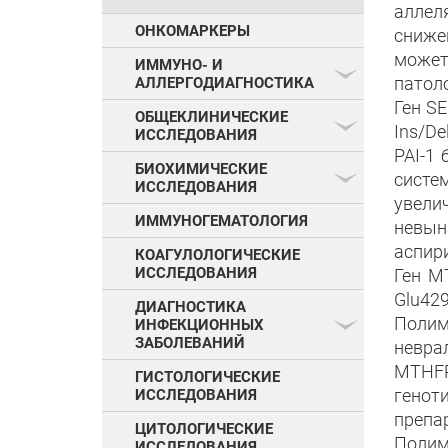
аллел
ОНКОМАРКЕРЫ
сниже
может
ИММУНО- И
патол
АЛЛЕРГОДИАГНОСТИКА
Ген SE
ОБЩЕКЛИНИЧЕСКИЕ
Ins/De
ИССЛЕДОВАНИЯ
PAI-1
БИОХИМИЧЕСКИЕ
систе
ИССЛЕДОВАНИЯ
увели
ИММУНОГЕМАТОЛОГИЯ
невын
аспир
КОАГУЛОЛОГИЧЕСКИЕ
ИССЛЕДОВАНИЯ
Ген M
Glu429
ДИАГНОСТИКА
Полим
ИНФЕКЦИОННЫХ
ЗАБОЛЕВАНИЙ
невра
MTHFR
ГИСТОЛОГИЧЕСКИЕ
генот
ИССЛЕДОВАНИЯ
препар
ЦИТОЛОГИЧЕСКИЕ
Полим
ИССЛЕДОВАНИЯ