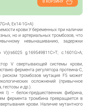
В КОРЗИНУ
7G>A; Ex14-1G>A)
аемости крови.У беременных при наличии
зных, но и артериальных тромбозов, что
ивычному невынашиванию, задержки
V)(rs6025 g.169549811C>T; c.1601G>A;
ктор V свертывающей системы крови,
ствию фермента регулятора протеина-С,
м риском тромбозов мутация F5 может
екологических осложнений (привычное
гестозы и др.).
ия I) – белок-предшественник фибрина,
ием фермента тромбина превращается в
вертывания крови. Наличие мутантного