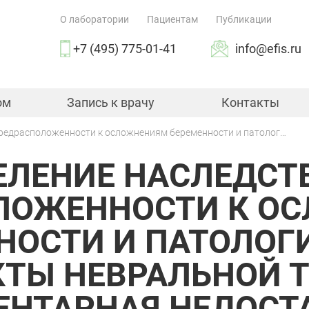
О лаборатории
Пациентам
Публикации
+7 (495) 775-01-41
info@efis.ru
ом
Запись к врачу
Контакты
Определение наследственной предрасположенности к осложнениям беременности и патологии плода (дефекты невральной трубки; фетоплацентарная недостаточность; задержка развития плода; преждевременная отслойка плаценты; преэклампсия; преэмбриональные и эмбриональные потери) (F2, F5, SERPINE1, FGB, MTHFR, ACE, AGT)
ЕЛЕНИЕ НАСЛЕДСТ
ЛОЖЕННОСТИ К О
НОСТИ И ПАТОЛОГ
КТЫ НЕВРАЛЬНОЙ Т
НТАРНАЯ НЕДОСТ