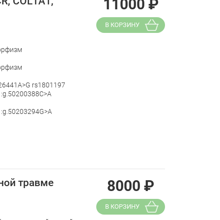
CR, COL1A1,
11000
₽
В КОРЗИНУ
морфизм
морфизм
426441A>G rs1801197
1:g.50200388C>A
1:g.50203294G>A
ной травме
8000
₽
В КОРЗИНУ