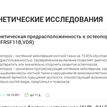
.
НЕТИЧЕСКИЕ ИССЛЕДОВАНИЯ
нетическая предрасположенность к остеопо
FRSF11B,VDR)
еопороз – системное заболевание костной ткани на 75-85% обуслов
драсположенностью. Своевременное выявление позволяет диагнос
дотвратить или значительно отсрочить развитие остеопороза.
еопороз – хронически прогрессирующее системное заболевание, х
ньшением массы костной ткани и нарушением ее микроархитектони
енений являются повышение хрупкости, способствующей возникно
бенно костей бедра, предплечья и позвонков.
икул:
16.15.001
до 11 д.