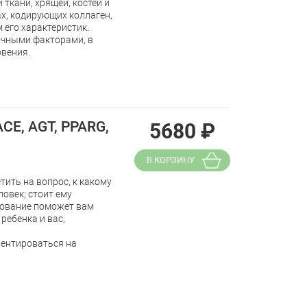
ткани, хрящей, костей и
ах, кодирующих коллаген,
 его характеристик.
ичными факторами, в
овения.
ACE, AGT, PPARG,
5680
₽
В КОРЗИНУ
ить на вопрос, к какому
овек; стоит ему
дование поможет вам
ребенка и вас,
иентироваться на