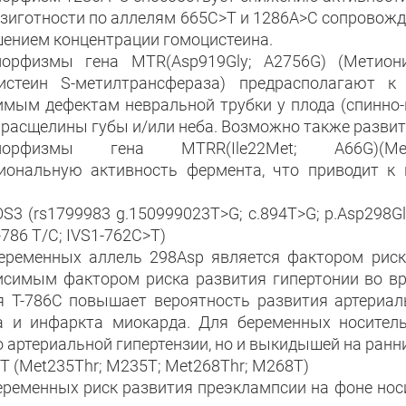
озиготности по аллелям 665C>T и 1286A>C сопровож
ением концентрации гомоцистеина.
орфизмы гена MTR(Asp919Gly; A2756G) (Метиони
истеин S-метилтрансфераза) предрасполагают к
имым дефектам невральной трубки у плода (спинно-
 расщелины губы и/или неба. Возможно также развит
морфизмы гена MTRR(Ile22Met; A66G)(Мети
иональную активность фермента, что приводит к
S3 (rs1799983 g.150999023T>G; c.894T>G; p.Asp298Glu
-786 T/C; IVS1-762C>T)
еременных аллель 298Asp является фактором рис
исимым фактором риска развития гипертонии во вр
я T-786C повышает вероятность развития артериал
а и инфаркта миокарда. Для беременных носител
о артериальной гипертензии, но и выкидышей на ранн
T (Met235Thr; M235T; Met268Thr; M268T)
еременных риск развития преэклампсии на фоне нос