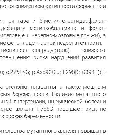
дается снижением активности фермента и
н синтаза / 5-метилтетрагидрофолат-
 дефициту метилкобаламина и фолат-
мозговые и черепно-мозговые грыжи), а
ие фетоплацентарной недостаточности.
онин-синтаза-редуктаза) снижают
 повышению риска нарушений развития
; c.276T>G; p.Asp92Glu; E298D; G894T)(T-
ка отслойки плаценты, а также мощным
емя беременности. Наличие мутантного
ьной гипертензии, ишемической болезни
ьство аллеля T-786C повышает риск не
их сроках беременности.
ительства мутантного аллеля повышен в