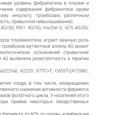
чивая уровень фибриногена в плазме и
ичение содержания фибриногена крови
ому инсульту, тромбозам, различным
ость, привычное невынашивание).
/5G; PAI1: 4G/5G; Ins/Del G; -675 4G/5G;
торов плазминогена, играет важную роль
м тромбозов мутантный аллель 4G может
екологических осложнений (привычное
и 4G выявлена резистентность к терапии
a222Val; A222V; 677C>T; C655T)(A1298C;
ития плода, в том числе, незаращению
ственного снижения активности фермента
мов фолатного цикла. У носителей этого
при приёме некоторых лекарственных
 фермента до 60% от нормы, комбинация