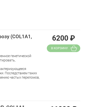
розу (COL1A1,
6200
₽
В КОРЗИНУ
ленное генетической
тировать,
арактеризующееся
ки. Последствием таких
вению частых переломов,