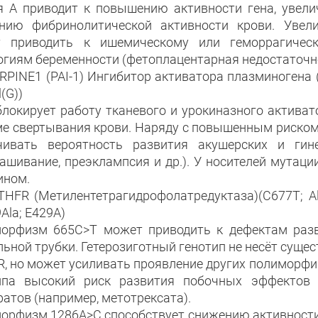
я А приводит к повышению активности гена, увели
нию фибринолитической активности крови. Увел
 приводить к ишемическому или геморрагическ
огиям беременности (фетоплацентарная недостаточн
RPINE1 (PAI-1) Ингибитор активатора плазминогена (4G
l(G))
 блокирует работу тканевого и урокиназного актива
ме свертывания крови. Наряду с повышенным риско
чивать вероятность развития акушерских и гин
ашивание, преэклампсия и др.). У носителей мутаци
ином.
THFR (Метилентетрагидрофолатредуктаза)(C677T; Al
Ala; E429A)
орфизм 665C>T может приводить к дефектам разв
льной трубки. Гетерозиготный генотип не несёт суще
, но может усиливать проявление других полиморфиз
ипа высокий риск развития побочных эффектов 
атов (например, метотрексата).
орфизм 1286A>C способствует снижению активности