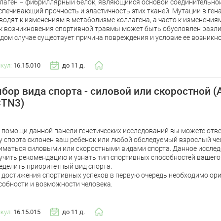
лаген – фибриллярный белок, являющийся основой соединительной 
спечивающий прочность и эластичность этих тканей. Мутации в ген
водят к изменениям в метаболизме коллагена, а часто к изменениям
к возникновения спортивной травмы может быть обусловлен разл
дом случае существует причина повреждения и условие ее возникн
икул:
16.15.010
до 11 д.
бор вида спорта - силовой или скоростной (
TN3)
 помощи данной панели генетических исследований вы можете ответ
у спорта склонен ваш ребенок или любой обследуемый взрослый чел
иматься силовыми или скоростными видами спорта. Данное иссле
учить рекомендацию и узнать тип спортивных способностей вашего 
еделить приоритетный вид спорта.
 достижения спортивных успехов в первую очередь необходимо ор
собности и возможности человека.
икул:
16.15.015
до 11 д.