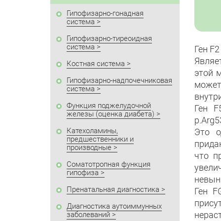
Гипофизарно-гонадная
система
Гипофизарно-тиреоидная
система
Ген F2
Являе
Костная система
этой 
Гипофизарно-надпочечниковая
може
система
внутри
Функция поджелудочной
Ген F
железы (оценка диабета)
p.Arg5
Катехоламины,
Это о
предшественники и
прида
производные
что п
Соматотропная функция
увели
гипофиза
невына
Пренатальная диагностика
Ген F
прису
Диагностика аутоиммунных
нерас
заболеваний