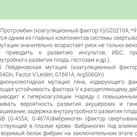
 Протромбин (коагуляционный фактор II)(G20210A; *9
тся одним из главных компонентов системы свертыв
мутации значительно возрастает риск не только вено
т приводить к развитию инсультов, ИБС, пр
утробного развития плода, гестозам и др.).
5 Лейденовская мутация (коагуляционный фактор 
34Gln; Factor V Leiden; G1691A; Arg506Gln)
днонуклеотидная мутация гена, кодирующего фа
ющая устойчивость фактора V к расщепляющему дей
риводит к гиперкоагуляции. Наряду с повышенны
чивать вероятность развития акушерских и гин
шивание, задержка внутриутробного развития плода, 
GB (G-455А; G-467A)Фибриноген (фактор свертыван
тствующий в плазме крови. Фибриноген под влиян
творимый белок фибрин на заключительном этапе с