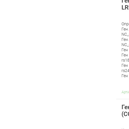
Ге
LR
Опр
Ген
NC_
Ген
NC_
Ген
Ген
rs1
Ген
rs2
Ген
Арт
Ге
(C