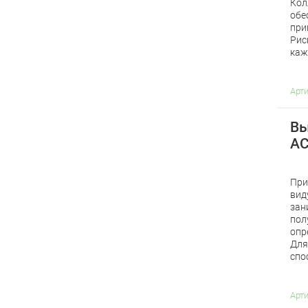
Кол
обе
при
Рис
каж
Арт
Вы
AC
При
вид
зан
пол
опр
Для
спо
Арт