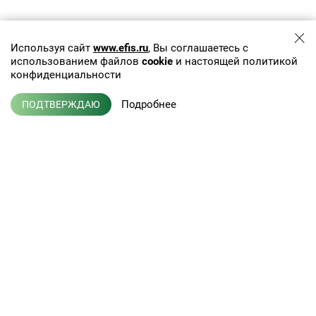
Используя сайт
www.efis.ru
, Вы соглашаетесь с
использованием файлов
cookie
и настоящей политикой
конфиденциальности
Подробнее
ПОДТВЕРЖДАЮ
+7 (495) 775-01-41
info@efis.ru
Клиническая лабораторная
диагностика, терапия,
Л041-01137-77/00368992
эндокринология
от 05 ноября 2015 г.
Кабинет врача
Новости