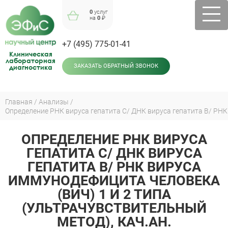
Jump
0
услуг
to
на
0
₽
navigation
+7 (495) 775-01-41
Клиническая
лабораторная
диагностика
ЗАКАЗАТЬ ОБРАТНЫЙ ЗВОНОК
Главная
Анализы
Вы
здесь
ОПРЕДЕЛЕНИЕ РНК ВИРУСА
Back
to
ГЕПАТИТА С/ ДНК ВИРУСА
top
ГЕПАТИТА В/ РНК ВИРУСА
ИММУНОДЕФИЦИТА ЧЕЛОВЕКА
(ВИЧ) 1 И 2 ТИПА
(УЛЬТРАЧУВСТВИТЕЛЬНЫЙ
МЕТОД), КАЧ.АН.