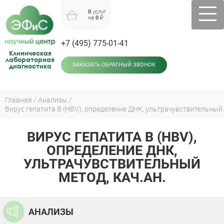
Jump
0
услуг
to
на
0
₽
navigation
+7 (495) 775-01-41
Клиническая
лабораторная
диагностика
ЗАКАЗАТЬ ОБРАТНЫЙ ЗВОНОК
Главная
Анализы
Вирус гепатита В (HBV), определение ДНК, ультрачувствительный м
Вы
здесь
ВИРУС ГЕПАТИТА В (HBV),
Back
to
ОПРЕДЕЛЕНИЕ ДНК,
top
УЛЬТРАЧУВСТВИТЕЛЬНЫЙ
МЕТОД, КАЧ.АН.
АНАЛИЗЫ