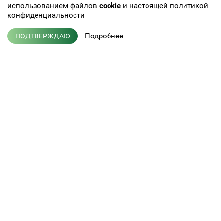
использованием файлов
cookie
и настоящей политикой
конфиденциальности
Подробнее
ПОДТВЕРЖДАЮ
+7 (495) 775-01-41
info@efis.ru
Клиническая лабораторная
диагностика, терапия,
Л041-01137-77/00368992
эндокринология
от 05 ноября 2015 г.
Кабинет врача
Новости
Кабинет партнера
Публикации
Пациентам
Вакансии