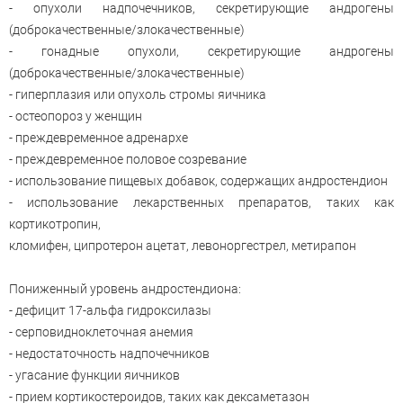
- опухоли надпочечников, секретирующие андрогены
(доброкачественные/злокачественные)
- гонадные опухоли, секретирующие андрогены
(доброкачественные/злокачественные)
- гиперплазия или опухоль стромы яичника
- остеопороз у женщин
- преждевременное адренархе
- преждевременное половое созревание
- использование пищевых добавок, содержащих андростендион
- использование лекарственных препаратов, таких как
кортикотропин,
кломифен, ципротерон ацетат, левоноргестрел, метирапон
Пониженный уровень андростендиона:
- дефицит 17-альфа гидроксилазы
- серповидноклеточная анемия
- недостаточность надпочечников
- угасание функции яичников
- прием кортикостероидов, таких как дексаметазон