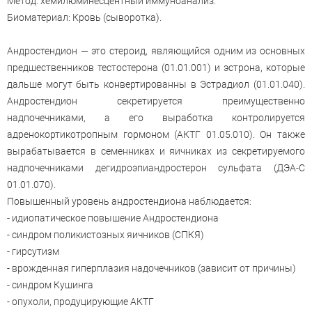
Метод: хемилюминесцентный иммуноанализ.
Биоматериал: Кровь (сыворотка).
Андростендион — это стероид, являющийся одним из основных
предшественников тестостерона (01.01.001) и эстрона, которые
дальше могут быть конвертированны в Эстрадиол (01.01.040).
Андростендион секретируется преимущественно
надпочечниками, а его выработка контролируется
адренокортикотропным гормоном (АКТГ 01.05.010). Он также
вырабатывается в семенниках и яичниках из секретируемого
надпочечниками дегидроэпиандростерон сульфата (ДЭА-С
01.01.070).
Повышенный уровень андростендиона наблюдается:
- идиопатическое повышение Андростендиона
- синдром поликистозных яичников (СПКЯ)
- гирсутизм
- врожденная гиперплазия надочечников (зависит от причины)
- синдром Кушинга
- опухоли, продуцирующие АКТГ