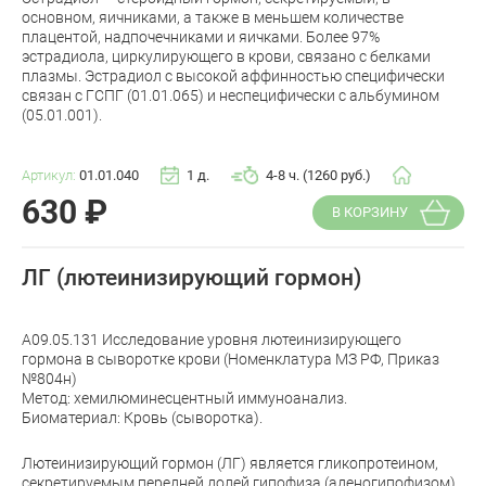
основном, яичниками, а также в меньшем количестве
плацентой, надпочечниками и яичками. Более 97%
эстрадиола, циркулирующего в крови, связано с белками
плазмы. Эстрадиол с высокой аффинностью специфически
связан с ГСПГ (01.01.065) и неспецифически с альбумином
(05.01.001).
Артикул:
01.01.040
1 д.
4-8 ч. (1260 руб.)
630
₽
В КОРЗИНУ
ЛГ (лютеинизирующий гормон)
A09.05.131 Исследование уровня лютеинизирующего
гормона в сыворотке крови (Номенклатура МЗ РФ, Приказ
№804н)
Метод: хемилюминесцентный иммуноанализ.
Биоматериал: Кровь (сыворотка).
Лютеинизирующий гормон (ЛГ) является гликопротеином,
секретируемым передней долей гипофиза (аденогипофизом)