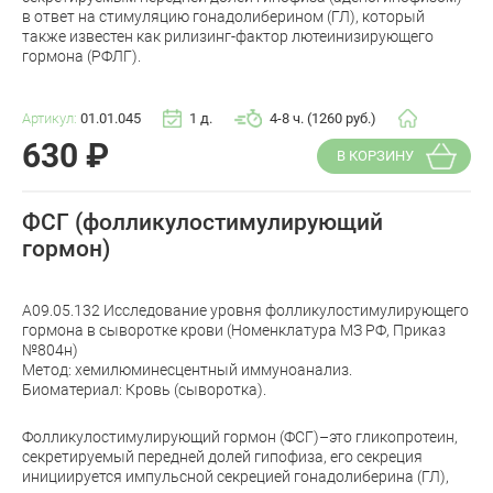
в ответ на стимуляцию гонадолиберином (ГЛ), который
также известен как рилизинг-фактор лютеинизирующего
гормона (РФЛГ).
Артикул:
01.01.045
1 д.
4-8 ч. (1260 руб.)
630
₽
В КОРЗИНУ
ФСГ (фолликулостимулирующий
гормон)
A09.05.132 Исследование уровня фолликулостимулирующего
гормона в сыворотке крови (Номенклатура МЗ РФ, Приказ
№804н)
Метод: хемилюминесцентный иммуноанализ.
Биоматериал: Кровь (сыворотка).
Фолликулостимулирующий гормон (ФСГ)–это гликопротеин,
секретируемый передней долей гипофиза, его секреция
инициируется импульсной секрецией гонадолиберина (ГЛ),