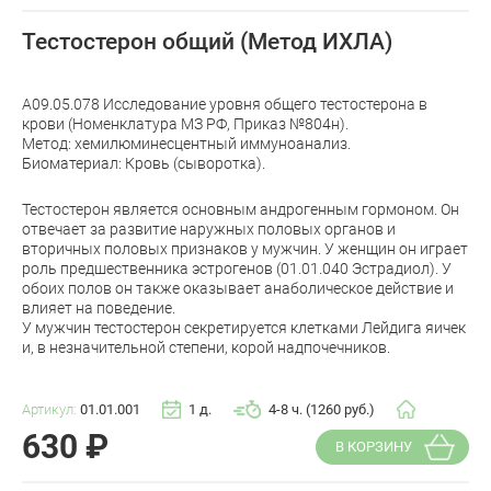
Тестостерон общий (Метод ИХЛА)
A09.05.078 Исследование уровня общего тестостерона в
крови (Номенклатура МЗ РФ, Приказ №804н).
Метод: хемилюминесцентный иммуноанализ.
Биоматериал: Кровь (сыворотка).
Тестостерон является основным андрогенным гормоном. Он
отвечает за развитие наружных половых органов и
вторичных половых признаков у мужчин. У женщин он играет
роль предшественника эстрогенов (01.01.040 Эстрадиол). У
обоих полов он также оказывает анаболическое действие и
влияет на поведение.
У мужчин тестостерон секретируется клетками Лейдига яичек
и, в незначительной степени, корой надпочечников.
Артикул:
01.01.001
1 д.
4-8 ч. (1260 руб.)
630
₽
В КОРЗИНУ