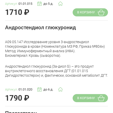
Артикул:
01.01.015
до 5 д.
1710
₽
В КОРЗИНУ
Андростендиол глюкуронид
A09.05.147 Исследование уровня 3-андростендиол
глюкуронида в крови (Номенклатура МЗ РФ, Приказ №804н)
Метод: Иммуноферментный анализ (ИФА).
Биоматериал: Кровь (сыворотка).
Андростендиол глюкуронид (3а-диол G) – это продукт
внутриклеточного восстановления ДГТ (01.01.015
Дигидротестостерон) и, фактически, основной метаболит ДГТ.
Артикул:
01.01.020
до 6 д.
1790
₽
В КОРЗИНУ