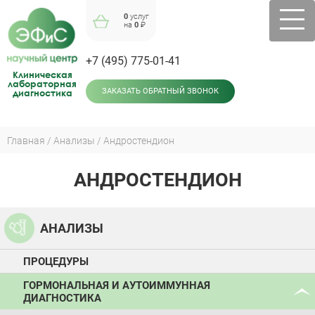
Jump
0
услуг
to
на
0
₽
navigation
+7 (495) 775-01-41
Клиническая
лабораторная
диагностика
ЗАКАЗАТЬ ОБРАТНЫЙ ЗВОНОК
Главная
Анализы
Андростендион
Вы
здесь
АНДРОСТЕНДИОН
Back
to
top
АНАЛИЗЫ
ПРОЦЕДУРЫ
ГОРМОНАЛЬНАЯ И АУТОИММУННАЯ
ДИАГНОСТИКА