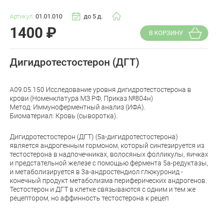
Артикул:
01.01.010
до 5 д.
1400
₽
В КОРЗИНУ
Дигидротестостерон (ДГТ)
A09.05.150 Исследование уровня дигидротестостерона в
крови (Номенклатура МЗ РФ, Приказ №804н)
Метод: Иммуноферментный анализ (ИФА).
Биоматериал: Кровь (сыворотка).
Дигидротестостерон (ДГТ) (5а-дигидротестостерона)
является андрогенным гормоном, который синтезируется из
тестостерона в надпочечниках, волосяных фолликулы, яичках
и предстательной железе с помощью фермента 5а-редуктазы,
и метаболизируется в 3а-андростендиол глюкуронид -
конечный продукт метаболизма периферических андрогенов.
Тестостерон и ДГТ в клетке связываются с одним и тем же
рецептором, но аффинность тестостерона к рецеп