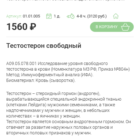
Артикул:
01.01.005
1 д.
4-8 ч. (3120 руб.)
1560
₽
В КОРЗИНУ
Тестостерон свободный
A09.05.078.001 Исследование уровня свободного
тестостерона в крови (Номенклатура МЗ РФ, Приказ №804н)
Метод: Иммуноферментный анализ (ИФА).
Биоматериал: Кровь (сыворотка).
Тестостерон – стероидный гормон (андроген),
вырабатывающийся специальной эндокринной тканью
(клетками Лейдига) мужскими семенниками, а также
надпочечниками у мужчин и женщин, в небольших
количествах – в яичниках у женщин.
Тестостерон является основным андрогенным гормоном. Он
отвечает за развитие наружных половых органов и
вторичных половых признаков у мужчин.