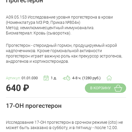
Прогестерон
A09.05.153 Исследование уровня прогестерона в крови
(Номенклатура МЗ РФ, Приказ №804н)
Метод: хемилюминесцентный иммуноанализ.
Биоматериал: Кровь (сыворотка).
Прогестерон - стероидный гормон, продуцируемый корой
надпочечников. Кроме гормональной активности
прогестерон играет важную роль как прекурсор эстрогенов,
андрогенов и кортикостероидов.
Артикул:
01.01.030
1 д.
4-8 ч. (1280 руб.)
640
₽
В КОРЗИНУ
17-ОН прогестерон
Исследование 17-ОН прогестерон в срочном режиме (cito) не
может быть заказано в субботу, и в пятницу - после 12.00.