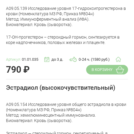
A09.05.139 Исследование уровня 17-гидроксипрогестерона в
крови (Номенклатура МЗ РФ, Приказ №804н)
Метод: Иммуноферментный анализ (ИФА).
Биоматериал: Кровь (сыворотка).
17-ОН-прогестерон – стероидный гормон, синтезируется в
коре надпочечников, половых железах и плаценте.
Артикул:
01.01.035
до 3 д.
0-24 ч. (1580 руб.)
790
₽
В КОРЗИНУ
Эстрадиол (высокочувствительный)
A09.05.154 Исследование уровня общего эстрадиола в крови
(Номенклатура МЗ РФ, Приказ №804н)
Метод: хемилюминесцентный иммуноанализ.
Биоматериал: Кровь (сыворотка).
Эстрадиол — стероидный гормон, секретируемый, в