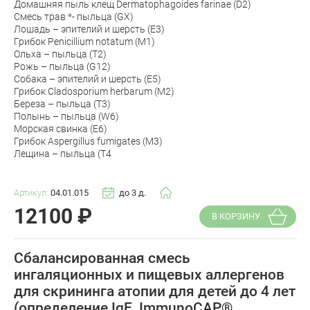
Домашняя пыль клещ Dermatophagoides farinae (D2)
Смесь трав *- пыльца (GX)
Лошадь – эпителий и шерсть (E3)
Грибок Penicillium notatum (M1)
Ольха – пыльца (T2)
Рожь – пыльца (G12)
Собака – эпителий и шерсть (E5)
Грибок Cladosporium herbarum (M2)
Береза – пыльца (T3)
Полынь – пыльца (W6)
Морская свинка (E6)
Грибок Aspergillus fumigates (M3)
Лещина – пыльца (T4
Артикул:
04.01.015
до 3 д.
12100
₽
В КОРЗИНУ
Сбалансированная смесь
ингаляционных и пищевых аллергенов
для скрининга атопии для детей до 4 лет
(определение IgE, ImmunoCAP®