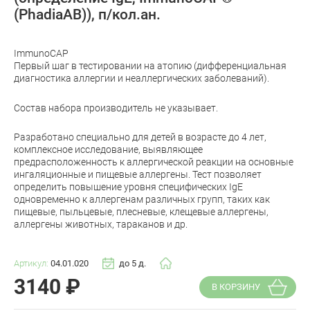
(PhadiaAB)), п/кол.ан.
ImmunoCAP
Первый шаг в тестировании на атопию (дифференциальная
диагностика аллергии и неаллергических заболеваний).
Состав набора производитель не указывает.
Разработано специально для детей в возрасте до 4 лет,
комплексное исследование, выявляющее
предрасположенность к аллергической реакции на основные
ингаляционные и пищевые аллергены. Тест позволяет
определить повышение уровня специфических IgE
одновременно к аллергенам различных групп, таких как
пищевые, пыльцевые, плесневые, клещевые аллергены,
аллергены животных, тараканов и др.
Артикул:
04.01.020
до 5 д.
3140
₽
В КОРЗИНУ