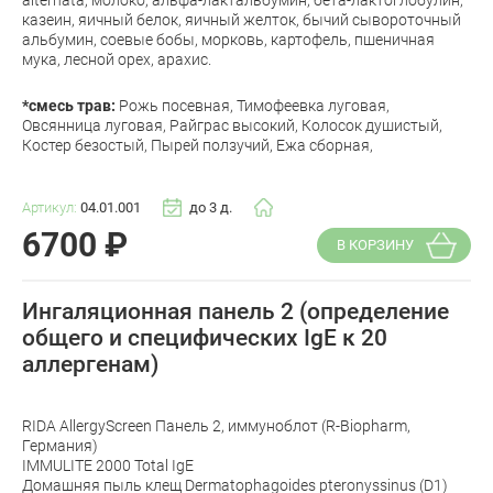
казеин, яичный белок, яичный желток, бычий сывороточный
альбумин, соевые бобы, морковь, картофель, пшеничная
мука, лесной орех, арахис.
*смесь трав:
Рожь посевная, Тимофеевка луговая,
Овсянница луговая, Райграс высокий, Колосок душистый,
Костер безостый, Пырей ползучий, Ежа сборная,
Артикул:
04.01.001
до 3 д.
6700
₽
В КОРЗИНУ
Ингаляционная панель 2 (определение
общего и специфических IgE к 20
аллергенам)
RIDA AllergyScreen Панель 2, иммуноблот (R-Biopharm,
Германия)
IMMULITE 2000 Total IgE
Домашняя пыль клещ Dermatophagoides pteronyssinus (D1)