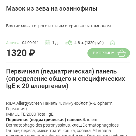
Мазок из зева на эозинофилы
Взятие мазка строго ватным стерильным тампоном
Артикул:
04.00.011
1 д.
4-8 ч. (1320 руб.)
1320
₽
В КОРЗИНУ
Первичная (педиатрическая) панель
(определение общего и специфических
IgE к 20 аллергенам)
RIDA AllergyScreen Панель 4, иммуноблот (R-Biopharm,
Германия)
IMMULITE 2000 Total IgE
Первичная (педиатрическая) панель 4:
клещ
Dermatophagoides pteronyssinus, клещ Dermatophagoides
farinae, береза, смесь трав*, кошка, собака, Alternaria
alternata, молоко, альфа-лактальбумин, бета-лактоглобулин,