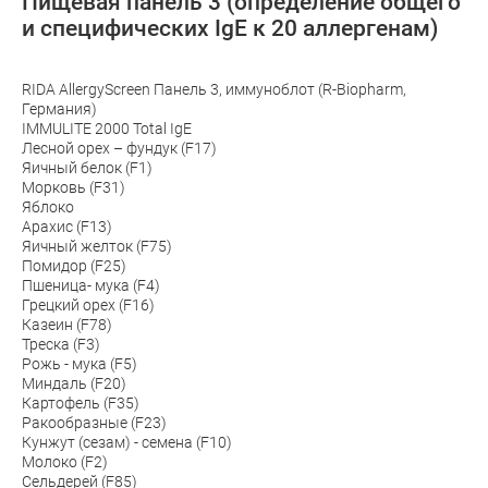
Пищевая панель 3 (определение общего
и специфических IgE к 20 аллергенам)
RIDA AllergyScreen Панель 3, иммуноблот (R-Biopharm,
Германия)
IMMULITE 2000 Total IgE
Лесной орех – фундук (F17)
Яичный белок (F1)
Морковь (F31)
Яблоко
Арахис (F13)
Яичный желток (F75)
Помидор (F25)
Пшеница- мука (F4)
Грецкий орех (F16)
Казеин (F78)
Треска (F3)
Рожь - мука (F5)
Миндаль (F20)
Картофель (F35)
Ракообразные (F23)
Кунжут (сезам) - семена (F10)
Молоко (F2)
Сельдерей (F85)