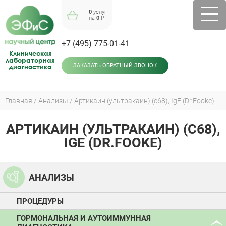
Jump
0
услуг
to
на
0
₽
navigation
+7 (495) 775-01-41
Клиническая
лабораторная
диагностика
ЗАКАЗАТЬ ОБРАТНЫЙ ЗВОНОК
Главная
Анализы
Артикаин (ультракаин) (c68), IgE (Dr.Fooke)
Вы
здесь
АРТИКАИН (УЛЬТРАКАИН) (C68),
Back
to
IGE (DR.FOOKE)
top
АНАЛИЗЫ
ПРОЦЕДУРЫ
ГОРМОНАЛЬНАЯ И АУТОИММУННАЯ