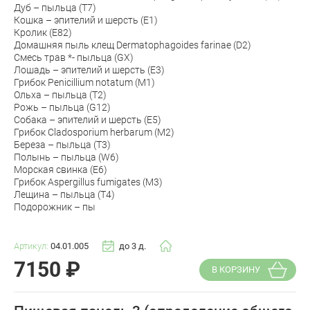
Дуб – пыльца (T7)
Кошка – эпителий и шерсть (E1)
Кролик (E82)
Домашняя пыль клещ Dermatophagoides farinae (D2)
Смесь трав *- пыльца (GX)
Лошадь – эпителий и шерсть (E3)
Грибок Penicillium notatum (M1)
Ольха – пыльца (T2)
Рожь – пыльца (G12)
Собака – эпителий и шерсть (E5)
Грибок Cladosporium herbarum (M2)
Береза – пыльца (T3)
Полынь – пыльца (W6)
Морская свинка (E6)
Грибок Aspergillus fumigates (M3)
Лещина – пыльца (T4)
Подорожник – пы
Артикул:
04.01.005
до 3 д.
7150
₽
В КОРЗИНУ