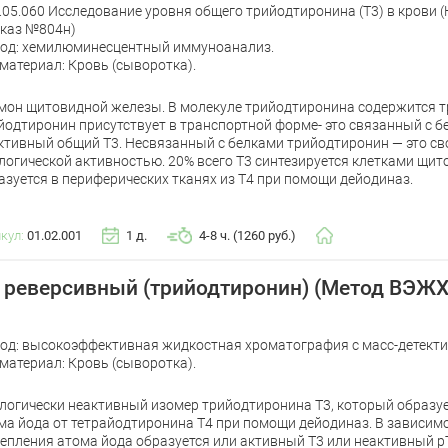
.05.060 Исследование уровня общего трийодтиронина (Т3) в крови 
каз №804н)
од: хемилюминесцентный иммуноанализ.
материал: Кровь (сыворотка).
мон щитовидной железы. В молекуле трийодтиронина содержится тр
йодтиронин присутствует в транспортной форме- это связанный с б
ктивный общий Т3. Несвязанный с белками трийодтиронин — это св
логической активностью. 20% всего Т3 синтезируется клетками щи
азуется в периферических тканях из Т4 при помощи дейодиназ.
икул:
01.02.001
1 д.
4-8 ч. (1260 руб.)
 реверсивный (трийодтиронин) (Метод ВЭЖХ
од: высокоэффективная жидкостная хроматография с масс-детект
материал: Кровь (сыворотка).
логически неактивный изомер трийодтиронина Т3, который образу
ма йода от тетрайодтиронина Т4 при помощи дейодиназ. В зависим
епления атома йода образуется или активный Т3 или неактивный р