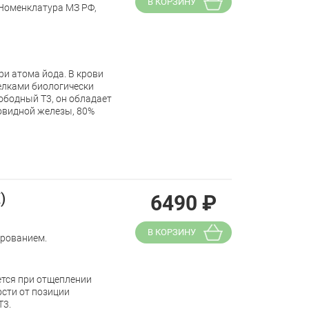
В КОРЗИНУ
(Номенклатура МЗ РФ,
и атома йода. В крови
елками биологически
ободный Т3, он обладает
товидной железы, 80%
)
6490
₽
В КОРЗИНУ
ированием.
ется при отщеплении
ости от позиции
Т3.