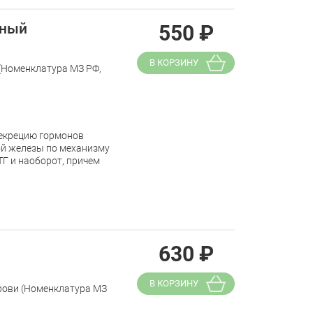
ьный
550
₽
В КОРЗИНУ
 (Номенклатура МЗ РФ,
секрецию гормонов
ой железы по механизму
ТГ и наоборот, причем
630
₽
В КОРЗИНУ
крови (Номенклатура МЗ