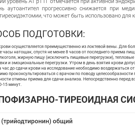
ий уровень АТ рТТГ отмечается при активной эндокр
нь аутоантител прогрессивно снижается при мед
 тиреоидэктомии, что может быть использовано для 
ОСОБ ПОДГОТОВКИ:
крови осуществляется преимущественно из локтевой вены. Для бо
е часы натощак, спустя не менее 8 часов от последнего приема пи
лкоголя, жирную пищу (исключить пищевые перегрузки), тепловые 
вки и эмоциональные перегрузки. Утром в день взятия крови допу
а час до сдачи крови на исследование необходимо воздержаться от
имо проконсультироваться с врачом по поводу целесообразности 
ости отмены приема для сдачи анализа. Непосредственно перед в
0-15 минут.
ПОФИЗАРНО-ТИРЕОИДНАЯ СИ
 (трийодтиронин) общий