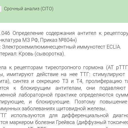
Срочный анализ (CITO)
6.046 Определение содержания антител к рецептор
нклатура МЗ РФ, Приказ №804н)
: Электрохемилюминесцентный иммунотест ECLIA.
териал: Кровь (сыворотка).
ела к рецепторам тиреотропного гормона (АТ рТТ
ы, имитируют действие на нее ТТГ: стимулируют 
ита), синтез и секрецию Т3 и Т4, пролиферацию т
ится к блокирущим антителам, они подавляют
менной лабораторной практике определяются сумма
улирующие, и блокирующие. Поэтому повышени
ммунных заболеваниях щитовидной железы.
ТГ используются для дифференциальной диагно
тся маркером болезни Грейвса (диффузный токсичес