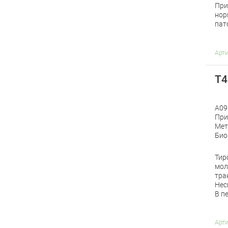
При
нор
пат
Арт
Т4
A09
При
Мет
Био
Тир
мол
тра
Нес
В п
Арт