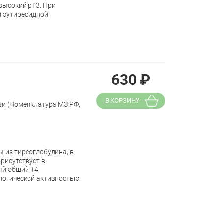
высокий рТ3. При
м эутиреоидной
630
₽
В КОРЗИНУ
ви (Номенклатура МЗ РФ,
 из тиреоглобулина, в
присутствует в
ый общий Т4.
логической активностью.