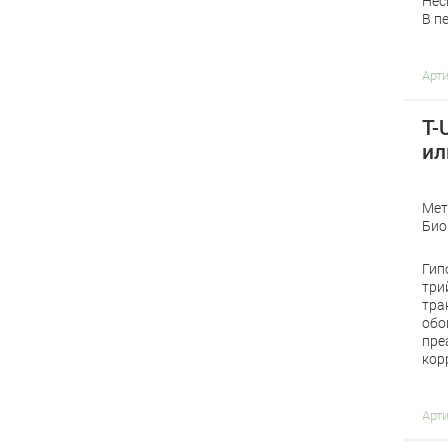
Нес
В п
Арт
T-
ил
Мет
Био
Гип
три
тра
обо
пре
кор
Арт