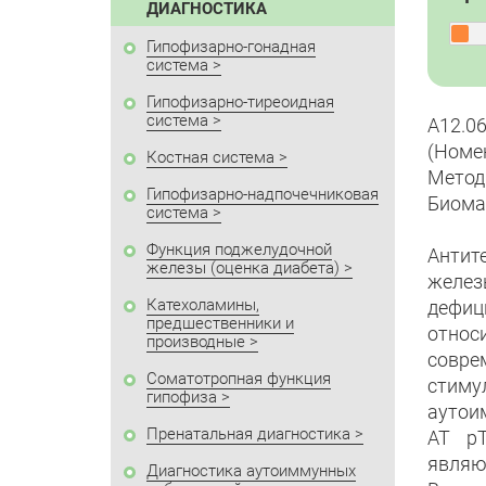
ДИАГНОСТИКА
Гипофизарно-гонадная
система
Гипофизарно-тиреоидная
система
A12.0
(Номе
Костная система
Метод
Гипофизарно-надпочечниковая
Биома
система
Функция поджелудочной
Антит
железы (оценка диабета)
желез
Катехоламины,
дефиц
предшественники и
относ
производные
совре
Соматотропная функция
стим
гипофиза
аутои
Пренатальная диагностика
АТ рТ
являю
Диагностика аутоиммунных