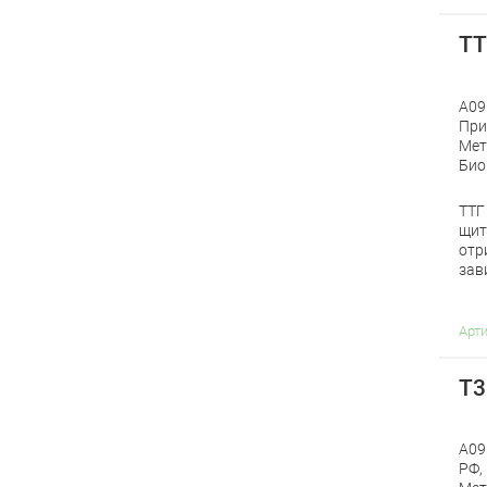
ТТ
A09
При
Мет
Био
ТТГ
щит
отр
зав
Арт
Т3
A09
РФ,