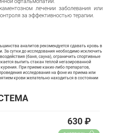
инной офтальмопатии.
икаментозном лечении заболевания или
контроля за эффективностью терапии.
льшинства аналитов рекомендуется сдавать кровь в
щи. За сутки до исследования необходимо исключить
воздействия (баня, сауна), ограничить спортивные
скается выпить стакан теплой негазированной
 курения. При приеме каких-либо препаратов,
проведения исследования на фоне их приема или
зятием крови желательно находиться в состоянии
СТЕМА
630
₽