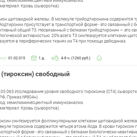
од: хемилюминесцентный иммуноанализ.
материал: Кровь (сыворотка).
мон щитовидной железы. В молекуле трийодтиронина содержится тр
йодтиронин присутствует в транспортной форме - это связанный с 
ктивный общий Т3. Несвязанный с белками трийодтиронин — это св
логической активностью. 20% всего Т3 синтезируется клетками щи
азуется в периферических тканях из Т4 при помощи дейодиназ.
икул:
01.02.015
1 д.
4-8 ч. (1260 руб.)
 (тироксин) свободный
.05.063 Исследование уровня свободного тироксина (СТ4) сыворот
РФ, Приказ №804н)
од: хемилюминесцентный иммуноанализ.
материал: Кровь (сыворотка).
оксин синтезируется фолликулярными клетками щитовидной железы
екуле тироксина содержится четыре атома йода. В крови тироксин 
нспортной форме - это связанный с белками биологически неактивн