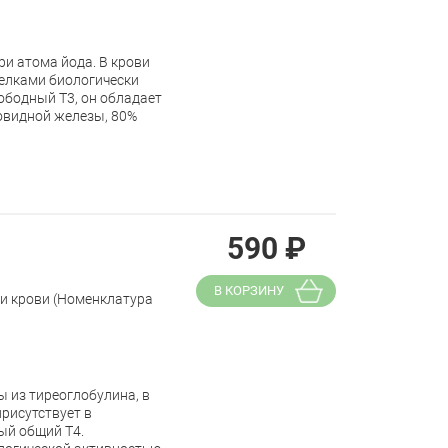
и атома йода. В крови
белками биологически
ободный Т3, он обладает
товидной железы, 80%
590
₽
В КОРЗИНУ
ки крови (Номенклатура
 из тиреоглобулина, в
присутствует в
ый общий Т4.