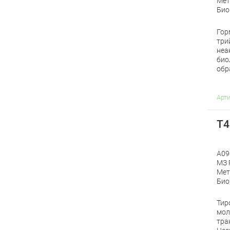
Мет
Био
Гор
три
неа
био
обр
Арт
Т4
A09
МЗ 
Мет
Био
Тир
мол
тра