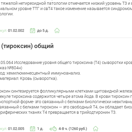
 тяжелой нетиреоидной патологии отмечается низкий уровень Т3 и 
мальном уровне ТТГ и свТ4 такое изменение называется синдромо
ологии.
икул:
01.02.002
до 5 д.
 (тироксин) общий
.05.064 Исследование уровня общего тироксина (Т4) сыворотки кро
каз №804н)
од: хемилюминесцентный иммуноанализ.
материал: Кровь (сыворотка).
оксин синтезируется фолликулярными клетками щитовидной железы
екуле тироксина содержится четыре атома йода. В крови тироксин 
нспортной форме- это связанный с белками биологически неактивн
вязанный с белками тироксин — это свободный Т4, он обладает био
ериферических тканях Т4 превращается в трийодтиронин Т3.
икул:
01.02.005
1 д.
4-8 ч. (1260 руб.)