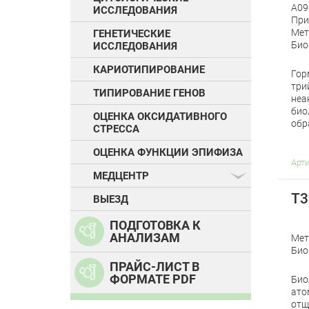
A09
ИССЛЕДОВАНИЯ
При
Мет
ГЕНЕТИЧЕСКИЕ
Био
ИССЛЕДОВАНИЯ
КАРИОТИПИРОВАНИЕ
Гор
три
ТИПИРОВАНИЕ ГЕНОВ
неа
био
ОЦЕНКА ОКСИДАТИВНОГО
обр
СТРЕССА
ОЦЕНКА ФУНКЦИИ ЭПИФИЗА
Арт
МЕДЦЕНТР
Т3
ВЫЕЗД
ПОДГОТОВКА К
АНАЛИЗАМ
Мет
Био
ПРАЙС-ЛИСТ В
ФОРМАТЕ PDF
Био
ато
отщ