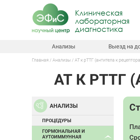
Jump
to
Клиническая
navigation
лабораторная
диагностика
Анализы
Выезд на д
Главная
Анализы
АТ к рТТГ (антитела к рецептор
Вы
АТ К РТТГ 
здесь
Back
to
top
С
АНАЛИЗЫ
ПРОЦЕДУРЫ
Пла
ГОРМОНАЛЬНАЯ И
Сро
АУТОИММУННАЯ