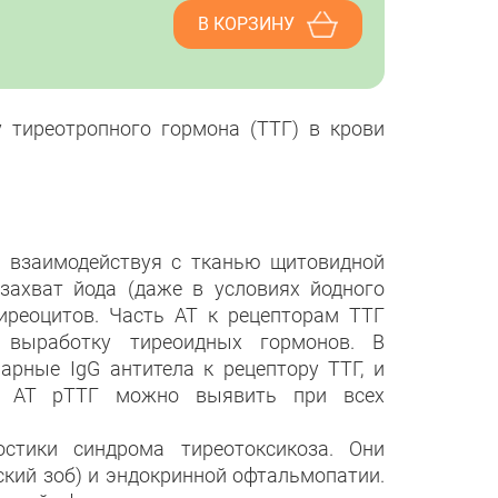
В КОРЗИНУ
у тиреотропного гормона (ТТГ) в крови
Г взаимодействуя с тканью щитовидной
захват йода (даже в условиях йодного
иреоцитов. Часть АТ к рецепторам ТТГ
 выработку тиреоидных гормонов. В
рные IgG антитела к рецептору ТТГ, и
е АТ рТТГ можно выявить при всех
стики синдрома тиреотоксикоза. Они
кий зоб) и эндокринной офтальмопатии.