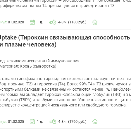
вязанный с белками тироксин — это свободный Т4, он обладает био
ериферических тканях Т4 превращается в трийодтиронин Т3.
икул:
01.02.020
1 д.
4-8 ч. (1180 руб.)
Uptake (Тироксин связывающая способность
и плазме человека)
од: хемилюминесцентный иммуноанализ.
материал: Кровь (сыворотка).
оталамо-гипофизарно-тиреоидная система контролирует синтез, вы
йодтиронина (T3) и тироксина (T4). Более 99% T4 и T3 циркулируют 
нспортными белками, не связанными остаются менее 1%. Наиболее
им гормонам обладает тироксин-связывающий глобулин (TBG) и в 
альбумин (TBPA) и альбумин сыворотки. Уровень активности щито
релирует с концентрацией несвязанного или свободного гормона.
икул:
01.02.025
1 д.
4-8 ч. (1760 руб.)