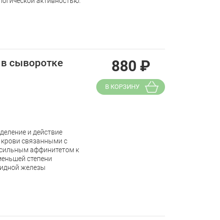
логической активностью.
 в сыворотке
880
₽
В КОРЗИНУ
деление и действие
в крови связанными с
 сильным аффинитетом к
меньшей степени
видной железы