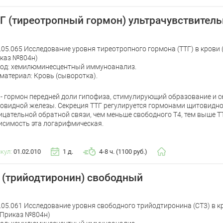
Г (тиреотропный гормон) ультрачувствител
.05.065 Исследование уровня тиреотропного гормона (ТТГ) в крови
каз №804н)
од: хемилюминесцентный иммуноанализ.
материал: Кровь (сыворотка).
 - гормон передней доли гипофиза, стимулирующий образование и 
овидной железы. Секреция ТТГ регулируется гормонами щитовидн
ицательной обратной связи, чем меньше свободного Т4, тем выше Т
исимость эта логарифмическая.
икул:
01.02.010
1 д.
4-8 ч. (1100 руб.)
 (трийодтиронин) свободный
.05.061 Исследование уровня свободного трийодтиронина (СТ3) в 
 Приказ №804н)