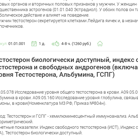
овых органов и вторичных половых признаков у мужчин. У женщин 
дшественника эстрогенов (01.01.040 Эстрадиол). У обоих полов он 
болическое действие и влияет на поведение.
ужчин тестостерон секретируется клетками Лейдига яичек и, в незна
почечников.
икул:
01.01.001
1 д.
4-8 ч. (1260 руб.)
стостерон биологически доступный, индекс 
стостерона и свободных андрогенов (включа
овня Тестостерона, Альбумина, ГСПГ)
.05.078 Исследование уровня общего тестостерона в крови. A09.05.
бумина в крови. A09.05.160 Исследование уровня глобулина, связ
моны, в крови(Номенклатура МЗ РФ, Приказ №804н).
од: Тестостерон и ГСПГ - хемилюминесцентный иммуноанализ. Альб
ориметрический.
четные показатели: Индекс свободного тестостерона (ИСТ), Индекс
А), Тестостерон биологически доступный.