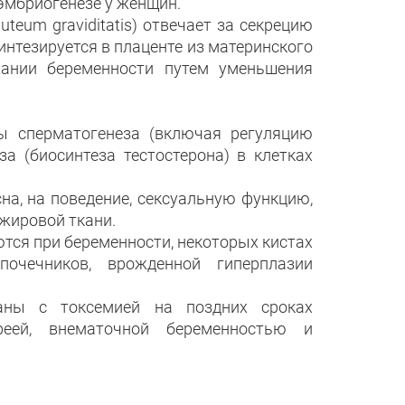
 эмбриогенезе у женщин.
teum graviditatis) отвечает за секрецию
интезируется в плаценте из материнского
жании беременности путем уменьшения
сы сперматогенеза (включая регуляцию
а (биосинтеза тестостерона) в клетках
на, на поведение, сексуальную функцию,
жировой ткани.
ся при беременности, некоторых кистах
почечников, врожденной гиперплазии
заны с токсемией на поздних сроках
реей, внематочной беременностью и