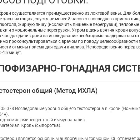
ОСОБ ПОДГОТОВКИ:
крови осуществляется преимущественно из локтевой вены. Для бо
е часы натощак, спустя не менее 8 часов от последнего приема пи
лкоголя, жирную пищу (исключить пищевые перегрузки), тепловые 
вки и эмоциональные перегрузки. Утром в день взятия крови допу
а час до сдачи крови на исследование необходимо воздержаться от
имо проконсультироваться с врачом по поводу целесообразности 
ости отмены приема для сдачи анализа. Непосредственно перед в
0-15 минут.
ПОФИЗАРНО-ГОНАДНАЯ СИСТ
стостерон общий (Метод ИХЛА)
.05.078 Исследование уровня общего тестостерона в крови (Номенк
4н).
од: хемилюминесцентный иммуноанализ.
материал: Кровь (сыворотка).
тостерон является основным андрогенным гормоном. Он отвечает 