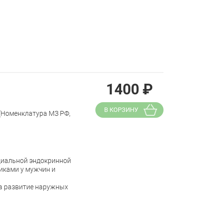
1400
₽
В КОРЗИНУ
 (Номенклатура МЗ РФ,
циальной эндокринной
иками у мужчин и
за развитие наружных