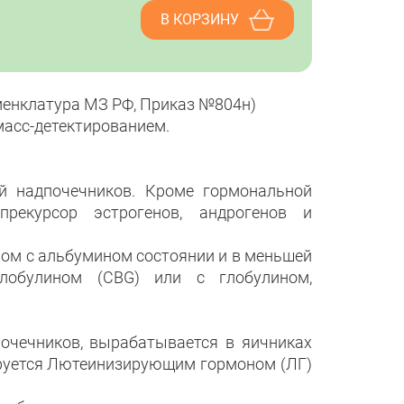
В КОРЗИНУ
оменклатура МЗ РФ, Приказ №804н)
асс-детектированием.
ой надпочечников. Кроме гормональной
рекурсор эстрогенов, андрогенов и
ном с альбумином состоянии и в меньшей
лобулином (CBG) или с глобулином,
очечников, вырабатывается в яичниках
ируется Лютеинизирующим гормоном (ЛГ)