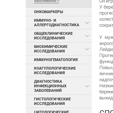
Он игр
заболеваний
У бер
ОНКОМАРКЕРЫ
прогес
холес
ИММУНО- И
сокра
АЛЛЕРГОДИАГНОСТИКА
ОБЩЕКЛИНИЧЕСКИЕ
У муж
ИССЛЕДОВАНИЯ
акрос
БИОХИМИЧЕСКИЕ
Лейдиг
ИССЛЕДОВАНИЯ
Проге
ИММУНОГЕМАТОЛОГИЯ
функц
Повыш
КОАГУЛОЛОГИЧЕСКИЕ
ИССЛЕДОВАНИЯ
яични
надпоч
ДИАГНОСТИКА
Низки
ИНФЕКЦИОННЫХ
ЗАБОЛЕВАНИЙ
берем
выкид
ГИСТОЛОГИЧЕСКИЕ
ИССЛЕДОВАНИЯ
ЦИТОЛОГИЧЕСКИЕ