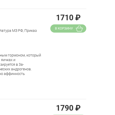
1710
₽
В КОРЗИНУ
латура МЗ РФ, Приказ
енным гормоном, который
 яичках и
ируется в 3а-
еских андрогенов.
 но аффинность
1790
₽