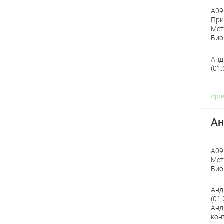
A09
При
Мет
Био
Анд
(01
Арт
Ан
A09
Мет
Био
Анд
(01
Анд
кон