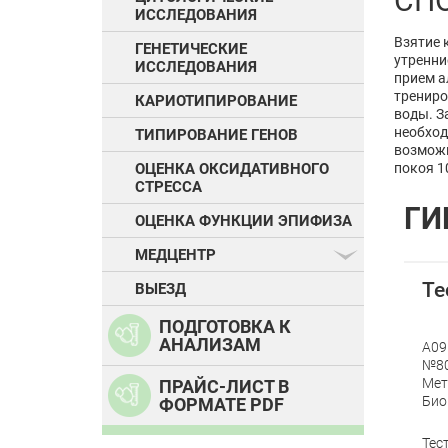
СП
ИССЛЕДОВАНИЯ
Взятие 
ГЕНЕТИЧЕСКИЕ
утренни
ИССЛЕДОВАНИЯ
прием а
трениро
КАРИОТИПИРОВАНИЕ
воды. З
необход
ТИПИРОВАНИЕ ГЕНОВ
возможн
ОЦЕНКА ОКСИДАТИВНОГО
покоя 1
СТРЕССА
ГИ
ОЦЕНКА ФУНКЦИИ ЭПИФИЗА
МЕДЦЕНТР
Те
ВЫЕЗД
ПОДГОТОВКА К
АНАЛИЗАМ
A09
№80
Мет
ПРАЙС-ЛИСТ В
Био
ФОРМАТЕ PDF
Тес