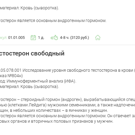
материал: Кровь (сыворотка).
тостерон является основным андрогенным гормоном.
икул:
01.01.005
1 д.
4-8 ч. (3120 руб.)
стостерон свободный
.05.078.001 Исследование уровня свободного тестостерона в крови
каз №804н)
од: Иммуноферментный анализ (ИФА).
материал: Кровь (сыворотка).
тостерон – стероидный гормон (андроген), вырабатывающийся спе
нью (клетками Лейдига) мужскими семенниками, а также надпочечн
щин, в небольших количествах – в яичниках у женщин.
тостерон является основным андрогенным гормоном. Он отвечает 
овых органов и вторичных половых признаков у мужчин.