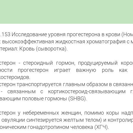
5.153 Исследование уровня прогестерона в крови (Н
: высокоэффективная жидкостная хроматография с м
териал: Кровь (сыворотка).
стерон - стероидный гормон, продуцируемый кор
ности прогестерон играет важную роль как п
костероидов.
стерон транспортируется главным образом в связан
- связанным с кортикостероид-связывающим г
вающим половые гормоны (SHBG).
стерон у небеременных женщин, помимо коры надп
е овуляции синтезируется желтым телом) и контрол
ионическим гонадотропином человека (ХГЧ).