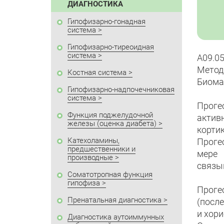
ДИАГНОСТИКА
Гипофизарно-гонадная
система
Гипофизарно-тиреоидная
система
A09.0
Метод
Костная система
Биома
Гипофизарно-надпочечниковая
система
Проге
Функция поджелудочной
актив
железы (оценка диабета)
корти
Катехоламины,
Проге
предшественники и
мере 
производные
связы
Соматотропная функция
гипофиза
Проге
Пренатальная диагностика
(посл
и хор
Диагностика аутоиммунных