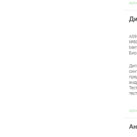
Арт
Ди
A09
№80
Мет
Био
Диг
син
пре
анд
Тес
тес
Арт
Ан