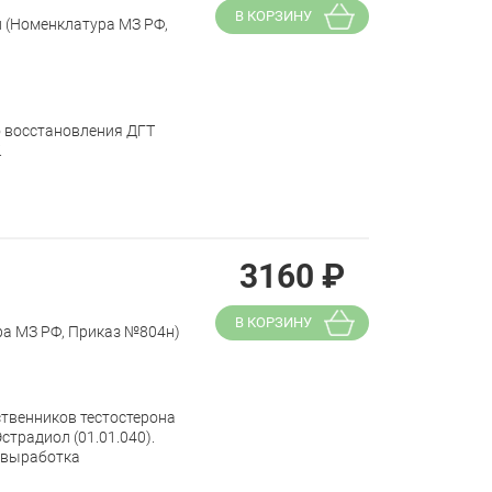
В КОРЗИНУ
и (Номенклатура МЗ РФ,
о восстановления ДГТ
.
3160
₽
В КОРЗИНУ
ра МЗ РФ, Приказ №804н)
твенников тестостерона
страдиол (01.01.040).
о выработка