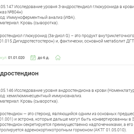
.05.147 Исследование уровня 3-андростендиол глюкуронида в кров
каз №804н)
од: Иммуноферментный анализ (ИФА).
материал: Кровь (сыворотка).
ростендиол глюкуронид (3а-диол G) – это продукт внутриклеточног
.01.015 Дигидротестостерон) и, фактически, основной метаболит ДГТ
икул:
01.01.020
до 6 д.
дростендион
.05.146 Исследование уровня андростендиона в крови (Номенклату
од: хемилюминесцентный иммуноанализ.
материал: Кровь (сыворотка).
ростендион — это стероид, являющийся одним из основных предшес
.01.001) и эстрона, которые дальше могут быть конвертированны в Э
ростендион секретируется преимущественно надпочечниками, а ег
тролируется адренокортикотропным гормоном (АКТГ 01.05.010).