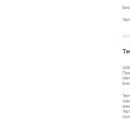
Био
Тес
Арт
Те
A09
При
Мет
Био
Тес
тка
жен
Тес
пол