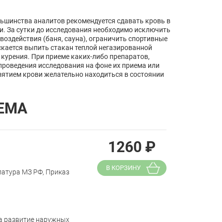
льшинства аналитов рекомендуется сдавать кровь в
щи. За сутки до исследования необходимо исключить
воздействия (баня, сауна), ограничить спортивные
скается выпить стакан теплой негазированной
 курения. При приеме каких-либо препаратов,
проведения исследования на фоне их приема или
зятием крови желательно находиться в состоянии
ЕМА
1260
₽
В КОРЗИНУ
латура МЗ РФ, Приказ
за развитие наружных