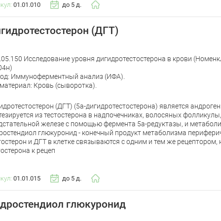
икул:
01.01.010
до 5 д.
гидротестостерон (ДГТ)
.05.150 Исследование уровня дигидротестостерона в крови (Номенк
4н)
од: Иммуноферментный анализ (ИФА).
материал: Кровь (сыворотка).
идротестостерон (ДГТ) (5а-дигидротестостерона) является андрог
тезируется из тестостерона в надпочечниках, волосяных фолликулы,
дстательной железе с помощью фермента 5а-редуктазы, и метаболиз
ростендиол глюкуронид - конечный продукт метаболизма периферич
тостерон и ДГТ в клетке связываются с одним и тем же рецептором,
тостерона к рецеп
икул:
01.01.015
до 5 д.
дростендиол глюкуронид