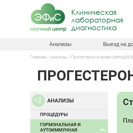
Jump
to
Клиническая
navigation
лабораторная
диагностика
Анализы
Выезд на д
Главная
Анализы
Прогестерон в крови (Метод 
Вы
ПРОГЕСТЕРОН
здесь
Back
to
top
С
АНАЛИЗЫ
ПРОЦЕДУРЫ
Пла
ГОРМОНАЛЬНАЯ И
АУТОИММУННАЯ