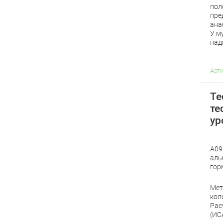
пол
пре
ана
У м
над
Арт
Те
те
ур
A09
аль
гор
Мет
кол
Рас
(ИС