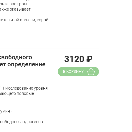
он играет роль
также оказывает
чительной степени, корой
свободного
3120
₽
ет определение
В КОРЗИНУ
011 Исследование уровня
ывающего половые
умин -
 свободных андрогенов