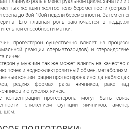
ает главную роль в менструальном цикле, зачатии и
еменных женщин желтое тело беременности (corpus lu
терона до 8ой-10ой недели беременности. Затем он с
терина. Его главная роль заключается в поддер
тительной способности матки.
чин, прогестерон существенно влияет на процес
омальной реакции сперматозоидов) и стероидогенез
а яичек.
стерон у мужчин так же может влиять на качество с
ию почек и водно-электролитный обмен, метаболизм 
енные концентрации прогестерона иногда наблюдают
ков, редких формах рака яичников, раке над
ечников и опухолях яичек.
е концентрации прогестерона могут быть свя
енности, снижением функции яичников, амено
ышем.