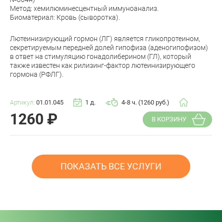
Метод: хемилюминесцентный иммуноанализ.
Биоматериал: Кровь (сыворотка).
Лютеинизирующий гормон (ЛГ) является гликопротеином,
секретируемым передней долей гипофиза (аденогипофизом)
в ответ на стимуляцию гонадолиберином (ГЛ), который
также известен как рилизинг-фактор лютеинизирующего
гормона (РФЛГ).
Артикул:
01.01.045
1 д.
4-8 ч. (1260 руб.)
1260
₽
В КОРЗИНУ
ПОКАЗАТЬ ВСЕ УСЛУГИ