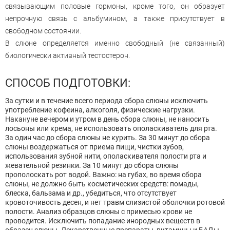
связывающим половые гормоны, кроме того, он образует
непрочную связь с альбумином, а также присутствует в
свободном состоянии.
В слюне определяется именно свободный (не связанный)
биологически активный тестостерон.
СПОСОБ ПОДГОТОВКИ:
За сутки и в течение всего периода сбора слюны исключить
употребление кофеина, алкоголя, физические нагрузки.
Накануне вечером и утром в день сбора слюны, не наносить
лосьоны или крема, не использовать ополаскиватель для рта.
За один час до сбора слюны не курить. За 30 минут до сбора
слюны воздержаться от приема пищи, чистки зубов,
использования зубной нити, ополаскивателя полости рта и
жевательной резинки. За 10 минут до сбора слюны
прополоскать рот водой. Важно: на губах, во время сбора
слюны, не должно быть косметических средств: помады,
блеска, бальзама и др., убедиться, что отсутствует
кровоточивость десен, и нет травм слизистой оболочки ротовой
полости. Анализ образцов слюны с примесью крови не
проводится. Исключить попадание инородных веществ в