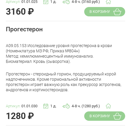
Артикул:
01.01.025
1 д.
4-8 ч. (3160 руб.)
3160
₽
В КОРЗИНУ
Прогестерон
A09.05.153 Исследование уровня прогестерона в крови
(Номенклатура МЗ РФ, Приказ №804н)
Метод: хемилюминесцентный иммуноанализ.
Биоматериал: Кровь (сыворотка).
Прогестерон - стероидный гормон, продуцируемый корой
надпочечников. Кроме гормональной активности
прогестерон играет важную роль как прекурсор эстрогенов,
андрогенов и кортикостероидов.
Артикул:
01.01.030
1 д.
4-8 ч. (1280 руб.)
1280
₽
В КОРЗИНУ