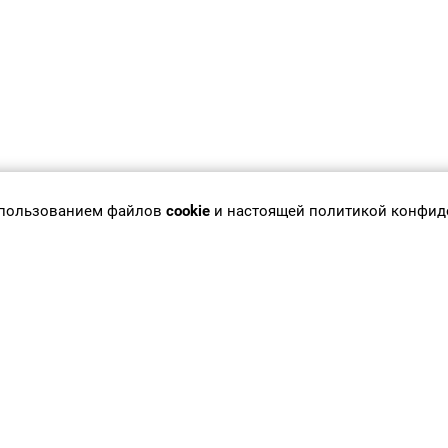
использованием файлов
cookie
и настоящей политикой конфид
инет врача
Новости
инет партнера
Публикации
циентам
Вакансии