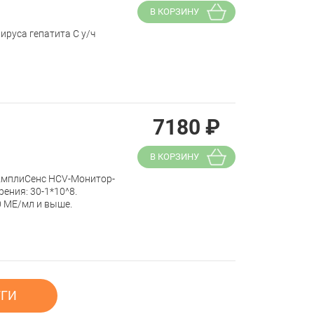
В КОРЗИНУ
руса гепатита С у/ч
7180
₽
В КОРЗИНУ
"АмплиСенс HCV-Монитор-
ения: 30-1*10^8.
0 МЕ/мл и выше.
УГИ