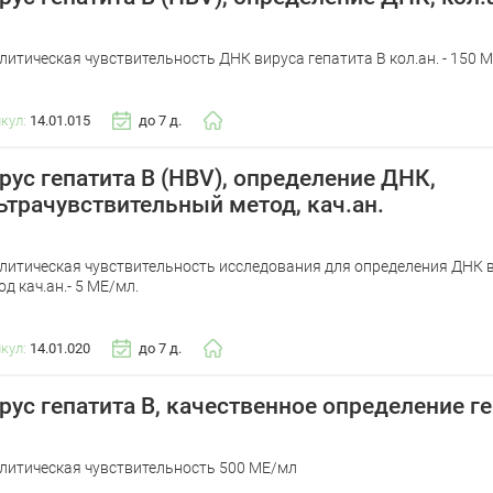
литическая чувствительность ДНК вируса гепатита B кол.ан. - 150 
икул:
14.01.015
до 7 д.
рус гепатита В (HBV), определение ДНК,
ьтрачувствительный метод, кач.ан.
литическая чувствительность исследования для определения ДНК в
од кач.ан.- 5 МЕ/мл.
икул:
14.01.020
до 7 д.
рус гепатита В, качественное определение г
литическая чувствительность 500 МЕ/мл