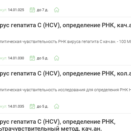
икул:
14.01.025
до 7 д.
рус гепатита С (HCV), определение РНК, кач.
литическая чувствительность РНК вируса гепатита C кач.ан. - 100 М
икул:
14.01.030
до 5 д.
рус гепатита С (HCV), определение РНК, кол.
литическая чувствительность исследования для определения РНК HC
икул:
14.01.035
до 5 д.
рус гепатита С (HCV), определение РНК,
ьтрачувствительный метод, кач.ан.