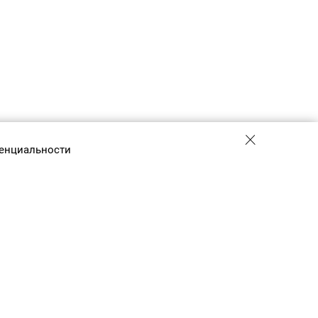
енциальности
+7 (495) 775-01-41
info@efis.ru