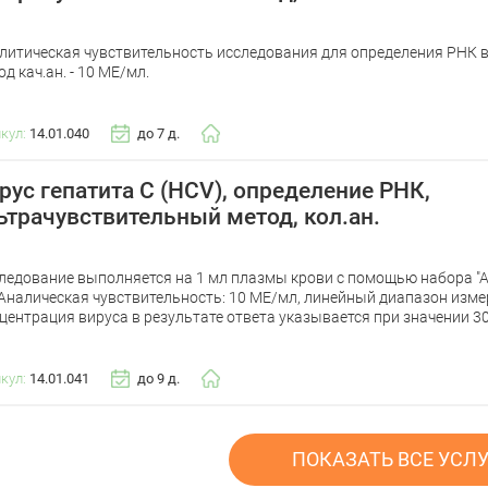
литическая чувствительность исследования для определения РНК ви
од кач.ан. - 10 МЕ/мл.
икул:
14.01.040
до 7 д.
рус гепатита С (HCV), определение РНК,
ьтрачувствительный метод, кол.ан.
ледование выполняется на 1 мл плазмы крови с помощью набора 
. Аналическая чувствительность: 10 МЕ/мл, линейный диапазон измер
центрация вируса в результате ответа указывается при значении 3
икул:
14.01.041
до 9 д.
ПОКАЗАТЬ ВСЕ УСЛ