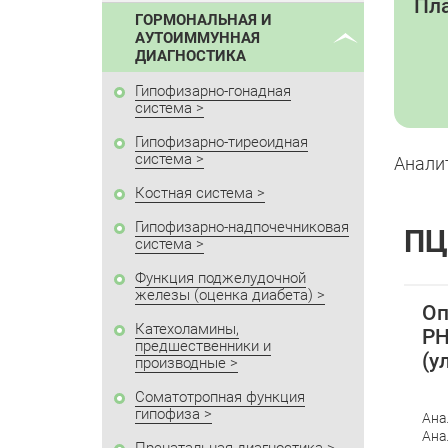
Пла
ГОРМОНАЛЬНАЯ И
АУТОИММУННАЯ
ДИАГНОСТИКА
Гипофизарно-гонадная
система
Гипофизарно-тиреоидная
система
Аналит
Костная система
Гипофизарно-надпочечниковая
ПЦ
система
Функция поджелудочной
железы (оценка диабета)
Оп
Катехоламины,
РН
предшественники и
(у
производные
Соматотропная функция
гипофиза
Ана
Ана