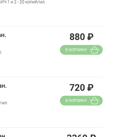
Ч 1 и 2 - 20 копий/мл.
ан.
880
₽
В КОРЗИНУ
К
ан.
720
₽
В КОРЗИНУ
/мл.
ан.