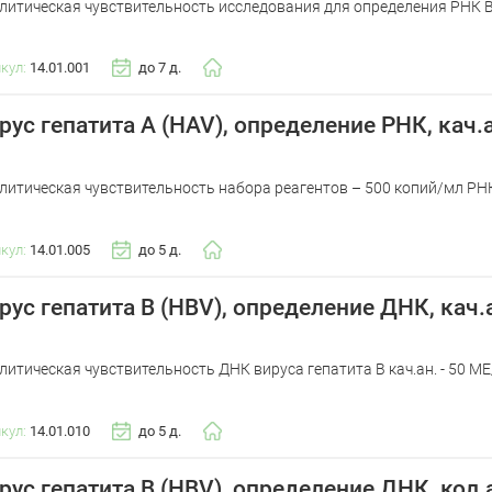
литическая чувствительность исследования для определения РНК ВИ
икул:
14.01.001
до 7 д.
рус гепатита А (HAV), определение РНК, кач.
литическая чувствительность набора реагентов – 500 копий/мл РН
икул:
14.01.005
до 5 д.
рус гепатита В (HBV), определение ДНК, кач.
литическая чувствительность ДНК вируса гепатита B кач.ан. - 50 МЕ
икул:
14.01.010
до 5 д.
рус гепатита В (HBV), определение ДНК, кол.