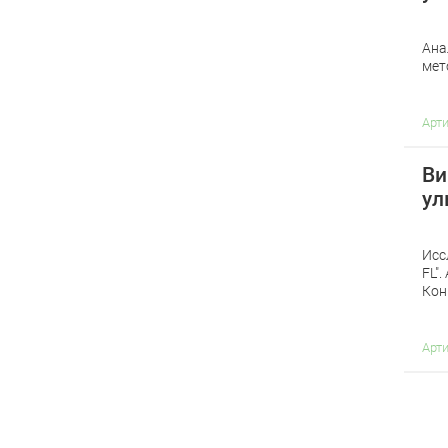
Ана
мет
Арт
Ви
ул
Исс
FL"
Кон
Арт