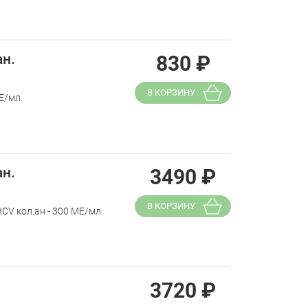
ан.
830
₽
В КОРЗИНУ
Е/мл.
ан.
3490
₽
В КОРЗИНУ
V кол.ан - 300 МЕ/мл.
3720
₽