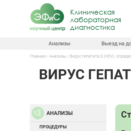
Jump
to
Клиническая
navigation
лабораторная
диагностика
Анализы
Выезд на д
Главная
Анализы
Вирус гепатита D (HDV), опреде
Вы
ВИРУС ГЕПАТ
здесь
Back
to
top
С
АНАЛИЗЫ
ПРОЦЕДУРЫ